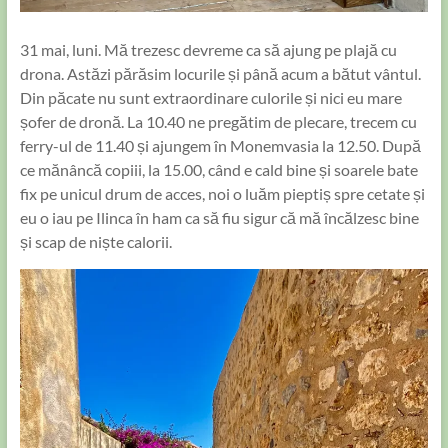
31 mai, luni. Mă trezesc devreme ca să ajung pe plajă cu
drona. Astăzi părăsim locurile și până acum a bătut vântul.
Din păcate nu sunt extraordinare culorile și nici eu mare
șofer de dronă. La 10.40 ne pregătim de plecare, trecem cu
ferry-ul de 11.40 și ajungem în Monemvasia la 12.50. După
ce mănâncă copiii, la 15.00, când e cald bine și soarele bate
fix pe unicul drum de acces, noi o luăm pieptiș spre cetate și
eu o iau pe Ilinca în ham ca să fiu sigur că mă încălzesc bine
și scap de niște calorii.