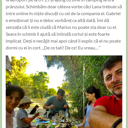
prânzului. Schimbăm doar câteva vorbe căci Lana trebuie să
intre online în niște discuții cu cei de la compania ei. Gabriel
e emoționat și nu e deloc vorbăreț ca altă dată. Îmi dă
senzația că îi este ciudă că Marius nu poate sta doar cu el.
Seara în schimb îi ajută să întindă cortul și este foarte
implicat. Deși e necăjit mai apoi când îi explic că el nu poate
dormi cu ei în cort. „De ce tati! De ce! Eu vreau…”