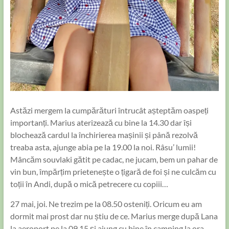
Astăzi mergem la cumpărături întrucât așteptăm oaspeți
importanți. Marius aterizează cu bine la 14.30 dar își
blochează cardul la închirierea mașinii și până rezolvă
treaba asta, ajunge abia pe la 19.00 la noi. Râsu’ lumii!
Mâncăm souvlaki gătit pe cadac, ne jucam, bem un pahar de
vin bun, împărțim prietenește o țigară de foi și ne culcăm cu
toții în Andi, după o mică petrecere cu copiii…
27 mai, joi. Ne trezim pe la 08.50 osteniți. Oricum eu am
dormit mai prost dar nu știu de ce. Marius merge după Lana
la aeroport pe la 09.15 și ajung cu bine în camping la ora