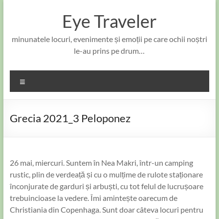
Skip
to
Eye Traveler
content
minunatele locuri, evenimente și emoții pe care ochii noștri
le-au prins pe drum…
Meniu
Grecia 2021_3 Peloponez
26 mai, miercuri. Suntem în Nea Makri, într-un camping
rustic, plin de verdeață și cu o mulțime de rulote staționare
înconjurate de garduri și arbuști, cu tot felul de lucrușoare
trebuincioase la vedere. Îmi amintește oarecum de
Christiania din Copenhaga. Sunt doar câteva locuri pentru