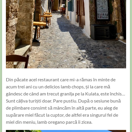
Din păcate acel restaurant care mi-a rămas în minte de
acum trei ani cu un delicios lamb chops, și la care mă
gândesc de când am trecut granița pe la Kulata, este închis…
Sunt câțiva turiști doar. Pare pustiu. După o sesiune bună
de plimbare consimt să mâncăm în altă parte, eu aleg de
supărare miel făcut la cuptor, de altfel era singurul fel de
miel din meniu, lamb oregano parcă îi zicea.