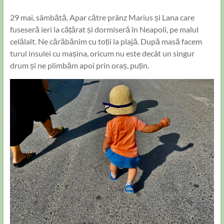
29 mai, sâmbătă. Apar către prânz Marius și Lana care
fuseseră ieri la cățărat și dormiseră în Neapoli, pe malul
celălalt. Ne cărăbănim cu toții la plajă. După masă facem
turul insulei cu mașina, oricum nu este decât un singur
drum și ne plimbăm apoi prin oraș, puțin.