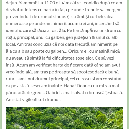
dejun. Yammmi! La 11.00 o luăm către Leonidio după ce am
dezbătut intens cu harta în față pe unde trebuie să mergem,
prevenindu-i de drumul sinuos și strâmt și curbele alea
numeroase pe unde am nimerit acum trei ani, încercând să
identific care sărăcia a fost ăla. Pe hartă apărea un drum cu
roșu, principal, unul cu galben, gen județean și unul cu alb,
local. Am tras concluzia că noi data trecută am nimerit pe
ăla cu alb sau poate cu galben… Oricum ei, cu mașină mică
nu aveau să simtă la fel dificultatea soselelor. Ce să vezi
însă! Acum am verificat harta de fiecare dată când am avut
vreo îndoială, am tras pe dreapta să socotesc dacă e bună
ruta… am ținut drumul principal, cel cu roșu și am constatat
că pe ăsta fuseserăm înainte. Haha! Doar că nu mi s-a mai
părut atât de greu… Gabriel a mai salvat o broască țestoasă.
Am stat vigilenți tot drumul.