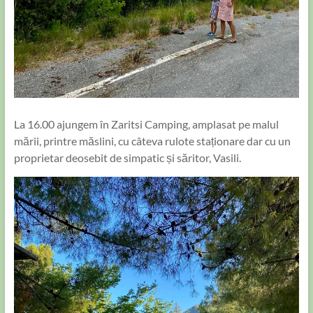
La 16.00 ajungem în Zaritsi Camping, amplasat pe malul
mării, printre măslini, cu câteva rulote staționare dar cu un
proprietar deosebit de simpatic și săritor, Vasili.