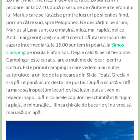
picioare iar la 07.10, după o sesiune de căutare a telefonului
lui Marius care se rătăcise printre lucruri pe silențios fiind,
pornim către sud, spre Peloponez. Ne despărțim pe drum,
Marius și Lana sunt cu o mașină mică, mai rapidă noi cu
Andi, mai greoi și deși nu aș fi crezut, căutasem locuri de
cazare intermediară, la 15.00 suntem în poartă la
Simos
Camping
pe insula Elafonisos. Deja e cald și aerul fierbinte.
Campingul este curat și are o mulțime de locuri pentru
corturi. Este primul camping în care vedem mai multe
autorulote la un loc de la plecarea din Sikia. Toată Grecia ni
s-a părut până acum destul de pustie. După o scurtă vizită
la mare să inspectăm locurile și să luăm pulsul, venim
repede înapoi, luăm colacele copiilor, ne schimbăm și fugim
la plajă, o minunăție… Ilinca chirăie de bucurie și nu vrea să
mai iasă din apă.