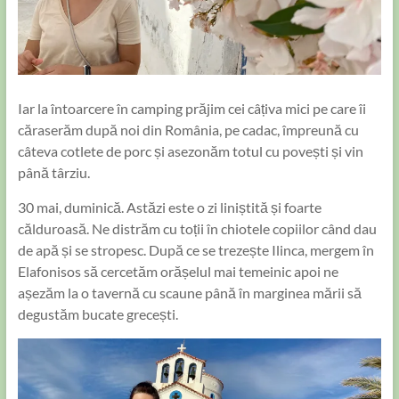
Iar la întoarcere în camping prăjim cei câțiva mici pe care îi
căraserăm după noi din România, pe cadac, împreună cu
câteva cotlete de porc și asezonăm totul cu povești și vin
până târziu.
30 mai, duminică. Astăzi este o zi liniștită și foarte
călduroasă. Ne distrăm cu toții în chiotele copiilor când dau
de apă și se stropesc. După ce se trezește Ilinca, mergem în
Elafonisos să cercetăm orășelul mai temeinic apoi ne
așezăm la o tavernă cu scaune până în marginea mării să
degustăm bucate grecești.