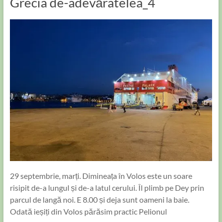
Grecia de-adevăratelea_4
29 septembrie, marți. Dimineața în Volos este un soare
risipit de-a lungul și de-a latul cerului. Îl plimb pe Dey prin
parcul de langă noi. E 8.00 și deja sunt oameni la baie.
Odată ieșiți din Volos părăsim practic Pelionul