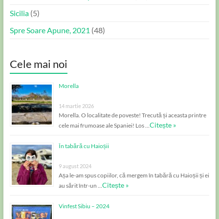
Sicilia
(5)
Spre Soare Apune, 2021
(48)
Cele mai noi
Morella
14 martie 2026
Morella. O localitate de poveste! Trecută și aceasta printre
Citește »
cele mai frumoase ale Spaniei! Los …
În tabără cu Haioșii
9 august 2024
Așa le-am spus copiilor, că mergem în tabără cu Haioșii și ei
Citește »
au sărit într-un …
Vinfest Sibiu – 2024