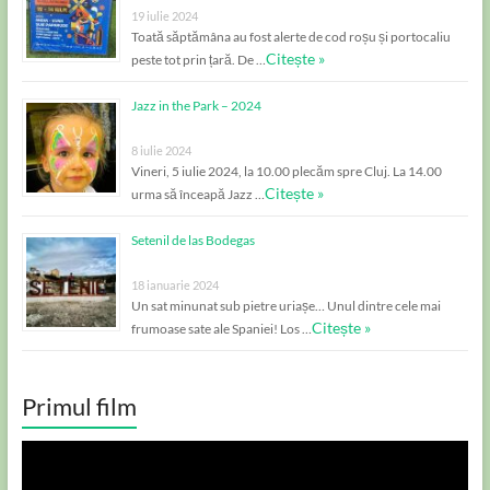
19 iulie 2024
Toată săptămâna au fost alerte de cod roșu și portocaliu
Citește »
peste tot prin țară. De …
Jazz in the Park – 2024
8 iulie 2024
Vineri, 5 iulie 2024, la 10.00 plecăm spre Cluj. La 14.00
Citește »
urma să înceapă Jazz …
Setenil de las Bodegas
18 ianuarie 2024
Un sat minunat sub pietre uriașe… Unul dintre cele mai
Citește »
frumoase sate ale Spaniei! Los …
Primul film
Player
video