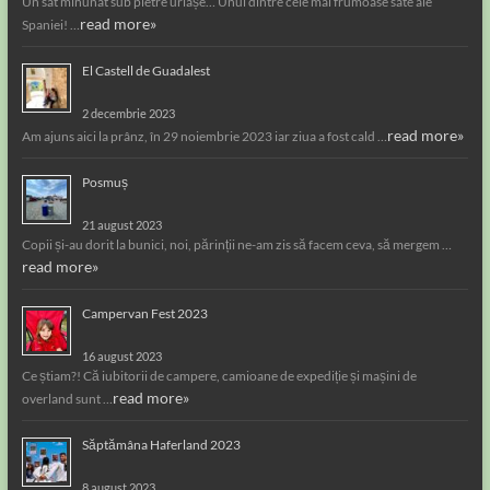
Un sat minunat sub pietre uriașe… Unul dintre cele mai frumoase sate ale
read more»
Spaniei! …
El Castell de Guadalest
2 decembrie 2023
read more»
Am ajuns aici la prânz, în 29 noiembrie 2023 iar ziua a fost cald …
Posmuș
21 august 2023
Copii și-au dorit la bunici, noi, părinții ne-am zis să facem ceva, să mergem …
read more»
Campervan Fest 2023
16 august 2023
Ce știam?! Că iubitorii de campere, camioane de expediție și mașini de
read more»
overland sunt …
Săptămâna Haferland 2023
8 august 2023