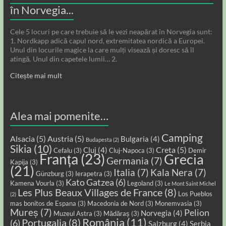
în Norvegia...
Cele 5 locuri pe care trebuie să le vezi neapărat în Norvegia sunt:
1. Nordkapp adică capul nord, extremitatea nordică a Europei.
Unul din locurile magice la care mulți visează și doresc să îl
atingă. Unul din capetele lumii… 2.
Citește mai mult
Alea mai pomenite…
Camping
Alsacia
(5)
Austria
(5)
Bulgaria
(4)
Budapesta
(2)
Sikia
(10)
Creta
(5)
Cluj
(4)
Cefalu
(3)
Cluj-Napoca
(3)
Demir
Franța
(23)
Grecia
Germania
(7)
Kapija
(3)
(21)
Italia
(7)
Kala Nera
(7)
Günzburg
(3)
Ierapetra
(3)
Kato Gatzea
(6)
Kamena Vourla
(3)
Legoland
(3)
Le Mont Saint Michel
Les Plus Beaux Villages de France
(8)
Los Pueblos
(2)
mas bonitos de Espana
(3)
Macedonia de Nord
(3)
Monemvasia
(3)
Mureș
(7)
Pelion
Norvegia
(4)
Muzeul Astra
(3)
Mădăraș
(3)
România
(11)
Portugalia
(8)
(6)
Salzburg
(4)
Serbia