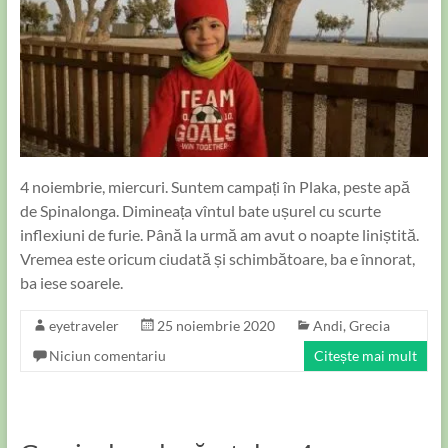
4 noiembrie, miercuri. Suntem campați în Plaka, peste apă
de Spinalonga. Dimineața vîntul bate ușurel cu scurte
inflexiuni de furie. Până la urmă am avut o noapte liniștită.
Vremea este oricum ciudată și schimbătoare, ba e înnorat,
ba iese soarele.
eyetraveler
25 noiembrie 2020
Andi
,
Grecia
Niciun comentariu
Citește mai mult