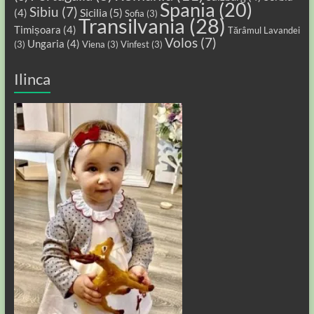
Spania
(20)
Sibiu
(7)
Sicilia
(5)
(4)
Sofia
(3)
Transilvania
(28)
Timișoara
(4)
Tărâmul Lavandei
Volos
(7)
Ungaria
(4)
(3)
Viena
(3)
Vinfest
(3)
Ilinca