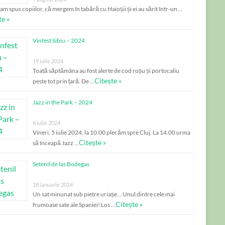
am spus copiilor, că mergem în tabără cu Haioșii și ei au sărit într-un …
te »
Vinfest Sibiu – 2024
19 iulie 2024
Toată săptămâna au fost alerte de cod roșu și portocaliu
Citește »
peste tot prin țară. De …
Jazz in the Park – 2024
8 iulie 2024
Vineri, 5 iulie 2024, la 10.00 plecăm spre Cluj. La 14.00 urma
Citește »
să înceapă Jazz …
Setenil de las Bodegas
18 ianuarie 2024
Un sat minunat sub pietre uriașe… Unul dintre cele mai
Citește »
frumoase sate ale Spaniei! Los …