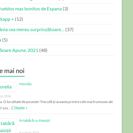
Pueblos mas bonitos de Espana
(3)
kapp +
(12)
nia cea mereu surprinzătoare…
(37)
a
(5)
 Soare Apune, 2021
(48)
e mai noi
Morella
tie 2026
a. O localitate de poveste! Trecută și aceasta printre cele mai frumoase ale
Citește »
i! Los …
În tabără cu Haioșii
9 august 2024