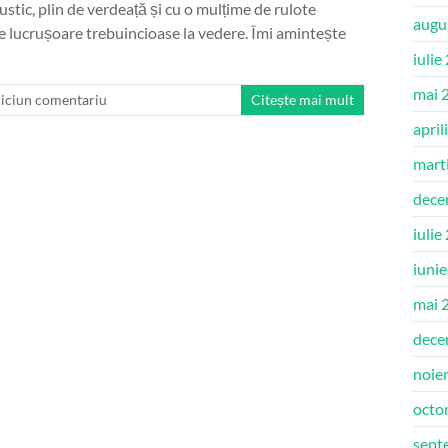
stic, plin de verdeață și cu o mulțime de rulote
augu
 de lucrușoare trebuincioase la vedere. Îmi amintește
iulie
mai 
iciun comentariu
Citește mai mult
april
mart
dece
iulie
iuni
mai 
dece
noie
octo
sept