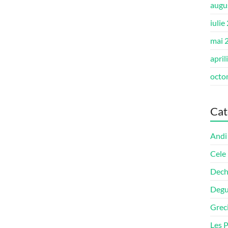
augu
iulie
mai 
april
octo
Cat
Andi
Cele
Dech
Degu
Grec
Les P