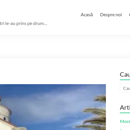
Acasă
Despre noi
ștri le-au prins pe drum…
Cau
Art
More