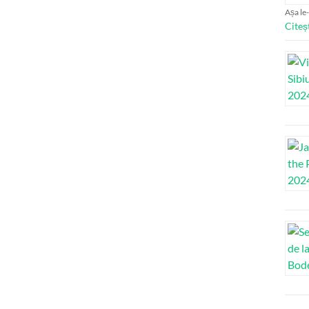
Așa le-
Citeș