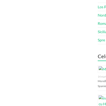
Los 
Nord
Româ
Sicili
Spre
Cel
14 mar
Morell
Spanie