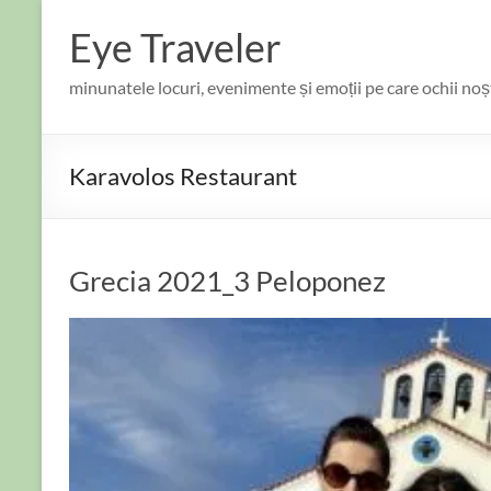
Skip
to
Eye Traveler
content
minunatele locuri, evenimente și emoții pe care ochii no
Karavolos Restaurant
Grecia 2021_3 Peloponez