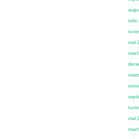
augu
iulie
iuni
mai 
mart
dece
noie
octo
sept
iuni
mai 
mart