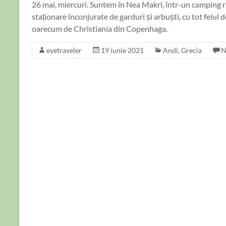
26 mai, miercuri. Suntem în Nea Makri, într-un camping ru
staționare înconjurate de garduri și arbuști, cu tot felul
oarecum de Christiania din Copenhaga.
eyetraveler
19 iunie 2021
Andi
,
Grecia
N