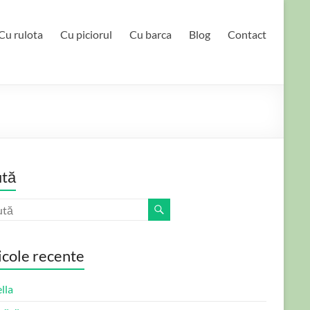
Cu rulota
Cu piciorul
Cu barca
Blog
Contact
tă
icole recente
lla