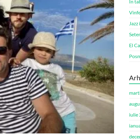
În ta
Vinfe
Jazz 
Seten
El Ca
Pos
Arh
mart
augu
iulie
ianu
dece