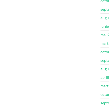
octo
sept
augu
iuni
mai 
mart
octo
sept
augu
april
mart
octo
sept