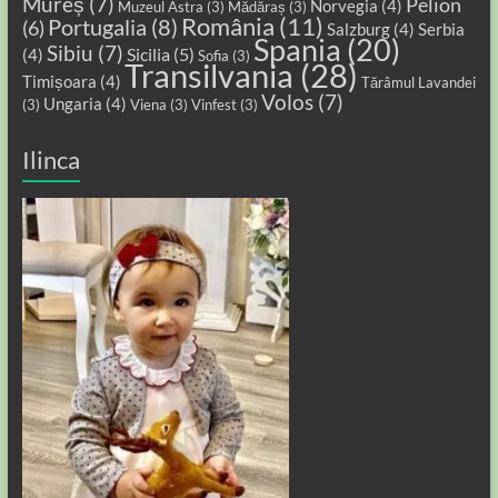
Mureș
(7)
Pelion
Norvegia
(4)
Muzeul Astra
(3)
Mădăraș
(3)
România
(11)
Portugalia
(8)
(6)
Salzburg
(4)
Serbia
Spania
(20)
Sibiu
(7)
Sicilia
(5)
(4)
Sofia
(3)
Transilvania
(28)
Timișoara
(4)
Tărâmul Lavandei
Volos
(7)
Ungaria
(4)
(3)
Viena
(3)
Vinfest
(3)
Ilinca