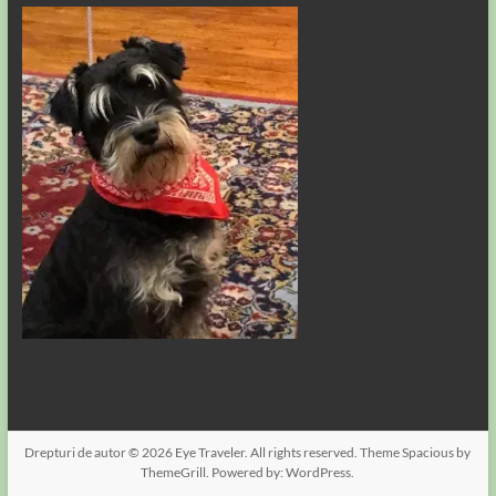
Drepturi de autor © 2026
Eye Traveler
. All rights reserved. Theme
Spacious
by
ThemeGrill. Powered by:
WordPress
.