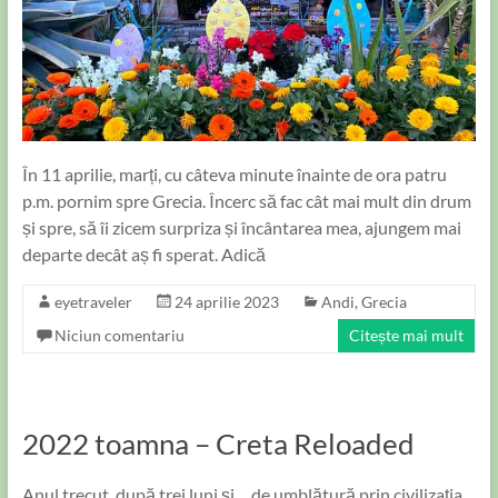
În 11 aprilie, marți, cu câteva minute înainte de ora patru
p.m. pornim spre Grecia. Încerc să fac cât mai mult din drum
și spre, să îi zicem surpriza și încântarea mea, ajungem mai
departe decât aș fi sperat. Adică
eyetraveler
24 aprilie 2023
Andi
,
Grecia
Niciun comentariu
Citește mai mult
2022 toamna – Creta Reloaded
Anul trecut, după trei luni și… de umblătură prin civilizația