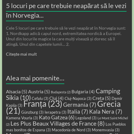
5 locuri pe care trebuie neapărat să le vezi
în Norvegia...
Cele 5 locuri pe care trebuie să le vezi neapărat în Norvegia sunt:
1. Nordkapp adică capul nord, extremitatea nordică a Europei.
Unul din locurile magice la care mulți visează și doresc să îl
atingă. Unul din capetele lumii… 2.
Citește mai mult
Alea mai pomenite…
Camping
Alsacia
(5)
Austria
(5)
Bulgaria
(4)
Budapesta
(2)
Sikia
(10)
Creta
(5)
Cluj
(4)
Cefalu
(3)
Cluj-Napoca
(3)
Demir
Franța
(23)
Grecia
Germania
(7)
Kapija
(3)
(21)
Italia
(7)
Kala Nera
(7)
Günzburg
(3)
Ierapetra
(3)
Kato Gatzea
(6)
Kamena Vourla
(3)
Legoland
(3)
Le Mont Saint Michel
Les Plus Beaux Villages de France
(8)
Los Pueblos
(2)
mas bonitos de Espana
(3)
Macedonia de Nord
(3)
Monemvasia
(3)