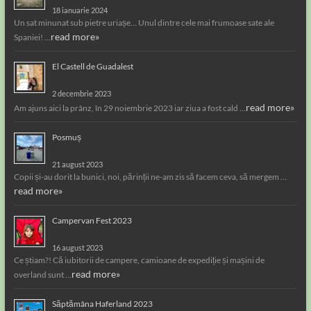
18 ianuarie 2024
Un sat minunat sub pietre uriașe… Unul dintre cele mai frumoase sate ale
read more»
Spaniei! …
El Castell de Guadalest
2 decembrie 2023
read more»
Am ajuns aici la prânz, în 29 noiembrie 2023 iar ziua a fost cald …
Posmuș
21 august 2023
Copii și-au dorit la bunici, noi, părinții ne-am zis să facem ceva, să mergem …
read more»
Campervan Fest 2023
16 august 2023
Ce știam?! Că iubitorii de campere, camioane de expediție și mașini de
read more»
overland sunt …
Săptămâna Haferland 2023