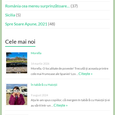
România cea mereu surprinzătoare…
(37)
Sicilia
(5)
Spre Soare Apune, 2021
(48)
Cele mai noi
Morella
14 martie 2026
Morella. O localitate de poveste! Trecută și aceasta printre
Citește »
cele mai frumoase ale Spaniei! Los …
În tabără cu Haioșii
9 august 2024
Așa le-am spus copiilor, că mergem în tabără cu Haioșii și ei
Citește »
au sărit într-un …