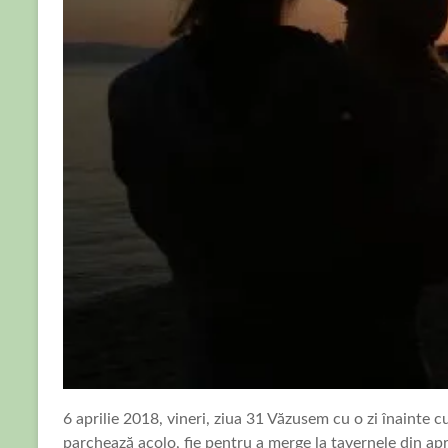
6 aprilie 2018, vineri, ziua 31 Văzusem cu o zi înainte c
parchează acolo, fie pentru a merge la tavernele din apro