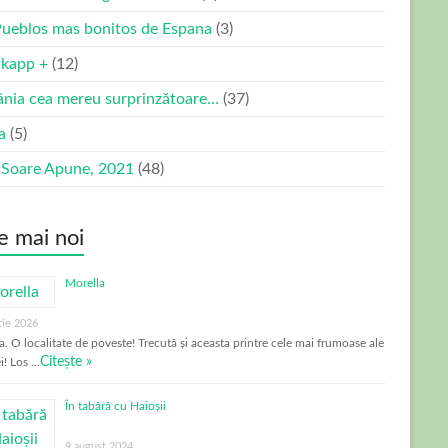
Pueblos mas bonitos de Espana
(3)
kapp +
(12)
nia cea mereu surprinzătoare…
(37)
ia
(5)
 Soare Apune, 2021
(48)
e mai noi
Morella
tie 2026
a. O localitate de poveste! Trecută și aceasta printre cele mai frumoase ale
Citește »
i! Los …
În tabără cu Haioșii
9 august 2024