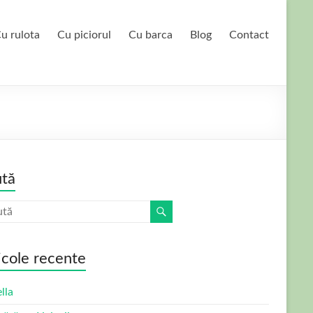
u rulota
Cu piciorul
Cu barca
Blog
Contact
tă
icole recente
lla