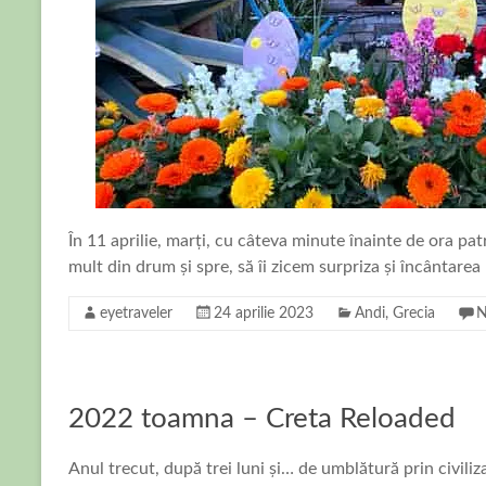
În 11 aprilie, marți, cu câteva minute înainte de ora pa
mult din drum și spre, să îi zicem surpriza și încântare
eyetraveler
24 aprilie 2023
Andi
,
Grecia
N
2022 toamna – Creta Reloaded
Anul trecut, după trei luni și… de umblătură prin civil