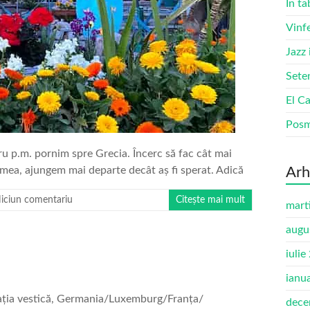
În ta
Vinf
Jazz
Sete
El Ca
Pos
tru p.m. pornim spre Grecia. Încerc să fac cât mai
a mea, ajungem mai departe decât aș fi sperat. Adică
Arh
iciun comentariu
Citește mai mult
mart
augu
iulie
ianu
izația vestică, Germania/Luxemburg/Franța/
dece