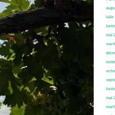
augu
iulie
iuni
mai 
mart
dece
noie
octo
sept
iuni
mai 
mart