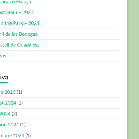
bără cu Haioșii
est Sibiu – 2024
 in the Park – 2024
nil de las Bodegas
stell de Guadalest
muș
iva
ie 2026
(1)
st 2024
(1)
 2024
(2)
arie 2024
(1)
mbrie 2023
(1)