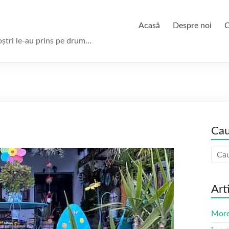
Acasă
Despre noi
C
oștri le-au prins pe drum…
Cau
Art
More