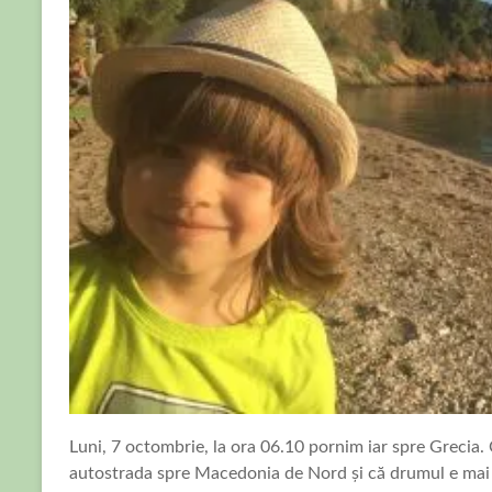
Luni, 7 octombrie, la ora 06.10 pornim iar spre Grecia. C
autostrada spre Macedonia de Nord și că drumul e mai b