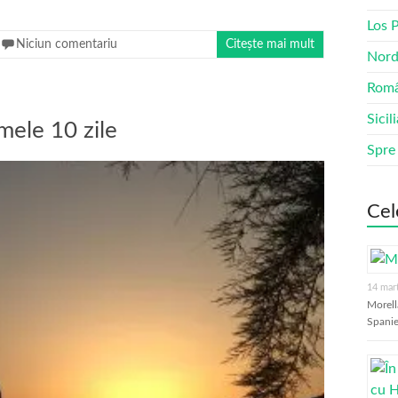
Los 
Niciun comentariu
Citește mai mult
Nord
Româ
Sicil
mele 10 zile
Spre
Cel
14 mar
Morell
Spanie