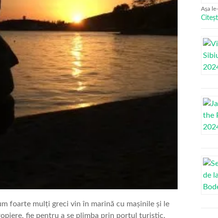
Așa le
Citeșt
um foarte mulți greci vin în marină cu mașinile și le
piere, fie pentru a se plimba prin portul turistic.