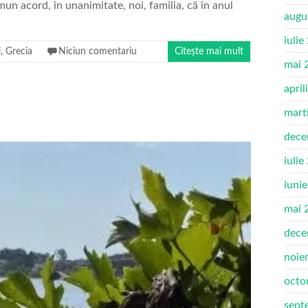
mun acord, în unanimitate, noi, familia, că în anul
augu
iulie
i
,
Grecia
Niciun comentariu
Citește mai mult
mai 
april
mart
dece
iulie
iuni
mai 
dece
noie
octo
sept