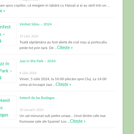
-am spus copiilor, că mergem în tabără cu Haioșii și ei au sărit într-un …
e »
Vinfest Sibiu – 2024
19 iulie 2024
Toată săptămâna au fost alerte de cod roșu și portocaliu
Citește »
peste tot prin țară. De …
Jazz in the Park – 2024
8 iulie 2024
Vineri, 5 iulie 2024, la 10.00 plecăm spre Cluj. La 14.00
Citește »
urma să înceapă Jazz …
Setenil de las Bodegas
18 ianuarie 2024
Un sat minunat sub pietre uriașe… Unul dintre cele mai
Citește »
frumoase sate ale Spaniei! Los …