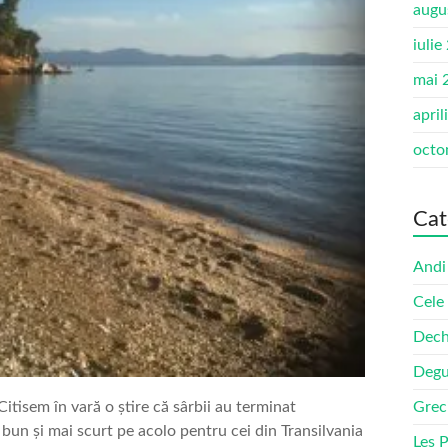
augu
iulie
mai 
april
octo
Cat
Andi
Cele
Dech
Degu
itisem în vară o știre că sârbii au terminat
Grec
un și mai scurt pe acolo pentru cei din Transilvania
Les 