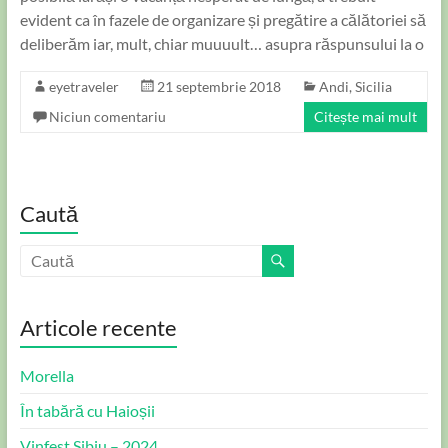
evident ca în fazele de organizare și pregătire a călătoriei să
deliberăm iar, mult, chiar muuuult… asupra răspunsului la o
eyetraveler
21 septembrie 2018
Andi
,
Sicilia
Niciun comentariu
Citește mai mult
Caută
Articole recente
Morella
În tabără cu Haioșii
Vinfest Sibiu – 2024