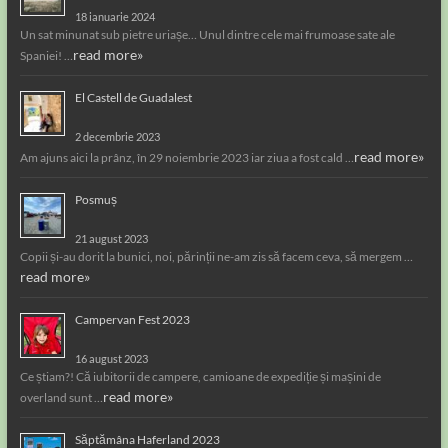
18 ianuarie 2024
Un sat minunat sub pietre uriașe… Unul dintre cele mai frumoase sate ale
read more»
Spaniei! …
El Castell de Guadalest
2 decembrie 2023
read more»
Am ajuns aici la prânz, în 29 noiembrie 2023 iar ziua a fost cald …
Posmuș
21 august 2023
Copii și-au dorit la bunici, noi, părinții ne-am zis să facem ceva, să mergem …
read more»
Campervan Fest 2023
16 august 2023
Ce știam?! Că iubitorii de campere, camioane de expediție și mașini de
read more»
overland sunt …
Săptămâna Haferland 2023