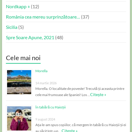
Nordkapp +
(12)
România cea mereu surprinzătoare…
(37)
Sicilia
(5)
Spre Soare Apune, 2021
(48)
Cele mai noi
Morella
14 martie 2026
Morella. O localitate de poveste! Trecută și aceasta printre
Citește »
cele mai frumoase ale Spaniei! Los …
În tabără cu Haioșii
9 august 2024
Așa le-am spus copiilor, că mergem în tabără cu Haioșii și ei
Citește »
au sărit într-un …