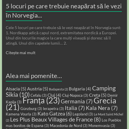
5 locuri pe care trebuie neapărat să le vezi
în Norvegia...
Cele 5 locuri pe care trebuie să le vezi neapărat în Norvegia sunt:
1. Nordkapp adică capul nord, extremitatea nordică a Europei.
Unul din locurile magice la care mulți visează și doresc să îl
atingă. Unul din capetele lumii… 2.
Citește mai mult
Alea mai pomenite…
Camping
Alsacia
(5)
Austria
(5)
Bulgaria
(4)
Budapesta
(2)
Sikia
(10)
Creta
(5)
Cluj
(4)
Cefalu
(3)
Cluj-Napoca
(3)
Demir
Franța
(23)
Grecia
Germania
(7)
Kapija
(3)
(21)
Italia
(7)
Kala Nera
(7)
Günzburg
(3)
Ierapetra
(3)
Kato Gatzea
(6)
Kamena Vourla
(3)
Legoland
(3)
Le Mont Saint Michel
Les Plus Beaux Villages de France
(8)
Los Pueblos
(2)
mas bonitos de Espana
(3)
Macedonia de Nord
(3)
Monemvasia
(3)