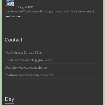
8 august 2023
Am plecat spre Țara Ovăzului în 3 august la ora 11.00. Dacă porneam mai …
read more»
Contact
My Address: Europe | Earth
Email: eyetraveler07@gmail.com
Website: www.eyetraveler.eu
Position: somewhere in the world...
Dey