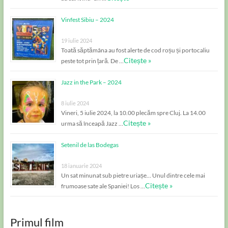
Vinfest Sibiu – 2024
19 iulie 2024
Toată săptămâna au fost alerte de cod roșu și portocaliu
Citește »
peste tot prin țară. De …
Jazz in the Park – 2024
8 iulie 2024
Vineri, 5 iulie 2024, la 10.00 plecăm spre Cluj. La 14.00
Citește »
urma să înceapă Jazz …
Setenil de las Bodegas
18 ianuarie 2024
Un sat minunat sub pietre uriașe… Unul dintre cele mai
Citește »
frumoase sate ale Spaniei! Los …
Primul film