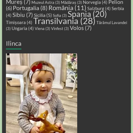
Mureș
(7)
Pelion
Norvegia
(4)
Muzeul Astra
(3)
Mădăraș
(3)
România
(11)
Portugalia
(8)
(6)
Salzburg
(4)
Serbia
Spania
(20)
Sibiu
(7)
Sicilia
(5)
(4)
Sofia
(3)
Transilvania
(28)
Timișoara
(4)
Tărâmul Lavandei
Volos
(7)
Ungaria
(4)
(3)
Viena
(3)
Vinfest
(3)
Ilinca