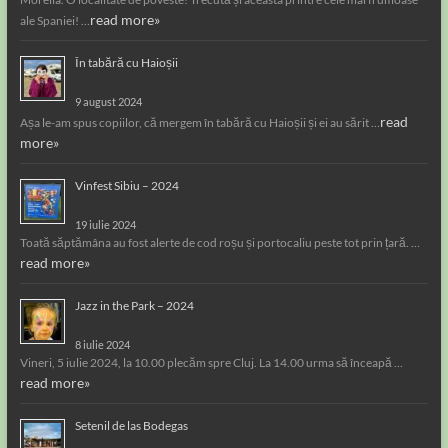
read more»
ale Spaniei! …
În tabără cu Haioșii
9 august 2024
read
Așa le-am spus copiilor, că mergem în tabără cu Haioșii și ei au sărit …
more»
Vinfest Sibiu – 2024
19 iulie 2024
Toată săptămâna au fost alerte de cod roșu și portocaliu peste tot prin țară. …
read more»
Jazz in the Park – 2024
8 iulie 2024
Vineri, 5 iulie 2024, la 10.00 plecăm spre Cluj. La 14.00 urma să înceapă …
read more»
Setenil de las Bodegas