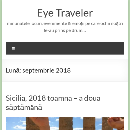
Skip
to
Eye Traveler
content
minunatele locuri, evenimente și emoții pe care ochii noștri
le-au prins pe drum…
Meniu
Lună:
septembrie 2018
Sicilia, 2018 toamna – a doua
săptămână