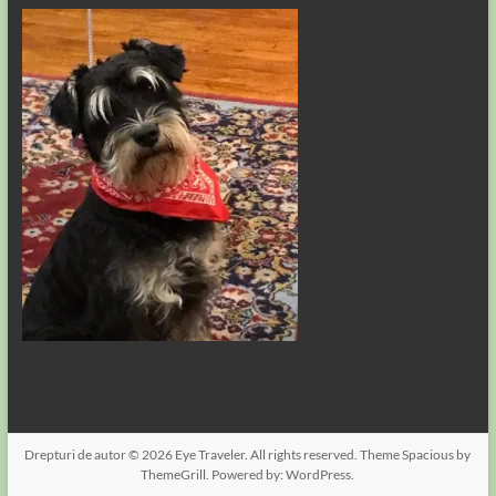
Drepturi de autor © 2026
Eye Traveler
. All rights reserved. Theme
Spacious
by
ThemeGrill. Powered by:
WordPress
.