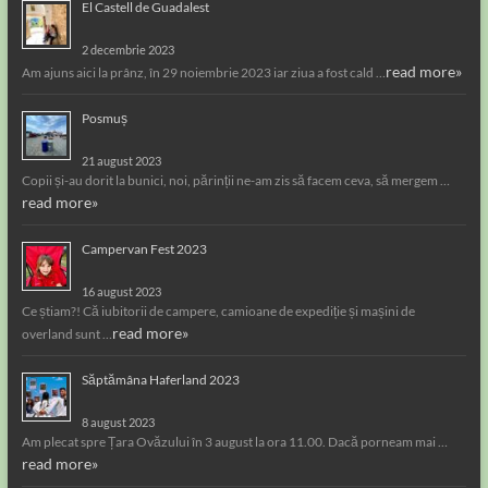
El Castell de Guadalest
2 decembrie 2023
read more»
Am ajuns aici la prânz, în 29 noiembrie 2023 iar ziua a fost cald …
Posmuș
21 august 2023
Copii și-au dorit la bunici, noi, părinții ne-am zis să facem ceva, să mergem …
read more»
Campervan Fest 2023
16 august 2023
Ce știam?! Că iubitorii de campere, camioane de expediție și mașini de
read more»
overland sunt …
Săptămâna Haferland 2023
8 august 2023
Am plecat spre Țara Ovăzului în 3 august la ora 11.00. Dacă porneam mai …
read more»