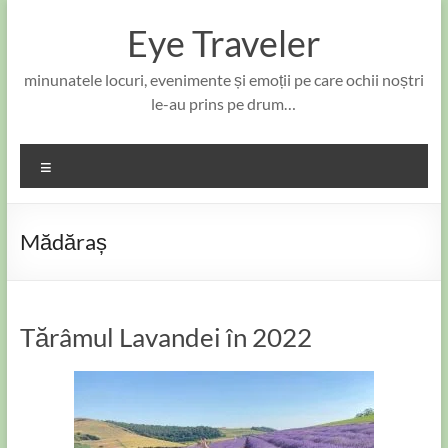
Skip
to
Eye Traveler
content
minunatele locuri, evenimente și emoții pe care ochii noștri
le-au prins pe drum…
Meniu
Mădăraș
Tărâmul Lavandei în 2022