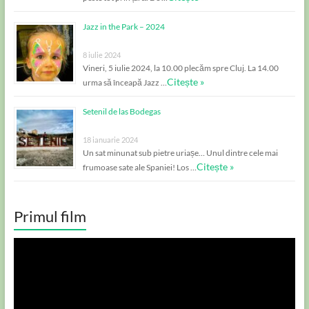
Jazz in the Park – 2024
8 iulie 2024
Vineri, 5 iulie 2024, la 10.00 plecăm spre Cluj. La 14.00
Citește »
urma să înceapă Jazz …
Setenil de las Bodegas
18 ianuarie 2024
Un sat minunat sub pietre uriașe… Unul dintre cele mai
Citește »
frumoase sate ale Spaniei! Los …
Primul film
Player
video