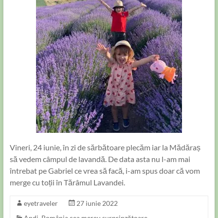
Vineri, 24 iunie, în zi de sărbătoare plecăm iar la Mădăraș
să vedem câmpul de lavandă. De data asta nu l-am mai
întrebat pe Gabriel ce vrea să facă, i-am spus doar că vom
merge cu toții în Tărâmul Lavandei.
eyetraveler
27 iunie 2022
Andi
,
România cea mereu surprinzătoare...