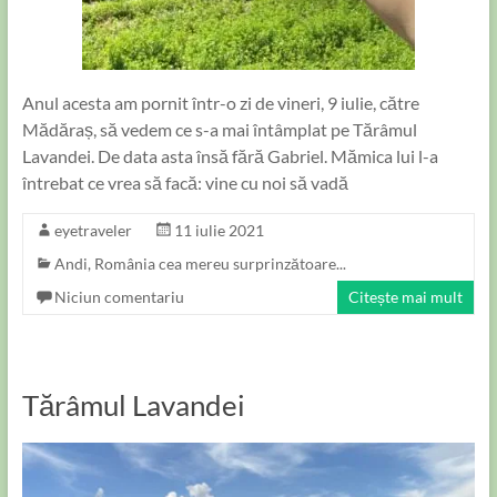
Anul acesta am pornit într-o zi de vineri, 9 iulie, către
Mădăraș, să vedem ce s-a mai întâmplat pe Tărâmul
Lavandei. De data asta însă fără Gabriel. Mămica lui l-a
întrebat ce vrea să facă: vine cu noi să vadă
eyetraveler
11 iulie 2021
Andi
,
România cea mereu surprinzătoare...
Niciun comentariu
Citește mai mult
Tărâmul Lavandei