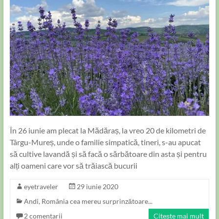
În 26 iunie am plecat la Mădăraș, la vreo 20 de kilometri de
Târgu-Mureș, unde o familie simpatică, tineri, s-au apucat
să cultive lavandă și să facă o sărbătoare din asta și pentru
alți oameni care vor să trăiască bucurii
eyetraveler
29 iunie 2020
Andi
,
România cea mereu surprinzătoare...
2 comentarii
Citește mai mult