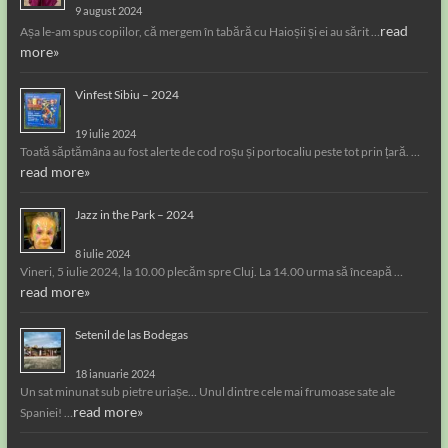
9 august 2024
read
Așa le-am spus copiilor, că mergem în tabără cu Haioșii și ei au sărit …
more»
Vinfest Sibiu – 2024
19 iulie 2024
Toată săptămâna au fost alerte de cod roșu și portocaliu peste tot prin țară. …
read more»
Jazz in the Park – 2024
8 iulie 2024
Vineri, 5 iulie 2024, la 10.00 plecăm spre Cluj. La 14.00 urma să înceapă …
read more»
Setenil de las Bodegas
18 ianuarie 2024
Un sat minunat sub pietre uriașe… Unul dintre cele mai frumoase sate ale
read more»
Spaniei! …