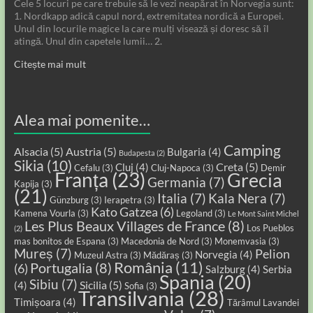
Cele 5 locuri pe care trebuie să le vezi neapărat în Norvegia sunt:
1. Nordkapp adică capul nord, extremitatea nordică a Europei.
Unul din locurile magice la care mulți visează și doresc să îl
atingă. Unul din capetele lumii… 2.
Citește mai mult
Alea mai pomenite…
Camping
Alsacia
(5)
Austria
(5)
Bulgaria
(4)
Budapesta
(2)
Sikia
(10)
Creta
(5)
Cluj
(4)
Cefalu
(3)
Cluj-Napoca
(3)
Demir
Franța
(23)
Grecia
Germania
(7)
Kapija
(3)
(21)
Italia
(7)
Kala Nera
(7)
Günzburg
(3)
Ierapetra
(3)
Kato Gatzea
(6)
Kamena Vourla
(3)
Legoland
(3)
Le Mont Saint Michel
Les Plus Beaux Villages de France
(8)
Los Pueblos
(2)
mas bonitos de Espana
(3)
Macedonia de Nord
(3)
Monemvasia
(3)
Mureș
(7)
Pelion
Norvegia
(4)
Muzeul Astra
(3)
Mădăraș
(3)
România
(11)
Portugalia
(8)
(6)
Salzburg
(4)
Serbia
Spania
(20)
Sibiu
(7)
Sicilia
(5)
(4)
Sofia
(3)
Transilvania
(28)
Timișoara
(4)
Tărâmul Lavandei