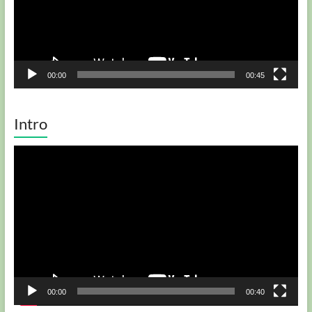
00:00
00:45
Intro
Player
video
00:00
00:40