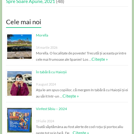
Spre Soare Apune, 2021
(48)
Cele mai noi
Morella
14 martie 2026
Morella. O localitate de poveste! Trecută și aceasta printre
Citește »
cele mai frumoase ale Spaniei! Los …
În tabără cu Haioșii
9 august 2024
Așa le-am spus copiilor, că mergem în tabără cu Haioșii și ei
Citește »
au sărit într-un …
Vinfest Sibiu – 2024
19 iulie 2024
Toată săptămâna au fost alerte de cod roșu și portocaliu
Citește »
peste tot prin țară. De …