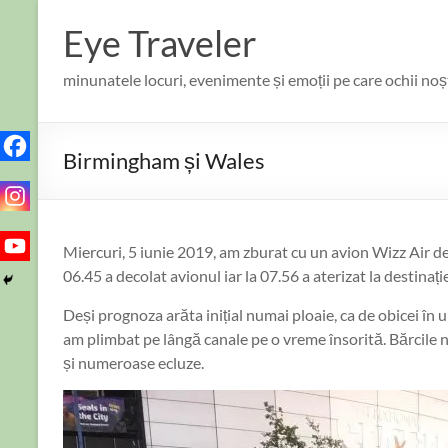
Skip
to
Eye Traveler
content
minunatele locuri, evenimente și emoții pe care ochii no
Birmingham și Wales
Miercuri, 5 iunie 2019, am zburat cu un avion Wizz Air de
06.45 a decolat avionul iar la 07.56 a aterizat la destinaț
Deși prognoza arăta inițial numai ploaie, ca de obicei în u
am plimbat pe lângă canale pe o vreme însorită. Bărcile 
și numeroase ecluze.