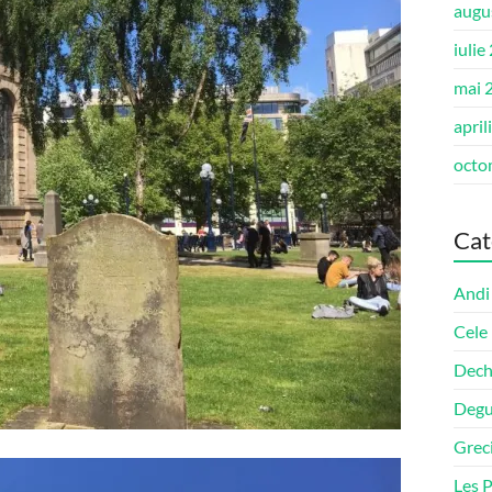
augu
iulie
mai 
april
octo
Cat
Andi
Cele
Dech
Degu
Grec
Les P