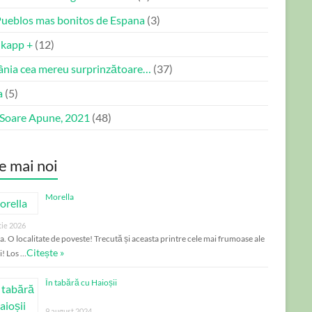
Pueblos mas bonitos de Espana
(3)
kapp +
(12)
nia cea mereu surprinzătoare…
(37)
a
(5)
 Soare Apune, 2021
(48)
e mai noi
Morella
tie 2026
a. O localitate de poveste! Trecută și aceasta printre cele mai frumoase ale
Citește »
i! Los …
În tabără cu Haioșii
9 august 2024