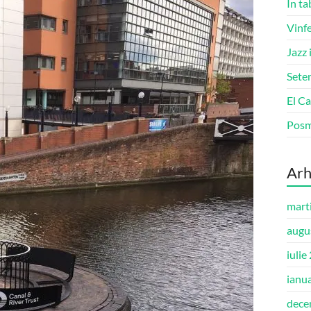
În ta
Vinfe
Jazz 
Seten
El Ca
Pos
Arh
mart
augu
iulie
ianu
dece