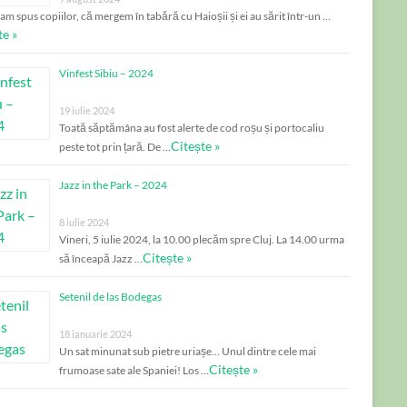
am spus copiilor, că mergem în tabără cu Haioșii și ei au sărit într-un …
te »
Vinfest Sibiu – 2024
19 iulie 2024
Toată săptămâna au fost alerte de cod roșu și portocaliu
Citește »
peste tot prin țară. De …
Jazz in the Park – 2024
8 iulie 2024
Vineri, 5 iulie 2024, la 10.00 plecăm spre Cluj. La 14.00 urma
Citește »
să înceapă Jazz …
Setenil de las Bodegas
18 ianuarie 2024
Un sat minunat sub pietre uriașe… Unul dintre cele mai
Citește »
frumoase sate ale Spaniei! Los …