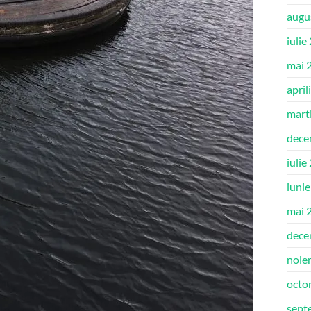
augu
iulie
mai 
april
mart
dece
iulie
iuni
mai 
dece
noie
octo
sept