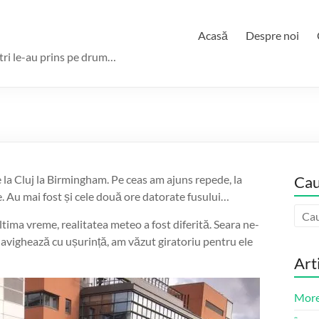
Acasă
Despre noi
ștri le-au prins pe drum…
 la Cluj la Birmingham. Pe ceas am ajuns repede, la
Cau
ie. Au mai fost și cele două ore datorate fusului…
ltima vreme, realitatea meteo a fost diferită. Seara ne-
navighează cu ușurință, am văzut giratoriu pentru ele
Art
More