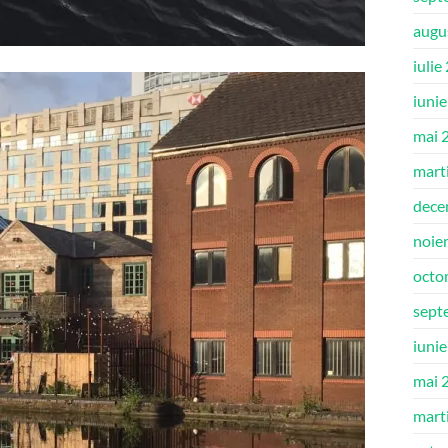
augu
iulie
iuni
mai 
mart
dece
noie
octo
sept
iuni
mai 
mart