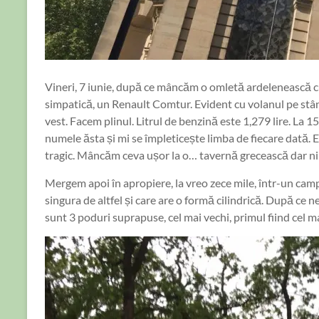
Vineri, 7 iunie, după ce mâncăm o omletă ardelenească 
simpatică, un Renault Comtur. Evident cu volanul pe stâ
vest. Facem plinul. Litrul de benzină este 1,279 lire. La
numele ăsta și mi se împleticește limba de fiecare dată. E
tragic. Mâncăm ceva ușor la o… tavernă grecească dar n
Mergem apoi în apropiere, la vreo zece mile, într-un ca
singura de altfel și care are o formă cilindrică. După ce
sunt 3 poduri suprapuse, cel mai vechi, primul fiind cel