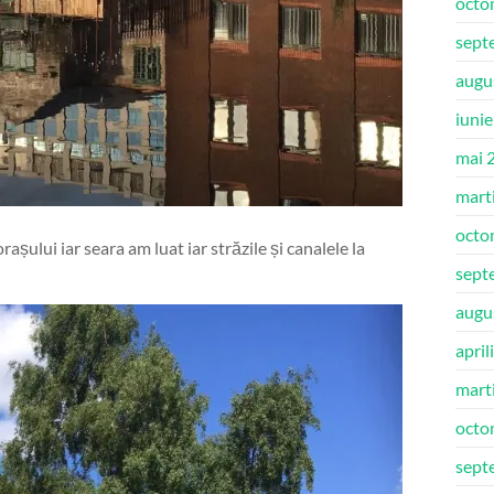
octo
sept
augu
iuni
mai 
mart
octo
așului iar seara am luat iar străzile și canalele la
sept
augu
april
mart
octo
sept