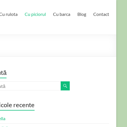
Cu rulota
Cu piciorul
Cu barca
Blog
Contact
tă
icole recente
lla