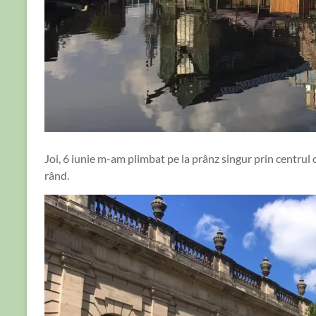
Joi, 6 iunie m-am plimbat pe la prânz singur prin centrul or
rând.