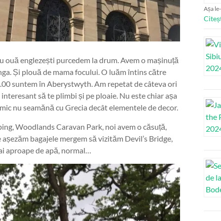
Așa le-
Citeș
cu ouă englezești purcedem la drum. Avem o mașinuță
nga. Și plouă de mama focului. O luăm întins către
 15.00 suntem în Aberystwyth. Am repetat de câteva ori
 interesant să te plimbi și pe ploaie. Nu este chiar așa
imic nu seamănă cu Grecia decât elementele de decor.
mping, Woodlands Caravan Park, noi avem o căsuță,
 ne așezăm bagajele mergem să vizităm Devil’s Bridge,
 mai aproape de apă, normal…