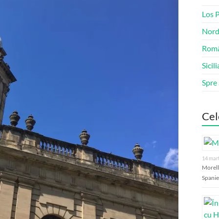
Los 
Nord
Româ
Sicili
Spre
Cel
14 mar
Morell
Spanie