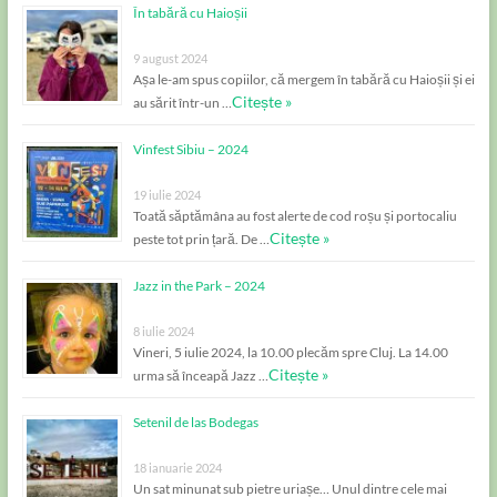
În tabără cu Haioșii
9 august 2024
Așa le-am spus copiilor, că mergem în tabără cu Haioșii și ei
Citește »
au sărit într-un …
Vinfest Sibiu – 2024
19 iulie 2024
Toată săptămâna au fost alerte de cod roșu și portocaliu
Citește »
peste tot prin țară. De …
Jazz in the Park – 2024
8 iulie 2024
Vineri, 5 iulie 2024, la 10.00 plecăm spre Cluj. La 14.00
Citește »
urma să înceapă Jazz …
Setenil de las Bodegas
18 ianuarie 2024
Un sat minunat sub pietre uriașe… Unul dintre cele mai