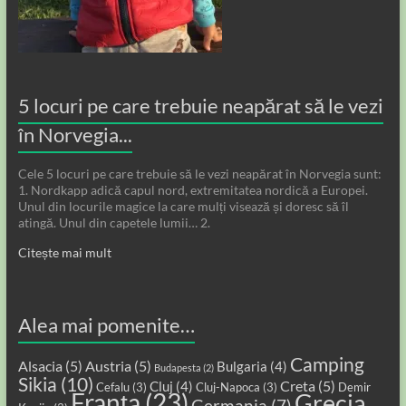
5 locuri pe care trebuie neapărat să le vezi
în Norvegia...
Cele 5 locuri pe care trebuie să le vezi neapărat în Norvegia sunt:
1. Nordkapp adică capul nord, extremitatea nordică a Europei.
Unul din locurile magice la care mulți visează și doresc să îl
atingă. Unul din capetele lumii… 2.
Citește mai mult
Alea mai pomenite…
Camping
Alsacia
(5)
Austria
(5)
Bulgaria
(4)
Budapesta
(2)
Sikia
(10)
Creta
(5)
Cluj
(4)
Cefalu
(3)
Cluj-Napoca
(3)
Demir
Franța
(23)
Grecia
Germania
(7)