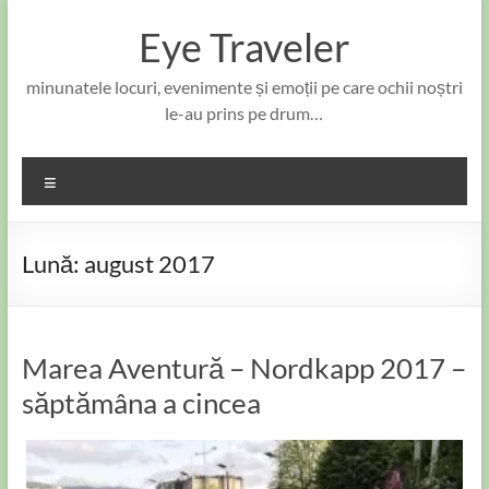
Skip
to
Eye Traveler
content
minunatele locuri, evenimente și emoții pe care ochii noștri
le-au prins pe drum…
Meniu
Lună:
august 2017
Marea Aventură – Nordkapp 2017 –
săptămâna a cincea