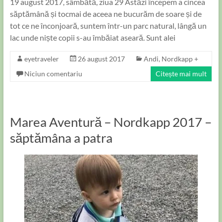
19 august 2017, sâmbătă, ziua 29 Astăzi începem a cincea
săptămână și tocmai de aceea ne bucurăm de soare și de
tot ce ne înconjoară, suntem într-un parc natural, lângă un
lac unde niște copii s-au îmbăiat aseară. Sunt alei
eyetraveler
26 august 2017
Andi
,
Nordkapp +
Niciun comentariu
Citește mai mult
Marea Aventură – Nordkapp 2017 –
săptămâna a patra