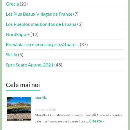
Grecia
(22)
Les Plus Beaux Villages de France
(7)
Los Pueblos mas bonitos de Espana
(3)
Nordkapp +
(12)
România cea mereu surprinzătoare…
(37)
Sicilia
(5)
Spre Soare Apune, 2021
(48)
Cele mai noi
Morella
14 martie 2026
Morella. O localitate de poveste! Trecută și aceasta printre
Citește »
cele mai frumoase ale Spaniei! Los …