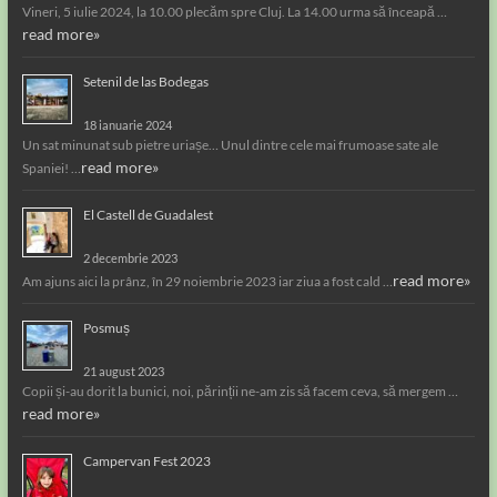
Vineri, 5 iulie 2024, la 10.00 plecăm spre Cluj. La 14.00 urma să înceapă …
read more»
Setenil de las Bodegas
18 ianuarie 2024
Un sat minunat sub pietre uriașe… Unul dintre cele mai frumoase sate ale
read more»
Spaniei! …
El Castell de Guadalest
2 decembrie 2023
read more»
Am ajuns aici la prânz, în 29 noiembrie 2023 iar ziua a fost cald …
Posmuș
21 august 2023
Copii și-au dorit la bunici, noi, părinții ne-am zis să facem ceva, să mergem …
read more»
Campervan Fest 2023