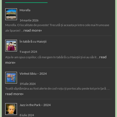
Morella
14 martie 2026
Morella. O localitate de poveste! Trecută și aceasta printre cele mai frumoase
read more»
ale Spaniei! …
În tabără cu Haioșii
9 august 2024
read
Așa le-am spus copiilor, că mergem în tabără cu Haioșii și ei au sărit …
more»
Vinfest Sibiu – 2024
19 iulie 2024
Toată săptămâna au fost alerte de cod roșu și portocaliu peste tot prin țară. …
read more»
Jazz in the Park – 2024
8 iulie 2024