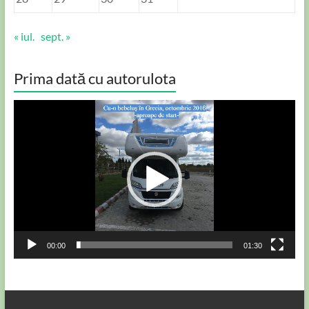
« iul.
sept. »
Prima dată cu autorulota
Player
video
00:00
01:30