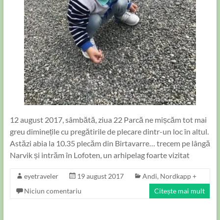
12 august 2017, sâmbătă, ziua 22 Parcă ne mișcăm tot mai
greu diminețile cu pregătirile de plecare dintr-un loc în altul.
Astăzi abia la 10.35 plecăm din Birtavarre… trecem pe lângă
Narvik și intrăm în Lofoten, un arhipelag foarte vizitat
eyetraveler
19 august 2017
Andi
,
Nordkapp +
Niciun comentariu
Citește mai mult