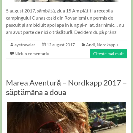
5 august 2017, sâmbătă, ziua 15 Am plătit la recepția
campingului Ounaskoski din Rovaniemi un permis de
pescuit și am biciuit apoi apa în lung și-n lat, dar nimic… nu
am avut parte de nici o trăsătură. Decidem după prânz
eyetraveler
12 august 2017
Andi
,
Nordkapp +
Niciun comentariu
Citește mai mult
Marea Aventură – Nordkapp 2017 –
săptămâna a doua