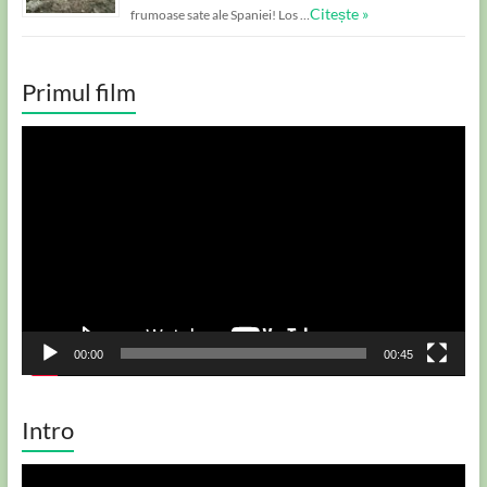
Citește »
frumoase sate ale Spaniei! Los …
Primul film
Player
video
00:00
00:45
Intro
Player