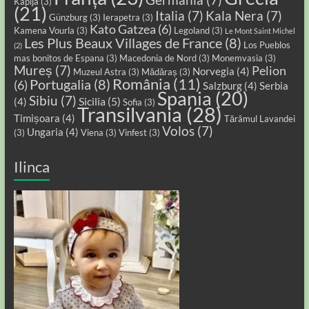
Kapija
(3)
(21)
Italia
(7)
Kala Nera
(7)
Günzburg
(3)
Ierapetra
(3)
Kato Gatzea
(6)
Kamena Vourla
(3)
Legoland
(3)
Le Mont Saint Michel
Les Plus Beaux Villages de France
(8)
Los Pueblos
(2)
mas bonitos de Espana
(3)
Macedonia de Nord
(3)
Monemvasia
(3)
Mureș
(7)
Pelion
Norvegia
(4)
Muzeul Astra
(3)
Mădăraș
(3)
România
(11)
Portugalia
(8)
(6)
Salzburg
(4)
Serbia
Spania
(20)
Sibiu
(7)
Sicilia
(5)
(4)
Sofia
(3)
Transilvania
(28)
Timișoara
(4)
Tărâmul Lavandei
Volos
(7)
Ungaria
(4)
(3)
Viena
(3)
Vinfest
(3)
Ilinca