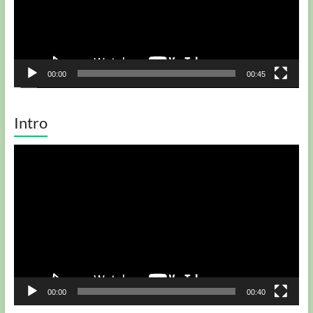
00:00
00:45
Intro
Player
video
00:00
00:40