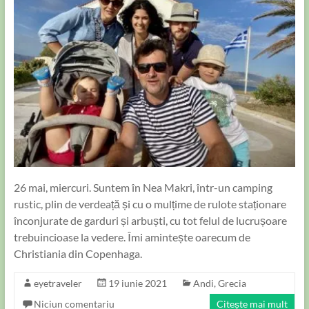
26 mai, miercuri. Suntem în Nea Makri, într-un camping
rustic, plin de verdeață și cu o mulțime de rulote staționare
înconjurate de garduri și arbuști, cu tot felul de lucrușoare
trebuincioase la vedere. Îmi amintește oarecum de
Christiania din Copenhaga.
eyetraveler
19 iunie 2021
Andi
,
Grecia
Niciun comentariu
Citește mai mult