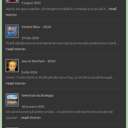
9 august 2024
read
Așa le-am spus copiilor, că mergem în tabără cu Haioșii și ei au sărit …
more»
Vinfest Sibiu – 2024
19 iulie 2024
Toată săptămâna au fost alerte de cod roșu și portocaliu peste tot prin țară. …
read more»
Jazz in the Park – 2024
8 iulie 2024
Vineri, 5 iulie 2024, la 10.00 plecăm spre Cluj. La 14.00 urma să înceapă …
read more»
Setenil de las Bodegas
18 ianuarie 2024
Un sat minunat sub pietre uriașe… Unul dintre cele mai frumoase sate ale
read more»
Spaniei! …