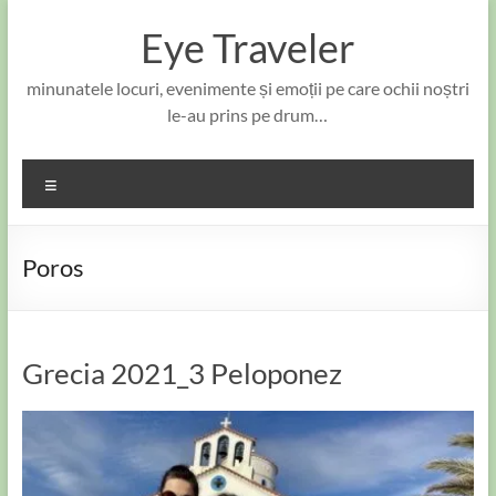
Skip
to
Eye Traveler
content
minunatele locuri, evenimente și emoții pe care ochii noștri
le-au prins pe drum…
Meniu
Poros
Grecia 2021_3 Peloponez