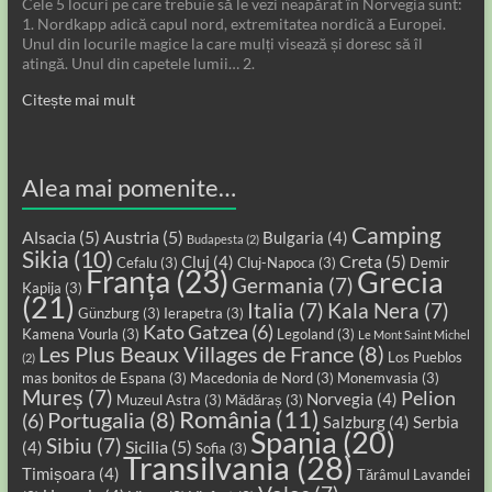
Cele 5 locuri pe care trebuie să le vezi neapărat în Norvegia sunt:
1. Nordkapp adică capul nord, extremitatea nordică a Europei.
Unul din locurile magice la care mulți visează și doresc să îl
atingă. Unul din capetele lumii… 2.
Citește mai mult
Alea mai pomenite…
Camping
Alsacia
(5)
Austria
(5)
Bulgaria
(4)
Budapesta
(2)
Sikia
(10)
Creta
(5)
Cluj
(4)
Cefalu
(3)
Cluj-Napoca
(3)
Demir
Franța
(23)
Grecia
Germania
(7)
Kapija
(3)
(21)
Italia
(7)
Kala Nera
(7)
Günzburg
(3)
Ierapetra
(3)
Kato Gatzea
(6)
Kamena Vourla
(3)
Legoland
(3)
Le Mont Saint Michel
Les Plus Beaux Villages de France
(8)
Los Pueblos
(2)
mas bonitos de Espana
(3)
Macedonia de Nord
(3)
Monemvasia
(3)
Mureș
(7)
Pelion
Norvegia
(4)
Muzeul Astra
(3)
Mădăraș
(3)
România
(11)
Portugalia
(8)
(6)
Salzburg
(4)
Serbia
Spania
(20)
Sibiu
(7)
Sicilia
(5)
(4)
Sofia
(3)
Transilvania
(28)
Timișoara
(4)
Tărâmul Lavandei