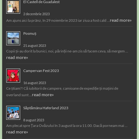
El Castell de Guadalest
2 decembrie 2023
read more»
Am ajuns aici la prânz, în 29 noiembrie 2023 iar ziua a fost cald …
Posmuș
21 august 2023
Copii și-au dorit la bunici, noi, părinții ne-am zis să facem ceva, să mergem …
read more»
Campervan Fest 2023
16 august 2023
Ce știam?! Că iubitorii de campere, camioane de expediție și mașini de
read more»
overland sunt …
Săptămâna Haferland 2023
8 august 2023
Am plecat spre Țara Ovăzului în 3 august la ora 11.00. Dacă porneam mai …
read more»