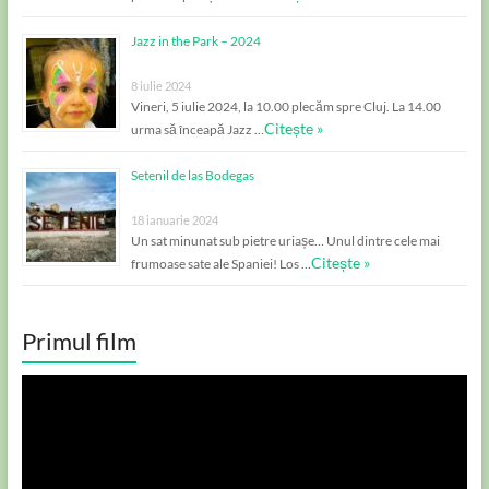
Jazz in the Park – 2024
8 iulie 2024
Vineri, 5 iulie 2024, la 10.00 plecăm spre Cluj. La 14.00
Citește »
urma să înceapă Jazz …
Setenil de las Bodegas
18 ianuarie 2024
Un sat minunat sub pietre uriașe… Unul dintre cele mai
Citește »
frumoase sate ale Spaniei! Los …
Primul film
Player
video