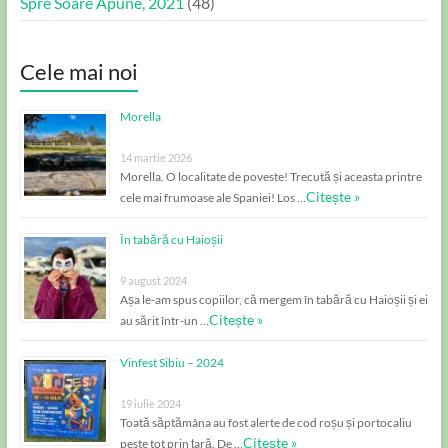
Spre Soare Apune, 2021
(48)
Cele mai noi
Morella
14 martie 2026
Morella. O localitate de poveste! Trecută și aceasta printre
Citește »
cele mai frumoase ale Spaniei! Los …
În tabără cu Haioșii
9 august 2024
Așa le-am spus copiilor, că mergem în tabără cu Haioșii și ei
Citește »
au sărit într-un …
Vinfest Sibiu – 2024
19 iulie 2024
Toată săptămâna au fost alerte de cod roșu și portocaliu
Citește »
peste tot prin țară. De …