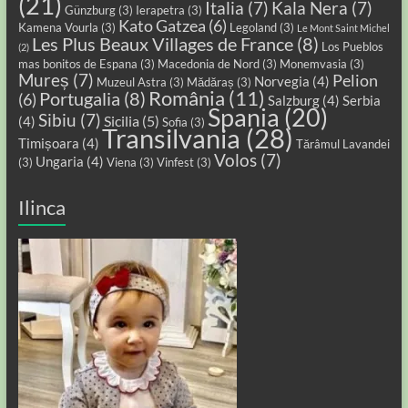
(21)
Italia
(7)
Kala Nera
(7)
Günzburg
(3)
Ierapetra
(3)
Kato Gatzea
(6)
Kamena Vourla
(3)
Legoland
(3)
Le Mont Saint Michel
Les Plus Beaux Villages de France
(8)
Los Pueblos
(2)
mas bonitos de Espana
(3)
Macedonia de Nord
(3)
Monemvasia
(3)
Mureș
(7)
Pelion
Norvegia
(4)
Muzeul Astra
(3)
Mădăraș
(3)
România
(11)
Portugalia
(8)
(6)
Salzburg
(4)
Serbia
Spania
(20)
Sibiu
(7)
Sicilia
(5)
(4)
Sofia
(3)
Transilvania
(28)
Timișoara
(4)
Tărâmul Lavandei
Volos
(7)
Ungaria
(4)
(3)
Viena
(3)
Vinfest
(3)
Ilinca