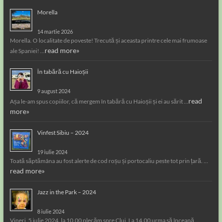
Morella
14 martie 2026
Morella. O localitate de poveste! Trecută și aceasta printre cele mai frumoase
read more»
ale Spaniei! …
În tabără cu Haioșii
9 august 2024
read
Așa le-am spus copiilor, că mergem în tabără cu Haioșii și ei au sărit …
more»
Vinfest Sibiu – 2024
19 iulie 2024
Toată săptămâna au fost alerte de cod roșu și portocaliu peste tot prin țară. …
read more»
Jazz in the Park – 2024
8 iulie 2024
Vineri, 5 iulie 2024, la 10.00 plecăm spre Cluj. La 14.00 urma să înceapă …