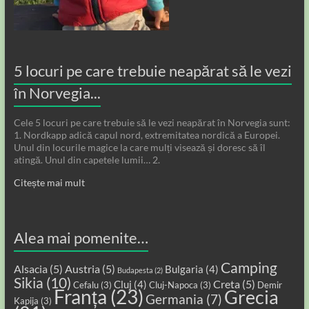
5 locuri pe care trebuie neapărat să le vezi
în Norvegia...
Cele 5 locuri pe care trebuie să le vezi neapărat în Norvegia sunt:
1. Nordkapp adică capul nord, extremitatea nordică a Europei.
Unul din locurile magice la care mulți visează și doresc să îl
atingă. Unul din capetele lumii… 2.
Citește mai mult
Alea mai pomenite…
Camping
Alsacia
(5)
Austria
(5)
Bulgaria
(4)
Budapesta
(2)
Sikia
(10)
Creta
(5)
Cluj
(4)
Cefalu
(3)
Cluj-Napoca
(3)
Demir
Franța
(23)
Grecia
Germania
(7)
Kapija
(3)