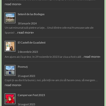
read more»
Setenil de las Bodegas
18 ianuarie 2024
Un sat minunat sub pietre uriașe… Unul dintre cele mai frumoase sate ale
read more»
Spaniei! …
El Castell de Guadalest
2 decembrie 2023
read more»
Am ajuns aici la prânz, în 29 noiembrie 2023 iar ziua a fost cald …
Posmuș
21 august 2023
Copii și-au dorit la bunici, noi, părinții ne-am zis să facem ceva, să mergem …
read more»
Campervan Fest 2023
16 august 2023