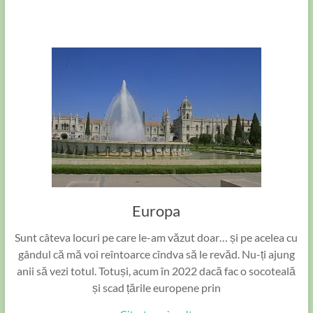
Europa
Sunt câteva locuri pe care le-am văzut doar… și pe acelea cu
gândul că mă voi reîntoarce cîndva să le revăd. Nu-ți ajung
anii să vezi totul. Totuși, acum în 2022 dacă fac o socoteală
și scad țările europene prin