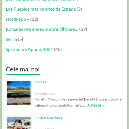
Los Pueblos mas bonitos de Espana
(3)
Nordkapp +
(12)
România cea mereu surprinzătoare…
(37)
Sicilia
(5)
Spre Soare Apune, 2021
(48)
Cele mai noi
Morella
14 martie 2026
Morella. O localitate de poveste! Trecută și aceasta printre
Citește »
cele mai frumoase ale Spaniei! Los …
În tabără cu Haioșii