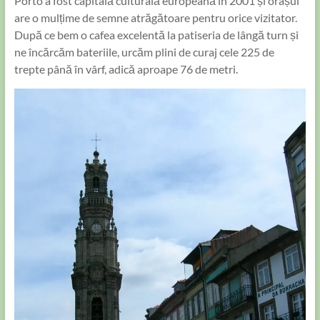
Porto a fost capitală culturală europeană în 2001 și orașul
are o mulțime de semne atrăgătoare pentru orice vizitator.
După ce bem o cafea excelentă la patiseria de lângă turn și
ne încărcăm bateriile, urcăm plini de curaj cele 225 de
trepte până în vârf, adică aproape 76 de metri.