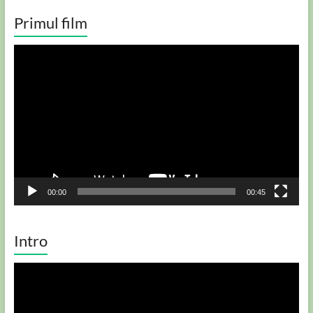
Primul film
Player
video
00:00
00:45
Intro
Player
video