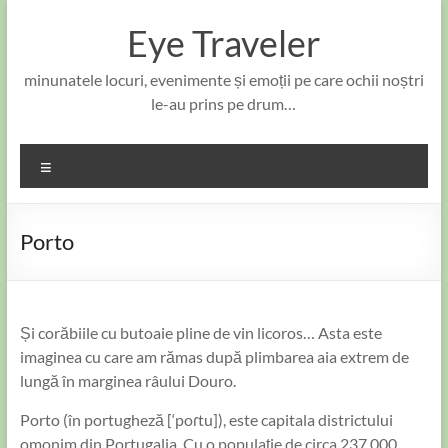
Skip
to
Eye Traveler
content
minunatele locuri, evenimente și emoții pe care ochii noștri
le-au prins pe drum…
Meniu
Porto
Și corăbiile cu butoaie pline de vin licoros… Asta este
imaginea cu care am rămas după plimbarea aia extrem de
lungă în marginea râului Douro.
Porto (în portugheză [
‘poɾtu
]), este capitala districtului
omonim din Portugalia. Cu o populație de circa 237.000