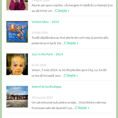
9 august 2024
Așa le-am spus copiilor, că mergem în tabără cu Haioșii și ei
Citește »
au sărit într-un …
Vinfest Sibiu – 2024
19 iulie 2024
Toată săptămâna au fost alerte de cod roșu și portocaliu
Citește »
peste tot prin țară. De …
Jazz in the Park – 2024
8 iulie 2024
Vineri, 5 iulie 2024, la 10.00 plecăm spre Cluj. La 14.00
Citește »
urma să înceapă Jazz …
Setenil de las Bodegas
18 ianuarie 2024
Un sat minunat sub pietre uriașe… Unul dintre cele mai
Citește »
frumoase sate ale Spaniei! Los …