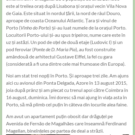
este al treilea oraș după Lisabona și orașul vecin Vila Nova
de Gaia. Este situat în nordul țării, la nord de râul Douro,
aproape de coasta Oceanului Atlantic. Țara și vinul de
Porto (
Vinho do Porto
) și-au luat numele de la orașul Porto.
Locuitorii Porto-ului și-au spus
tripeiros
, nume care este în
uz și astăzi. Un pod de oțel de două etaje (Ludovic I) și un
pod feroviar (
Ponte de D. Maria Pia
), au fost construite
amândouă de arhitectul Gustave Eiffel, la fel cu gara
(considerată a fi una dintre cele mai frumoase din Europa).
Noi am stat trei nopți în Porto. Și aproape trei zile. Am ajuns
aici cu avionul din Ponta Delgada, Azore în 13 august 2015,
joia după prânz și am plecat cu trenul apoi către Coimbra în
16 august, duminica. Îmi doresc să mai ajung în viața asta în
Porto, să mă plimb cel puțin în câteva din locurile alea faine.
Am avut un apartament puțin obosit dar drăguțel pe
Avenida de Fernão de Magalhães care înseamnă Ferdinand
Magellan, bineînțeles pe partea de deal a străzii.