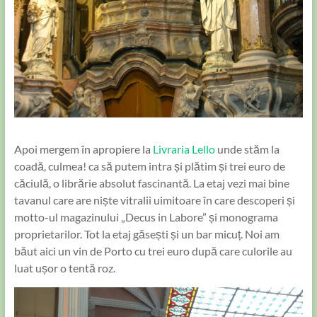
Apoi mergem în apropiere la
Livraria Lello
unde stăm la
coadă, culmea! ca să putem intra și plătim și trei euro de
căciulă, o librărie absolut fascinantă. La etaj vezi mai bine
tavanul care are niște vitralii uimitoare în care descoperi și
motto-ul magazinului „Decus in Labore” și monograma
proprietarilor. Tot la etaj găsești și un bar micuț. Noi am
băut aici un vin de Porto cu trei euro după care culorile au
luat ușor o tentă roz.