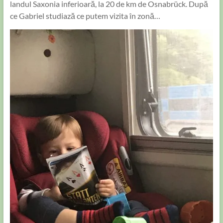
landul Saxonia inferioară, la 20 de km de Osnabrück. După
ce Gabriel studiază ce putem vizita în zonă…