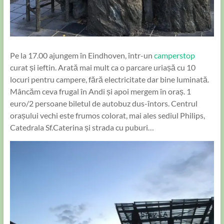
Pe la 17.00 ajungem în Eindhoven, într-un
camperstop
curat și ieftin. Arată mai mult ca o parcare uriașă cu 10
locuri pentru campere, fără electricitate dar bine luminată.
Mâncăm ceva frugal în Andi și apoi mergem în oraș. 1
euro/2 persoane biletul de autobuz dus-întors. Centrul
orașului vechi este frumos colorat, mai ales sediul Philips,
Catedrala Sf.Caterina și strada cu puburi…