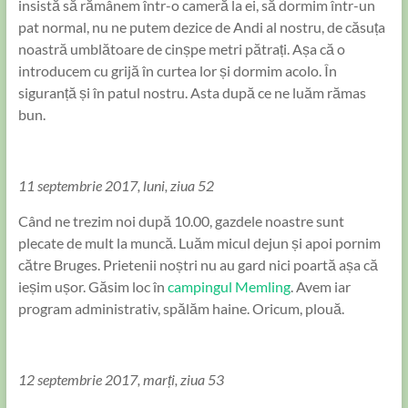
insistă să rămânem într-o cameră la ei, să dormim într-un
pat normal, nu ne putem dezice de Andi al nostru, de căsuța
noastră umblătoare de cinșpe metri pătrați. Așa că o
introducem cu grijă în curtea lor și dormim acolo. În
siguranță și în patul nostru. Asta după ce ne luăm rămas
bun.
11 septembrie 2017, luni, ziua 52
Când ne trezim noi după 10.00, gazdele noastre sunt
plecate de mult la muncă. Luăm micul dejun și apoi pornim
către Bruges. Prietenii noștri nu au gard nici poartă așa că
ieșim ușor. Găsim loc în
campingul Memling
. Avem iar
program administrativ, spălăm haine. Oricum, plouă.
12 septembrie 2017, marți, ziua 53