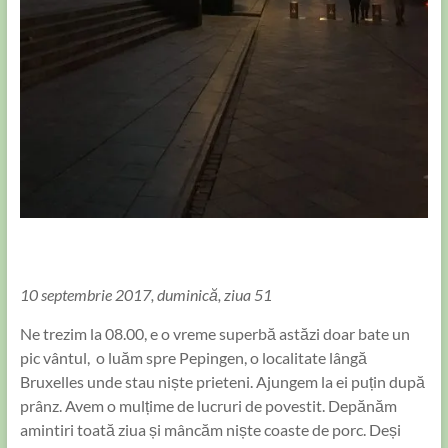
10 septembrie 2017, duminică, ziua 51
Ne trezim la 08.00, e o vreme superbă astăzi doar bate un
pic vântul, o luăm spre Pepingen, o localitate lângă
Bruxelles unde stau niște prieteni. Ajungem la ei puțin după
prânz. Avem o mulțime de lucruri de povestit. Depănăm
amintiri toată ziua și mâncăm niște coaste de porc. Deși