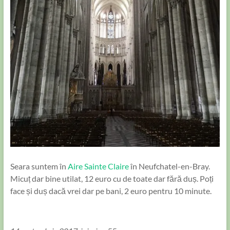
Seara suntem în
Aire Sainte Claire
în Neufchatel-en-Bray.
Micuț dar bine utilat, 12 euro cu de toate dar fără duș. Poți
face și duș dacă vrei dar pe bani, 2 euro pentru 10 minute.