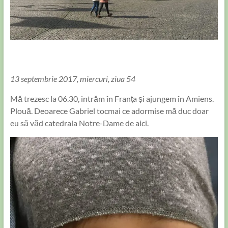
13 septembrie 2017, miercuri, ziua 54
Mă trezesc la 06.30, intrăm în Franța și ajungem în Amiens.
Plouă. Deoarece Gabriel tocmai ce adormise mă duc doar
eu să văd catedrala Notre-Dame de aici.