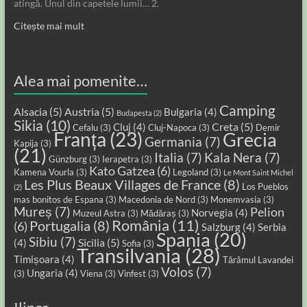
atingă. Unul din capetele lumii… 2.
Citește mai mult
Alea mai pomenite…
Camping
Alsacia
(5)
Austria
(5)
Bulgaria
(4)
Budapesta
(2)
Sikia
(10)
Creta
(5)
Cluj
(4)
Cefalu
(3)
Cluj-Napoca
(3)
Demir
Franța
(23)
Grecia
Germania
(7)
Kapija
(3)
(21)
Italia
(7)
Kala Nera
(7)
Günzburg
(3)
Ierapetra
(3)
Kato Gatzea
(6)
Kamena Vourla
(3)
Legoland
(3)
Le Mont Saint Michel
Les Plus Beaux Villages de France
(8)
Los Pueblos
(2)
mas bonitos de Espana
(3)
Macedonia de Nord
(3)
Monemvasia
(3)
Mureș
(7)
Pelion
Norvegia
(4)
Muzeul Astra
(3)
Mădăraș
(3)
România
(11)
Portugalia
(8)
(6)
Salzburg
(4)
Serbia
Spania
(20)
Sibiu
(7)
Sicilia
(5)
(4)
Sofia
(3)
Transilvania
(28)
Timișoara
(4)
Tărâmul Lavandei
Volos
(7)
Ungaria
(4)
(3)
Viena
(3)
Vinfest
(3)