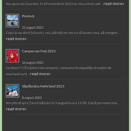
read more»
Am ajuns aici la prânz, în 29 noiembrie 2023 iar ziua a fost cald …
Posmuș
21 august 2023
Copii și-au dorit la bunici, noi, părinții ne-am zis să facem ceva, să mergem …
read more»
Campervan Fest 2023
16 august 2023
Ce știam?! Că iubitorii de campere, camioane de expediție și mașini de
read more»
overland sunt …
Săptămâna Haferland 2023
8 august 2023
Am plecat spre Țara Ovăzului în 3 august la ora 11.00. Dacă porneam mai …
read more»