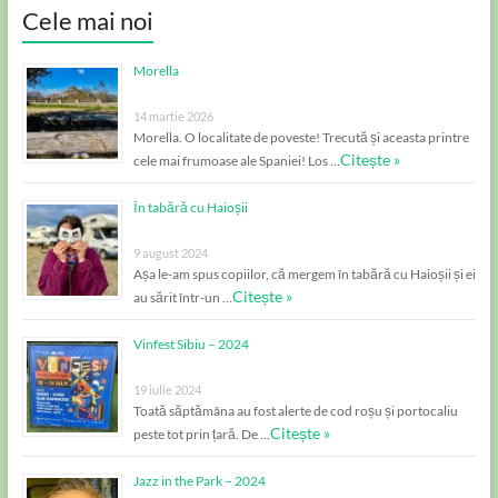
Cele mai noi
Morella
14 martie 2026
Morella. O localitate de poveste! Trecută și aceasta printre
Citește »
cele mai frumoase ale Spaniei! Los …
În tabără cu Haioșii
9 august 2024
Așa le-am spus copiilor, că mergem în tabără cu Haioșii și ei
Citește »
au sărit într-un …
Vinfest Sibiu – 2024
19 iulie 2024
Toată săptămâna au fost alerte de cod roșu și portocaliu
Citește »
peste tot prin țară. De …
Jazz in the Park – 2024