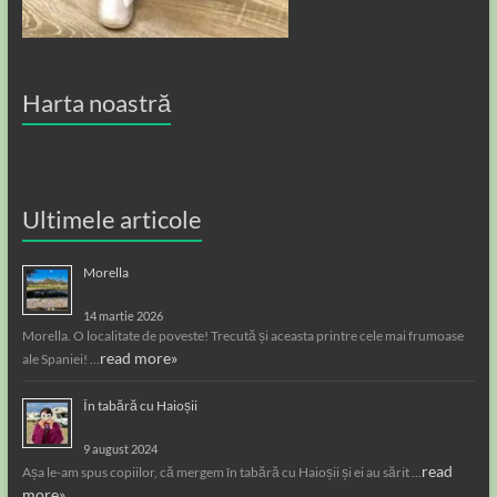
Harta noastră
Ultimele articole
Morella
14 martie 2026
Morella. O localitate de poveste! Trecută și aceasta printre cele mai frumoase
read more»
ale Spaniei! …
În tabără cu Haioșii
9 august 2024
read
Așa le-am spus copiilor, că mergem în tabără cu Haioșii și ei au sărit …
more»