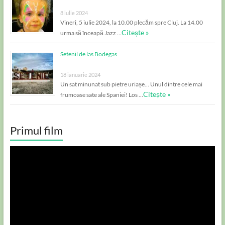
8 iulie 2024
Vineri, 5 iulie 2024, la 10.00 plecăm spre Cluj. La 14.00
Citește »
urma să înceapă Jazz …
Setenil de las Bodegas
18 ianuarie 2024
Un sat minunat sub pietre uriașe… Unul dintre cele mai
Citește »
frumoase sate ale Spaniei! Los …
Primul film
Player
video