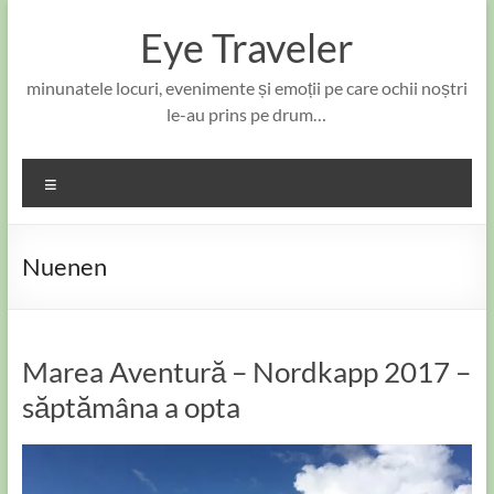
Skip
to
Eye Traveler
content
minunatele locuri, evenimente și emoții pe care ochii noștri
le-au prins pe drum…
Meniu
Nuenen
Marea Aventură – Nordkapp 2017 –
săptămâna a opta