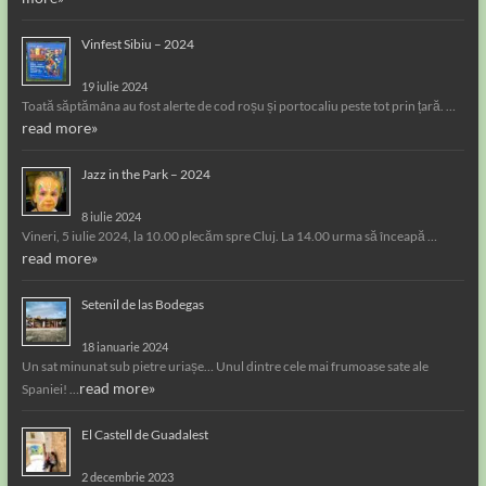
Vinfest Sibiu – 2024
19 iulie 2024
Toată săptămâna au fost alerte de cod roșu și portocaliu peste tot prin țară. …
read more»
Jazz in the Park – 2024
8 iulie 2024
Vineri, 5 iulie 2024, la 10.00 plecăm spre Cluj. La 14.00 urma să înceapă …
read more»
Setenil de las Bodegas
18 ianuarie 2024
Un sat minunat sub pietre uriașe… Unul dintre cele mai frumoase sate ale
read more»
Spaniei! …
El Castell de Guadalest
2 decembrie 2023