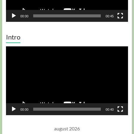
00:00
00:45
Intro
Player
video
00:00
00:40
august 2026