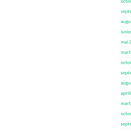
octo
sept
augu
iuni
mai 
mart
octo
sept
augu
april
mart
octo
sept