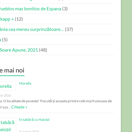
Pueblos mas bonitos de Espana
(3)
kapp +
(12)
nia cea mereu surprinzătoare…
(37)
a
(5)
 Soare Apune, 2021
(48)
e mai noi
Morella
tie 2026
a. O localitate de poveste! Trecută și aceasta printre cele mai frumoase ale
Citește »
i! Los …
În tabără cu Haioșii
9 august 2024