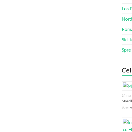
Los 
Nord
Româ
Sicili
Spre
Cel
14 mar
Morell
Spanie