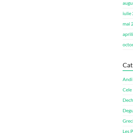
augu
iulie
mai 
april
octo
Cat
Andi
Cele
Dech
Degu
Grec
Les P