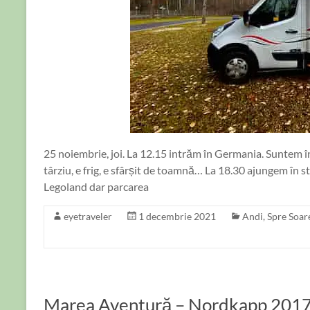
25 noiembrie, joi. La 12.15 intrăm în Germania. Suntem în
târziu, e frig, e sfârșit de toamnă… La 18.30 ajungem în s
Legoland dar parcarea
eyetraveler
1 decembrie 2021
Andi
,
Spre Soar
Marea Aventură – Nordkapp 2017