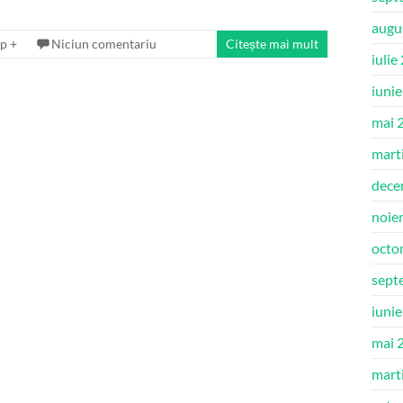
augu
p +
Niciun comentariu
Citește mai mult
iulie
iuni
mai 
mart
dece
noie
octo
sept
iuni
mai 
mart