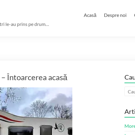
Acasă
Despre noi
ștri le-au prins pe drum…
 – Întoarcerea acasă
Cau
Art
More