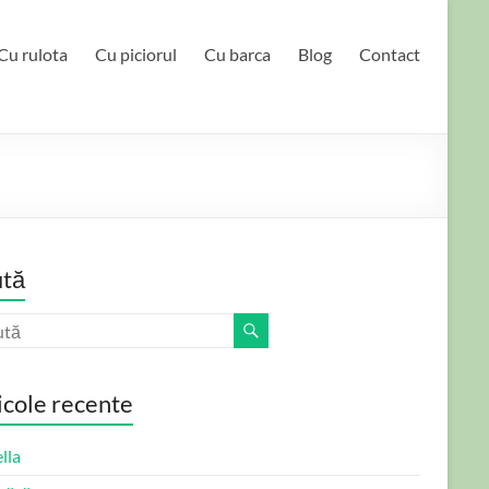
Cu rulota
Cu piciorul
Cu barca
Blog
Contact
tă
icole recente
lla