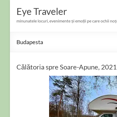
Skip
to
Eye Traveler
content
minunatele locuri, evenimente și emoții pe care ochii no
Budapesta
Călătoria spre Soare-Apune, 2021