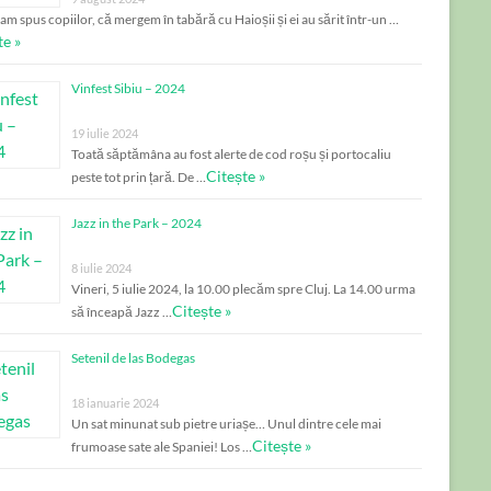
am spus copiilor, că mergem în tabără cu Haioșii și ei au sărit într-un …
te »
Vinfest Sibiu – 2024
19 iulie 2024
Toată săptămâna au fost alerte de cod roșu și portocaliu
Citește »
peste tot prin țară. De …
Jazz in the Park – 2024
8 iulie 2024
Vineri, 5 iulie 2024, la 10.00 plecăm spre Cluj. La 14.00 urma
Citește »
să înceapă Jazz …
Setenil de las Bodegas
18 ianuarie 2024
Un sat minunat sub pietre uriașe… Unul dintre cele mai
Citește »
frumoase sate ale Spaniei! Los …