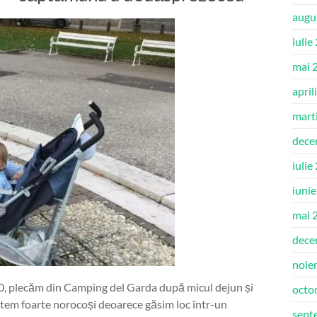
augu
iulie
mai 
april
mart
dece
iulie
iuni
mai 
dece
noie
20, plecăm din Camping del Garda după micul dejun și
octo
ntem foarte norocoși deoarece găsim loc într-un
sept