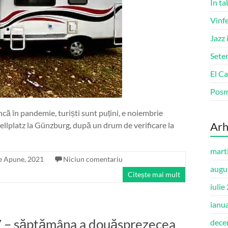
În ta
Vinfe
Jazz 
Seten
El Ca
Pos
că în pandemie, turiști sunt puțini, e noiembrie
Arh
tellplatz la Günzburg, după un drum de verificare la
mart
e Apune, 2021
Niciun comentariu
augu
Citește mai mult
iulie
ianu
 – săptămâna a douăsprezecea
dece