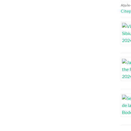
Așa le-
Citeș