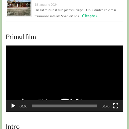
18 ianuarie 2024
Un sat minunat sub pietre uriașe… Unul dintre cele mai
Citește »
frumoase sate ale Spaniei! Los …
Primul film
Player
video
00:00
00:45
Intro