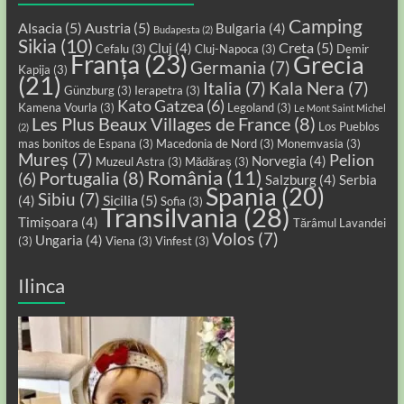
Camping
Alsacia
(5)
Austria
(5)
Bulgaria
(4)
Budapesta
(2)
Sikia
(10)
Creta
(5)
Cluj
(4)
Cefalu
(3)
Cluj-Napoca
(3)
Demir
Franța
(23)
Grecia
Germania
(7)
Kapija
(3)
(21)
Italia
(7)
Kala Nera
(7)
Günzburg
(3)
Ierapetra
(3)
Kato Gatzea
(6)
Kamena Vourla
(3)
Legoland
(3)
Le Mont Saint Michel
Les Plus Beaux Villages de France
(8)
Los Pueblos
(2)
mas bonitos de Espana
(3)
Macedonia de Nord
(3)
Monemvasia
(3)
Mureș
(7)
Pelion
Norvegia
(4)
Muzeul Astra
(3)
Mădăraș
(3)
România
(11)
Portugalia
(8)
(6)
Salzburg
(4)
Serbia
Spania
(20)
Sibiu
(7)
Sicilia
(5)
(4)
Sofia
(3)
Transilvania
(28)
Timișoara
(4)
Tărâmul Lavandei
Volos
(7)
Ungaria
(4)
(3)
Viena
(3)
Vinfest
(3)
Ilinca