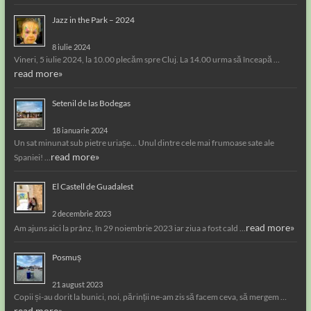
Jazz in the Park – 2024
8 iulie 2024
Vineri, 5 iulie 2024, la 10.00 plecăm spre Cluj. La 14.00 urma să înceapă …
read more»
Setenil de las Bodegas
18 ianuarie 2024
Un sat minunat sub pietre uriașe… Unul dintre cele mai frumoase sate ale
read more»
Spaniei! …
El Castell de Guadalest
2 decembrie 2023
read more»
Am ajuns aici la prânz, în 29 noiembrie 2023 iar ziua a fost cald …
Posmuș
21 august 2023
Copii și-au dorit la bunici, noi, părinții ne-am zis să facem ceva, să mergem …
read more»