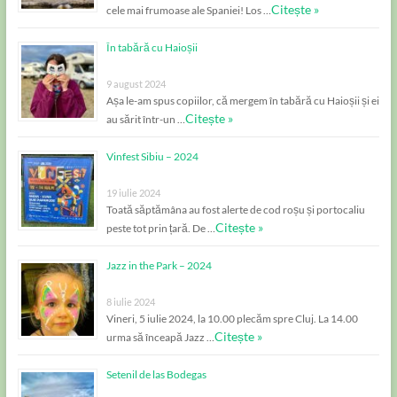
Citește »
cele mai frumoase ale Spaniei! Los …
În tabără cu Haioșii
9 august 2024
Așa le-am spus copiilor, că mergem în tabără cu Haioșii și ei
Citește »
au sărit într-un …
Vinfest Sibiu – 2024
19 iulie 2024
Toată săptămâna au fost alerte de cod roșu și portocaliu
Citește »
peste tot prin țară. De …
Jazz in the Park – 2024
8 iulie 2024
Vineri, 5 iulie 2024, la 10.00 plecăm spre Cluj. La 14.00
Citește »
urma să înceapă Jazz …
Setenil de las Bodegas