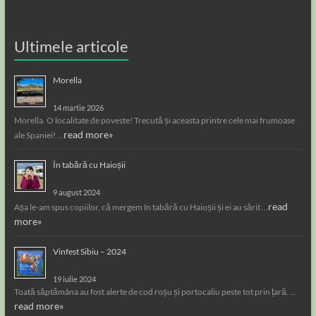
Ultimele articole
Morella
14 martie 2026
Morella. O localitate de poveste! Trecută și aceasta printre cele mai frumoase
read more»
ale Spaniei! …
În tabără cu Haioșii
9 august 2024
read
Așa le-am spus copiilor, că mergem în tabără cu Haioșii și ei au sărit …
more»
Vinfest Sibiu – 2024
19 iulie 2024
Toată săptămâna au fost alerte de cod roșu și portocaliu peste tot prin țară. …
read more»