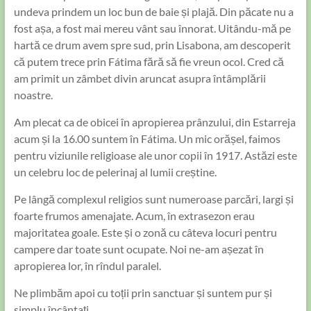
undeva prindem un loc bun de baie și plajă. Din păcate nu a
fost așa, a fost mai mereu vânt sau înnorat. Uitându-mă pe
hartă ce drum avem spre sud, prin Lisabona, am descoperit
că putem trece prin Fátima fără să fie vreun ocol. Cred că
am primit un zâmbet divin aruncat asupra întâmplării
noastre.
Am plecat ca de obicei în apropierea prânzului, din Estarreja
acum și la 16.00 suntem în Fátima. Un mic orășel, faimos
pentru viziunile religioase ale unor copii în 1917. Astăzi este
un celebru loc de pelerinaj al lumii creștine.
Pe lângă complexul religios sunt numeroase parcări, largi și
foarte frumos amenajate. Acum, în extrasezon erau
majoritatea goale. Este și o zonă cu câteva locuri pentru
campere dar toate sunt ocupate. Noi ne-am așezat în
apropierea lor, în rîndul paralel.
Ne plimbăm apoi cu toții prin sanctuar și suntem pur și
simplu încântați.