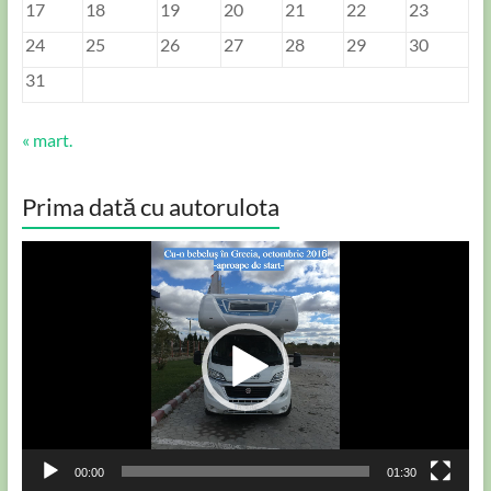
17
18
19
20
21
22
23
24
25
26
27
28
29
30
31
« mart.
Prima dată cu autorulota
Player
video
00:00
01:30