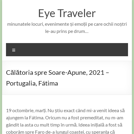
Skip
to
Eye Traveler
content
minunatele locuri, evenimente și emoții pe care ochii noștri
le-au prins pe drum…
Meniu
Călătoria spre Soare-Apune, 2021 –
Portugalia, Fátima
19 octombrie, marți. Nu știu exact când mi-a venit ideea să
ajungem la Fátima. Oricum nu a fost premeditat, nu m-am
gândit la asta cu mult timp în urmă. Ideea inițială a fost să
coborâm spre Faro de-a lungul coastei, cu speranța că