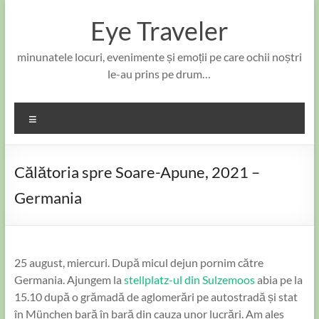
Skip
to
Eye Traveler
content
minunatele locuri, evenimente și emoții pe care ochii noștri
le-au prins pe drum…
Meniu
Călătoria spre Soare-Apune, 2021 –
Germania
25 august, miercuri. După micul dejun pornim către
Germania. Ajungem la
stellplatz-ul din Sulzemoos
abia pe la
15.10 după o grămadă de aglomerări pe autostradă și stat
în München bară în bară din cauza unor lucrări. Am ales