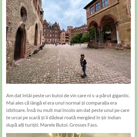
Am dat întâi peste un butoi de vin care ni s-a părut gigantic.
Mai ales că lângă el era unul normal și comparația era
izbitoare. Însă nu mult mai încolo am dat peste unul pe care
te urcai pe scară și îi dădeai roată mergând în șir indian
după alți turiști. Marele Butoi. Grosses Fass.