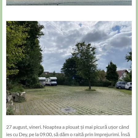
27 august, vineri. Noaptea a plouat și mai picură ușor când
ies cu Dey, pe la 09.00, să dăm o raită prin împrejurimi. Însă