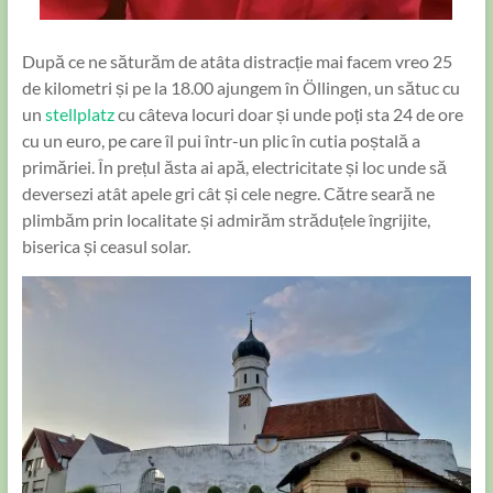
După ce ne săturăm de atâta distracție mai facem vreo 25
de kilometri și pe la 18.00 ajungem în Öllingen, un sătuc cu
un
stellplatz
cu câteva locuri doar și unde poți sta 24 de ore
cu un euro, pe care îl pui într-un plic în cutia poștală a
primăriei. În prețul ăsta ai apă, electricitate și loc unde să
deversezi atât apele gri cât și cele negre. Către seară ne
plimbăm prin localitate și admirăm străduțele îngrijite,
biserica și ceasul solar.