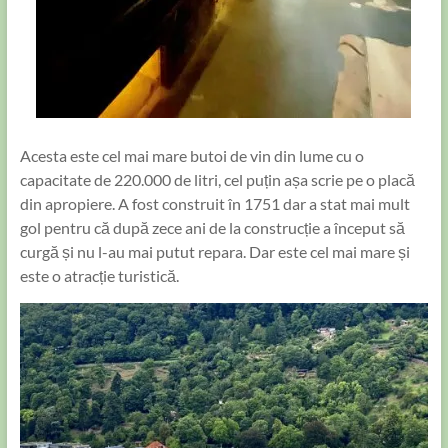
Acesta este cel mai mare butoi de vin din lume cu o
capacitate de 220.000 de litri, cel puțin așa scrie pe o placă
din apropiere. A fost construit în 1751 dar a stat mai mult
gol pentru că după zece ani de la construcție a început să
curgă și nu l-au mai putut repara. Dar este cel mai mare și
este o atracție turistică.