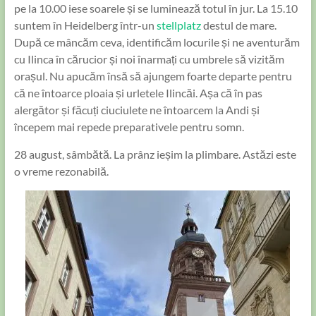
pe la 10.00 iese soarele și se luminează totul în jur. La 15.10
suntem în Heidelberg într-un
stellplatz
destul de mare.
După ce mâncăm ceva, identificăm locurile și ne aventurăm
cu Ilinca în cărucior și noi înarmați cu umbrele să vizităm
orașul. Nu apucăm însă să ajungem foarte departe pentru
că ne întoarce ploaia și urletele Ilincăi. Așa că în pas
alergător și făcuți ciuciulete ne întoarcem la Andi și
începem mai repede preparativele pentru somn.
28 august, sâmbătă. La prânz ieșim la plimbare. Astăzi este
o vreme rezonabilă.