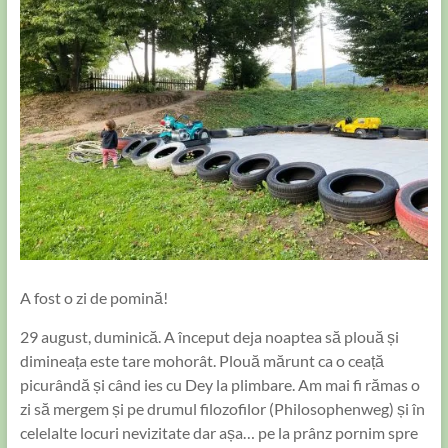
A fost o zi de pomină!
29 august, duminică. A început deja noaptea să plouă și
dimineața este tare mohorât. Plouă mărunt ca o ceață
picurândă și când ies cu Dey la plimbare. Am mai fi rămas o
zi să mergem și pe drumul filozofilor (Philosophenweg) și în
celelalte locuri nevizitate dar așa… pe la prânz pornim spre