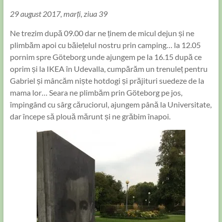
29 august 2017, marți, ziua 39
Ne trezim după 09.00 dar ne ținem de micul dejun și ne
plimbăm apoi cu băiețelul nostru prin camping… la 12.05
pornim spre Göteborg unde ajungem pe la 16.15 după ce
oprim și la IKEA în Udevalla, cumpărăm un trenuleț pentru
Gabriel și mâncăm niște hotdogi și prăjituri suedeze de la
mama lor… Seara ne plimbăm prin Göteborg pe jos,
împingând cu sârg căruciorul, ajungem până la Universitate,
dar începe să plouă mărunt și ne grăbim înapoi.