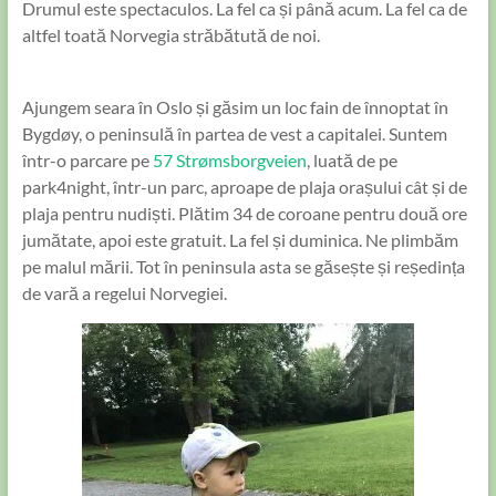
Drumul este spectaculos. La fel ca și până acum. La fel ca de
altfel toată Norvegia străbătută de noi.
Ajungem seara în Oslo și găsim un loc fain de înnoptat în
Bygdøy, o peninsulă în partea de vest a capitalei. Suntem
într-o parcare pe
57 Strømsborgveien
, luată de pe
park4night, într-un parc, aproape de plaja orașului cât și de
plaja pentru nudiști. Plătim 34 de coroane pentru două ore
jumătate, apoi este gratuit. La fel și duminica. Ne plimbăm
pe malul mării. Tot în peninsula asta se găsește și reședința
de vară a regelui Norvegiei.