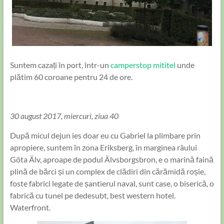
Suntem cazați în port, într-un
camperstop mititel
unde
plătim 60 coroane pentru 24 de ore.
30 august 2017, miercuri, ziua 40
După micul dejun ies doar eu cu Gabriel la plimbare prin
apropiere, suntem în zona Eriksberg, în marginea râului
Göta Älv, aproape de podul Älvsborgsbron, e o marină faină
plină de bărci și un complex de clădiri din cărămidă roșie,
foste fabrici legate de șantierul naval, sunt case, o biserică, o
fabrică cu tunel pe dedesubt, best western hotel.
Waterfront.