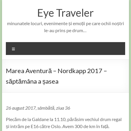
Skip
to
Eye Traveler
content
minunatele locuri, evenimente și emoții pe care ochii noștri
le-au prins pe drum…
Meniu
Marea Aventură – Nordkapp 2017 –
săptămâna a șasea
26 august 2017, sâmbătă, ziua 36
Plecăm de la Galdane la 11.10, părăsim vechiul drum regal
și intrăm pe E16 către Oslo. Avem 300 de km în față.