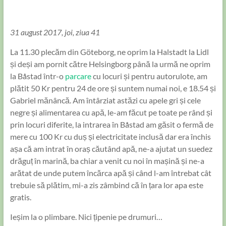
31 august 2017, joi, ziua 41
La 11.30 plecăm din Göteborg, ne oprim la Halstadt la Lidl
și deși am pornit către Helsingborg până la urmă ne oprim
la Båstad într-o
parcare
cu locuri și pentru autorulote, am
plătit 50 Kr pentru 24 de ore și suntem numai noi, e 18.54 și
Gabriel mănâncă. Am întârziat astăzi cu apele gri și cele
negre și alimentarea cu apă, le-am făcut pe toate pe rând și
prin locuri diferite, la intrarea în Båstad am găsit o fermă de
mere cu 100 Kr cu duș și electricitate inclusă dar era închis
așa că am intrat în oraș căutând apă, ne-a ajutat un suedez
drăguț în marină, ba chiar a venit cu noi în mașină și ne-a
arătat de unde putem încărca apă și când l-am întrebat cât
trebuie să plătim, mi-a zis zâmbind că în țara lor apa este
gratis.
Ieșim la o plimbare. Nici țipenie pe drumuri…