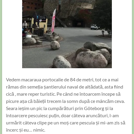
Vedem macaraua portocalie de 84 de metri, tot ce a mai
rămas din semeția șantierului naval de altădată, asta fiind
cică , mare reper turistic. Pe când ne întoarcem începe să
picure așa că băieții trecem la somn după ce mâncăm ceva.
Seara ieșim un pic la cumpărături prin Göteborg și la
întoarcere pescuiesc puțin, doar câteva aruncături, l-am
urmărit câteva clipe pe un moș care pescuia și mi-am zis să
încerc și eu… nimic.