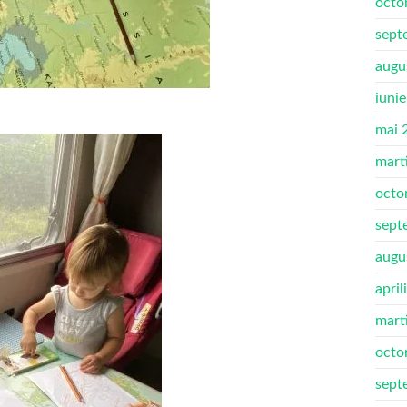
octo
sept
augu
iuni
mai 
mart
octo
sept
augu
april
mart
octo
sept