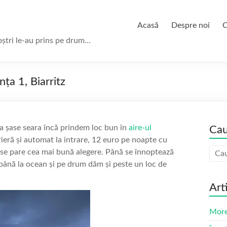
Acasă
Despre noi
C
oștri le-au prins pe drum…
ța 1, Biarritz
la șase seara încă prindem loc bun în
aire-ul
Cau
ieră și automat la intrare, 12 euro pe noapte cu
 se pare cea mai bună alegere. Până se înnoptează
ână la ocean și pe drum dăm și peste un loc de
Art
More