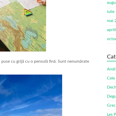
augu
iulie
mai 
april
octo
Cat
t puse cu grijă cu o pensulă fină. Sunt nenumărate
Andi
Cele
Dech
Degu
Grec
Les 