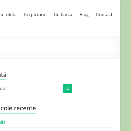
u rulota
Cu piciorul
Cu barca
Blog
Contact
tă
icole recente
lla