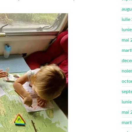
augu
iulie
iuni
mai 
mart
dece
noie
octo
sept
iuni
mai 
mart