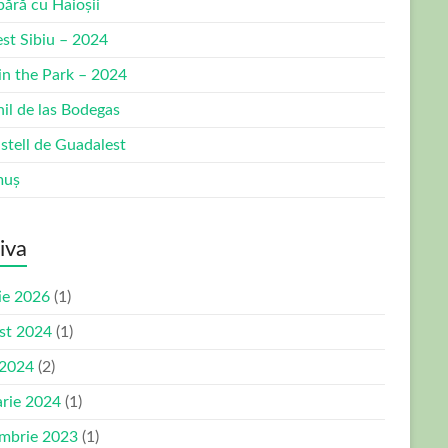
bără cu Haioșii
est Sibiu – 2024
 in the Park – 2024
nil de las Bodegas
stell de Guadalest
muș
iva
ie 2026
(1)
st 2024
(1)
 2024
(2)
arie 2024
(1)
mbrie 2023
(1)