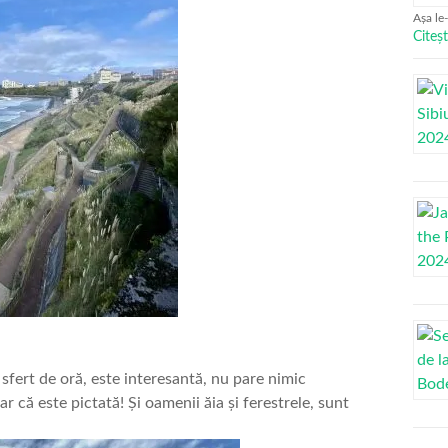
Așa le
Citeșt
sfert de oră, este interesantă, nu pare nimic
r că este pictată! Și oamenii ăia și ferestrele, sunt