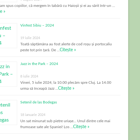
-am spus copiilor, că mergem în tabără cu Haioșii și ei au sărit într-un …
e »
Vinfest Sibiu – 2024
19 iulie 2024
Toată săptămâna au fost alerte de cod roșu și portocaliu
Citește »
peste tot prin țară. De …
Jazz in the Park – 2024
8 iulie 2024
Vineri, 5 iulie 2024, la 10.00 plecăm spre Cluj. La 14.00
Citește »
urma să înceapă Jazz …
Setenil de las Bodegas
18 ianuarie 2024
Un sat minunat sub pietre uriașe… Unul dintre cele mai
Citește »
frumoase sate ale Spaniei! Los …