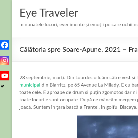
Skip
to
Eye Traveler
content
minunatele locuri, evenimente și emoții pe care ochii n
Călătoria spre Soare-Apune, 2021 – Fran
28 septembrie, marți. Din Lourdes o luăm către vest și 
municipal
din Biarritz, pe 65 Avenue La Milady. E cu bar
toate cele. E aproape de drum și puțin zgomotos dar ni
toate locurile sunt ocupate. După ce mâncăm mergem p
joacă. Suntem în țara bască a Franței, în golful Biscaya.