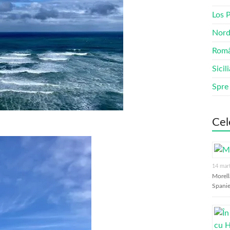
Los 
Nord
Româ
Sicil
Spre
Cel
14 mar
Morell
Spanie