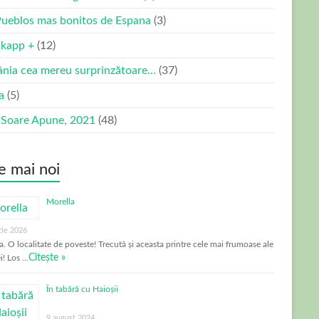
Pueblos mas bonitos de Espana
(3)
kapp +
(12)
nia cea mereu surprinzătoare…
(37)
ia
(5)
 Soare Apune, 2021
(48)
e mai noi
Morella
tie 2026
a. O localitate de poveste! Trecută și aceasta printre cele mai frumoase ale
Citește »
i! Los …
În tabără cu Haioșii
9 august 2024