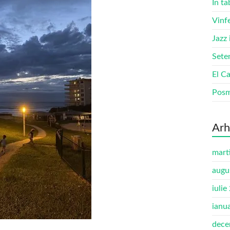
În ta
Vinf
Jazz
Sete
El Ca
Pos
Arh
mart
augu
iulie
ianu
dece