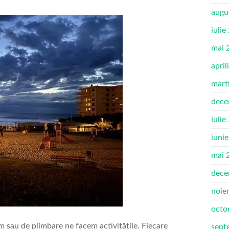
augu
iulie
mai 
april
mart
dece
iulie
iuni
mai 
dece
noie
octo
um sau de plimbare ne facem activitățile. Fiecare
sept