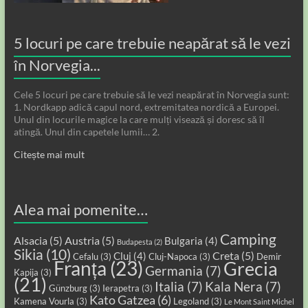
5 locuri pe care trebuie neapărat să le vezi
în Norvegia...
Cele 5 locuri pe care trebuie să le vezi neapărat în Norvegia sunt:
1. Nordkapp adică capul nord, extremitatea nordică a Europei.
Unul din locurile magice la care mulți visează și doresc să îl
atingă. Unul din capetele lumii… 2.
Citește mai mult
Alea mai pomenite…
Camping
Alsacia
(5)
Austria
(5)
Bulgaria
(4)
Budapesta
(2)
Sikia
(10)
Creta
(5)
Cluj
(4)
Cefalu
(3)
Cluj-Napoca
(3)
Demir
Franța
(23)
Grecia
Germania
(7)
Kapija
(3)
(21)
Italia
(7)
Kala Nera
(7)
Günzburg
(3)
Ierapetra
(3)
Kato Gatzea
(6)
Kamena Vourla
(3)
Legoland
(3)
Le Mont Saint Michel