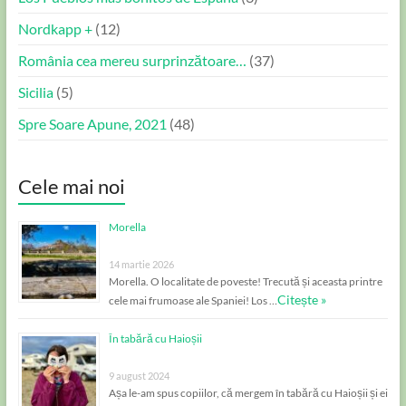
Nordkapp +
(12)
România cea mereu surprinzătoare…
(37)
Sicilia
(5)
Spre Soare Apune, 2021
(48)
Cele mai noi
Morella
14 martie 2026
Morella. O localitate de poveste! Trecută și aceasta printre
Citește »
cele mai frumoase ale Spaniei! Los …
În tabără cu Haioșii
9 august 2024
Așa le-am spus copiilor, că mergem în tabără cu Haioșii și ei