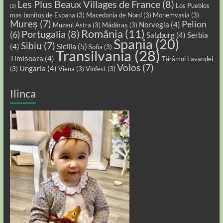
Les Plus Beaux Villages de France
(8)
Los Pueblos
(2)
mas bonitos de Espana
(3)
Macedonia de Nord
(3)
Monemvasia
(3)
Mureș
(7)
Pelion
Norvegia
(4)
Muzeul Astra
(3)
Mădăraș
(3)
România
(11)
Portugalia
(8)
(6)
Salzburg
(4)
Serbia
Spania
(20)
Sibiu
(7)
Sicilia
(5)
(4)
Sofia
(3)
Transilvania
(28)
Timișoara
(4)
Tărâmul Lavandei
Volos
(7)
Ungaria
(4)
(3)
Viena
(3)
Vinfest
(3)
Ilinca