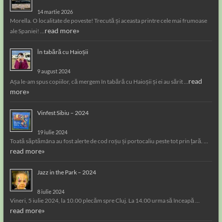
14 martie 2026
Morella. O localitate de poveste! Trecută și aceasta printre cele mai frumoase
read more»
ale Spaniei! …
În tabără cu Haioșii
9 august 2024
read
Așa le-am spus copiilor, că mergem în tabără cu Haioșii și ei au sărit …
more»
Vinfest Sibiu – 2024
19 iulie 2024
Toată săptămâna au fost alerte de cod roșu și portocaliu peste tot prin țară. …
read more»
Jazz in the Park – 2024
8 iulie 2024
Vineri, 5 iulie 2024, la 10.00 plecăm spre Cluj. La 14.00 urma să înceapă …
read more»