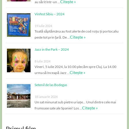
Citește »
au sărit într-un …
Vinfest Sibiu – 2024
19 iulie 2024
Toată săptămâna au fost alerte de cod roșu și portocaliu
Citește »
peste tot prin țară. De …
Jazz in the Park – 2024
8 iulie 2024
Vineri, 5 iulie 2024, la 10.00 plecăm spre Cluj. La 14.00
Citește »
urma să înceapă Jazz …
Setenil de las Bodegas
18 ianuarie 2024
Un sat minunat sub pietre uriașe… Unul dintre cele mai
Citește »
frumoase sate ale Spaniei! Los …
Primul film