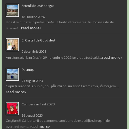
Setenil de las Bodegas
18 ianuarie 2024
Un sat minunat sub pietre uriașe… Unul dintre cele mai frumoase sate ale
read more»
Spaniei! …
El Castell de Guadalest
2 decembrie 2023
read more»
Am ajuns aici la prânz, în 29 noiembrie 2023 iar ziua a fost cald …
Posmuș
21 august 2023
Copii și-au dorit la bunici, noi, părinții ne-am zis să facem ceva, să mergem …
read more»
Campervan Fest 2023
16 august 2023
Ce știam?! Că iubitorii de campere, camioane de expediție și mașini de
read more»
overland sunt …