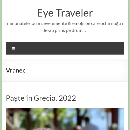
Skip
to
Eye Traveler
content
minunatele locuri, evenimente și emoții pe care ochii noștri
le-au prins pe drum…
Meniu
Vranec
Paște în Grecia, 2022