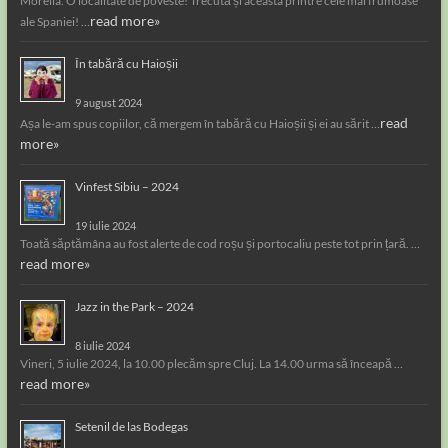
Morella. O localitate de poveste! Trecută și aceasta printre cele mai frumoase
read more»
ale Spaniei! …
În tabără cu Haioșii
9 august 2024
read
Așa le-am spus copiilor, că mergem în tabără cu Haioșii și ei au sărit …
more»
Vinfest Sibiu – 2024
19 iulie 2024
Toată săptămâna au fost alerte de cod roșu și portocaliu peste tot prin țară. …
read more»
Jazz in the Park – 2024
8 iulie 2024
Vineri, 5 iulie 2024, la 10.00 plecăm spre Cluj. La 14.00 urma să înceapă …
read more»
Setenil de las Bodegas