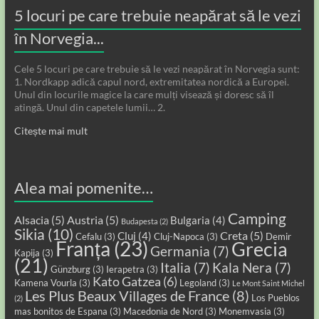
5 locuri pe care trebuie neapărat să le vezi
în Norvegia...
Cele 5 locuri pe care trebuie să le vezi neapărat în Norvegia sunt:
1. Nordkapp adică capul nord, extremitatea nordică a Europei.
Unul din locurile magice la care mulți visează și doresc să îl
atingă. Unul din capetele lumii… 2.
Citește mai mult
Alea mai pomenite…
Camping
Alsacia
(5)
Austria
(5)
Bulgaria
(4)
Budapesta
(2)
Sikia
(10)
Creta
(5)
Cluj
(4)
Cefalu
(3)
Cluj-Napoca
(3)
Demir
Franța
(23)
Grecia
Germania
(7)
Kapija
(3)
(21)
Italia
(7)
Kala Nera
(7)
Günzburg
(3)
Ierapetra
(3)
Kato Gatzea
(6)
Kamena Vourla
(3)
Legoland
(3)
Le Mont Saint Michel
Les Plus Beaux Villages de France
(8)
Los Pueblos
(2)
mas bonitos de Espana
(3)
Macedonia de Nord
(3)
Monemvasia
(3)