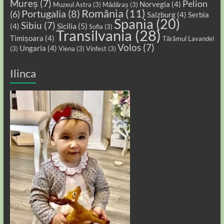
Mureș
(7)
Pelion
Norvegia
(4)
Muzeul Astra
(3)
Mădăraș
(3)
România
(11)
Portugalia
(8)
(6)
Salzburg
(4)
Serbia
Spania
(20)
Sibiu
(7)
Sicilia
(5)
(4)
Sofia
(3)
Transilvania
(28)
Timișoara
(4)
Tărâmul Lavandei
Volos
(7)
Ungaria
(4)
(3)
Viena
(3)
Vinfest
(3)
Ilinca