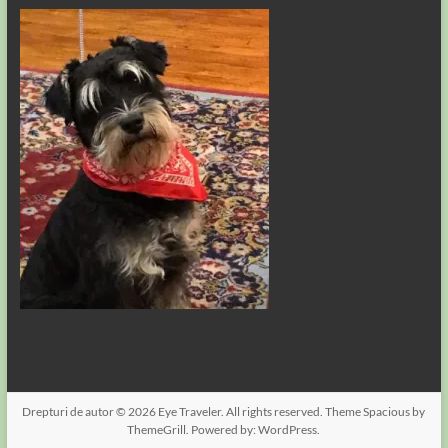
Drepturi de autor © 2026
Eye Traveler
. All rights reserved. Theme
Spacious
by
ThemeGrill. Powered by:
WordPress
.