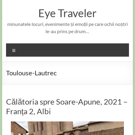
Skip
to
Eye Traveler
content
minunatele locuri, evenimente și emoții pe care ochii noștri
le-au prins pe drum…
Meniu
Toulouse-Lautrec
Călătoria spre Soare-Apune, 2021 –
Franța 2, Albi