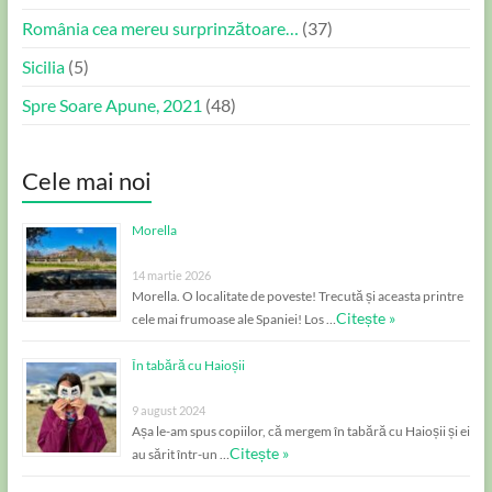
România cea mereu surprinzătoare…
(37)
Sicilia
(5)
Spre Soare Apune, 2021
(48)
Cele mai noi
Morella
14 martie 2026
Morella. O localitate de poveste! Trecută și aceasta printre
Citește »
cele mai frumoase ale Spaniei! Los …
În tabără cu Haioșii
9 august 2024
Așa le-am spus copiilor, că mergem în tabără cu Haioșii și ei
Citește »
au sărit într-un …