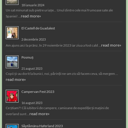
18 ianuarie 2024
Un sat minunat sub pietre uriașe… Unul dintre cele mai frumoase sate ale
read more»
Spaniei! …
El Castell de Guadalest
2 decembrie 2023
read more»
Am ajuns aici la prânz, în 29 noiembrie 2023 iar ziua a fost cald …
Posmuș
21 august 2023
Copii și-au dorit la bunici, noi, părinții ne-am zis să facem ceva, să mergem …
read more»
Campervan Fest 2023
16 august 2023
Ce știam?! Că iubitorii de campere, camioane de expediție și mașini de
read more»
overland sunt …
Săptămâna Haferland 2023