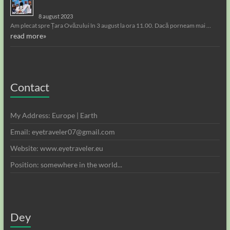
8 august 2023
Am plecat spre Țara Ovăzului în 3 august la ora 11.00. Dacă porneam mai …
read more»
Contact
My Address: Europe | Earth
Email: eyetraveler07@gmail.com
Website: www.eyetraveler.eu
Position: somewhere in the world...
Dey