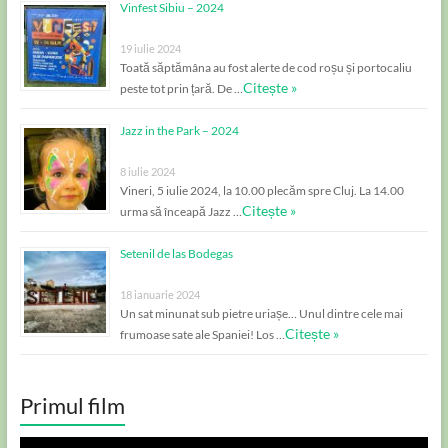
Vinfest Sibiu – 2024
19 iulie 2024
Toată săptămâna au fost alerte de cod roșu și portocaliu
Citește »
peste tot prin țară. De …
Jazz in the Park – 2024
8 iulie 2024
Vineri, 5 iulie 2024, la 10.00 plecăm spre Cluj. La 14.00
Citește »
urma să înceapă Jazz …
Setenil de las Bodegas
18 ianuarie 2024
Un sat minunat sub pietre uriașe… Unul dintre cele mai
Citește »
frumoase sate ale Spaniei! Los …
Primul film
Player