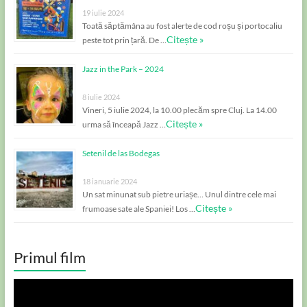
19 iulie 2024
Toată săptămâna au fost alerte de cod roșu și portocaliu
Citește »
peste tot prin țară. De …
Jazz in the Park – 2024
8 iulie 2024
Vineri, 5 iulie 2024, la 10.00 plecăm spre Cluj. La 14.00
Citește »
urma să înceapă Jazz …
Setenil de las Bodegas
18 ianuarie 2024
Un sat minunat sub pietre uriașe… Unul dintre cele mai
Citește »
frumoase sate ale Spaniei! Los …
Primul film
Player
video