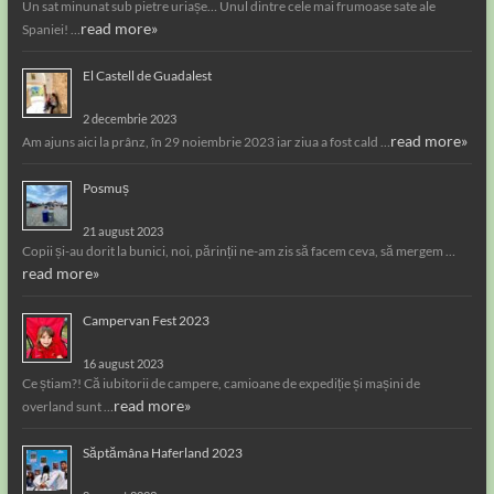
Un sat minunat sub pietre uriașe… Unul dintre cele mai frumoase sate ale
read more»
Spaniei! …
El Castell de Guadalest
2 decembrie 2023
read more»
Am ajuns aici la prânz, în 29 noiembrie 2023 iar ziua a fost cald …
Posmuș
21 august 2023
Copii și-au dorit la bunici, noi, părinții ne-am zis să facem ceva, să mergem …
read more»
Campervan Fest 2023
16 august 2023
Ce știam?! Că iubitorii de campere, camioane de expediție și mașini de
read more»
overland sunt …
Săptămâna Haferland 2023