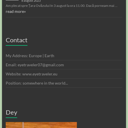
8 august 2023
Am plecat spre Țara Ovăzului în 3 august la ora 11.00. Dacă porneam mai …
read more»
Contact
My Address: Europe | Earth
Email: eyetraveler07@gmail.com
Website: www.eyetraveler.eu
Position: somewhere in the world...
Dey