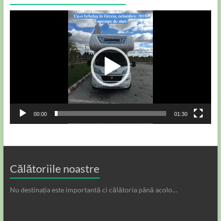
Player
video
00:00
01:30
Călătoriile noastre
Nu destinația este importantă ci călătoria până acolo…