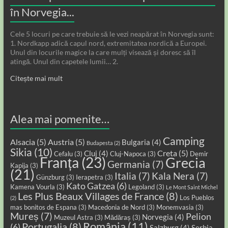
în Norvegia...
Cele 5 locuri pe care trebuie să le vezi neapărat în Norvegia sunt:
1. Nordkapp adică capul nord, extremitatea nordică a Europei.
Unul din locurile magice la care mulți visează și doresc să îl
atingă. Unul din capetele lumii… 2.
Citește mai mult
Alea mai pomenite…
Camping
Alsacia
(5)
Austria
(5)
Bulgaria
(4)
Budapesta
(2)
Sikia
(10)
Creta
(5)
Cluj
(4)
Cefalu
(3)
Cluj-Napoca
(3)
Demir
Franța
(23)
Grecia
Germania
(7)
Kapija
(3)
(21)
Italia
(7)
Kala Nera
(7)
Günzburg
(3)
Ierapetra
(3)
Kato Gatzea
(6)
Kamena Vourla
(3)
Legoland
(3)
Le Mont Saint Michel
Les Plus Beaux Villages de France
(8)
Los Pueblos
(2)
mas bonitos de Espana
(3)
Macedonia de Nord
(3)
Monemvasia
(3)
Mureș
(7)
Pelion
Norvegia
(4)
Muzeul Astra
(3)
Mădăraș
(3)
România
(11)
Portugalia
(8)
(6)
Salzburg
(4)
Serbia