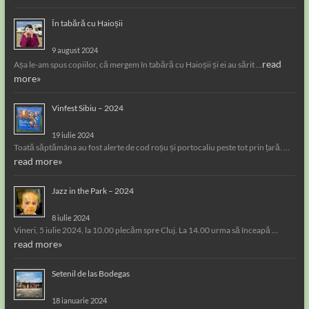
În tabără cu Haioșii
9 august 2024
read
Așa le-am spus copiilor, că mergem în tabără cu Haioșii și ei au sărit …
more»
Vinfest Sibiu – 2024
19 iulie 2024
Toată săptămâna au fost alerte de cod roșu și portocaliu peste tot prin țară. …
read more»
Jazz in the Park – 2024
8 iulie 2024
Vineri, 5 iulie 2024, la 10.00 plecăm spre Cluj. La 14.00 urma să înceapă …
read more»
Setenil de las Bodegas
18 ianuarie 2024