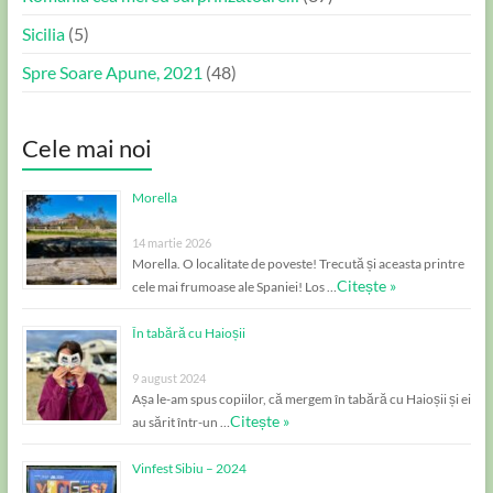
Sicilia
(5)
Spre Soare Apune, 2021
(48)
Cele mai noi
Morella
14 martie 2026
Morella. O localitate de poveste! Trecută și aceasta printre
Citește »
cele mai frumoase ale Spaniei! Los …
În tabără cu Haioșii
9 august 2024
Așa le-am spus copiilor, că mergem în tabără cu Haioșii și ei
Citește »
au sărit într-un …
Vinfest Sibiu – 2024