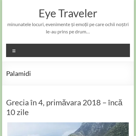
Skip
to
Eye Traveler
content
minunatele locuri, evenimente și emoții pe care ochii noștri
le-au prins pe drum…
Meniu
Palamidi
Grecia în 4, primăvara 2018 – încă
10 zile