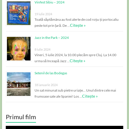
Vinfest Sibiu – 2024
19 iulie 2024
Toată săptămâna au fost alerte de cod roșu și portocaliu
Citește »
peste tot prin țară. De …
Jazz in the Park – 2024
8 iulie 2024
Vineri, 5 iulie 2024, la 10.00 plecăm spre Cluj. La 14.00
Citește »
urma să înceapă Jazz …
Setenil de las Bodegas
18 ianuarie 2024
Un sat minunat sub pietre uriașe… Unul dintre cele mai
Citește »
frumoase sate ale Spaniei! Los …
Primul film
Player