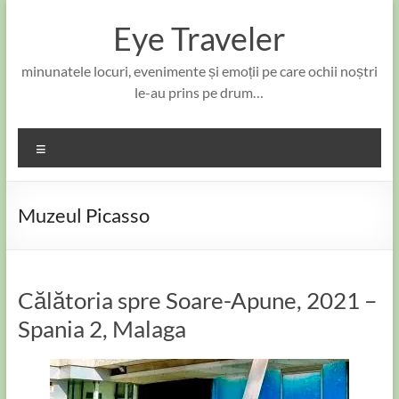
Skip
to
Eye Traveler
content
minunatele locuri, evenimente și emoții pe care ochii noștri
le-au prins pe drum…
Meniu
Muzeul Picasso
Călătoria spre Soare-Apune, 2021 –
Spania 2, Malaga