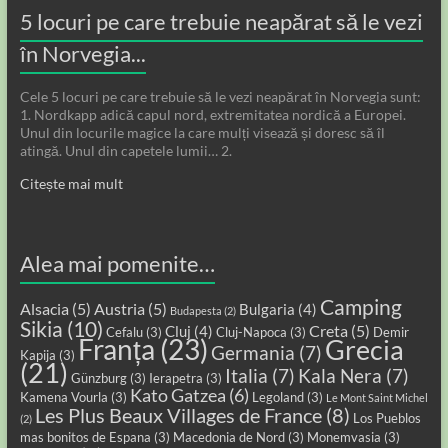
5 locuri pe care trebuie neapărat să le vezi
în Norvegia...
Cele 5 locuri pe care trebuie să le vezi neapărat în Norvegia sunt:
1. Nordkapp adică capul nord, extremitatea nordică a Europei.
Unul din locurile magice la care mulți visează și doresc să îl
atingă. Unul din capetele lumii… 2.
Citește mai mult
Alea mai pomenite…
Camping
Alsacia
(5)
Austria
(5)
Bulgaria
(4)
Budapesta
(2)
Sikia
(10)
Creta
(5)
Cluj
(4)
Cefalu
(3)
Cluj-Napoca
(3)
Demir
Franța
(23)
Grecia
Germania
(7)
Kapija
(3)
(21)
Italia
(7)
Kala Nera
(7)
Günzburg
(3)
Ierapetra
(3)
Kato Gatzea
(6)
Kamena Vourla
(3)
Legoland
(3)
Le Mont Saint Michel
Les Plus Beaux Villages de France
(8)
Los Pueblos
(2)
mas bonitos de Espana
(3)
Macedonia de Nord
(3)
Monemvasia
(3)