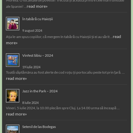
Morella. O localitate de poveste! Trecută și aceasta printre cele mai frumoase
read more»
ale Spaniei! …
În tabără cu Haioșii
9 august 2024
read
Așa le-am spus copiilor, că mergem în tabără cu Haioșii și ei au sărit …
more»
Vinfest Sibiu – 2024
19 iulie 2024
Toată săptămâna au fost alerte de cod roșu și portocaliu peste tot prin țară. …
read more»
Jazz in the Park – 2024
8 iulie 2024
Vineri, 5 iulie 2024, la 10.00 plecăm spre Cluj. La 14.00 urma să înceapă …
read more»
Setenil de las Bodegas