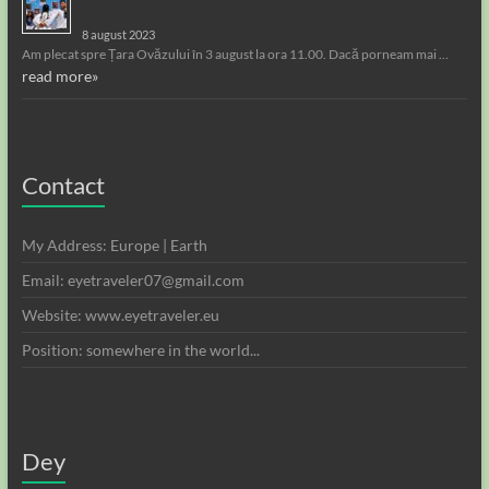
8 august 2023
Am plecat spre Țara Ovăzului în 3 august la ora 11.00. Dacă porneam mai …
read more»
Contact
My Address: Europe | Earth
Email: eyetraveler07@gmail.com
Website: www.eyetraveler.eu
Position: somewhere in the world...
Dey