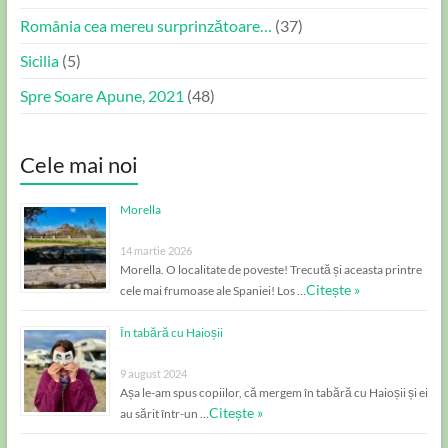
România cea mereu surprinzătoare…
(37)
Sicilia
(5)
Spre Soare Apune, 2021
(48)
Cele mai noi
Morella
14 martie 2026
Morella. O localitate de poveste! Trecută și aceasta printre
Citește »
cele mai frumoase ale Spaniei! Los …
În tabără cu Haioșii
9 august 2024
Așa le-am spus copiilor, că mergem în tabără cu Haioșii și ei
Citește »
au sărit într-un …