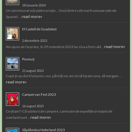
18 ianuarie 2024
Un sat minunat sub pietre uriașe… Unul dintre cele mai frumoase sate ale
read more»
Spaniei! …
El Castell de Guadalest
2 decembrie 2023
read more»
Am ajuns aici la prânz, în 29 noiembrie 2023 iar ziua a fost cald …
Posmuș
21 august 2023
Copii și-au dorit la bunici, noi, părinții ne-am zis să facem ceva, să mergem …
read more»
Campervan Fest 2023
16 august 2023
Ce știam?! Că iubitorii de campere, camioane de expediție și mașini de
read more»
overland sunt …
Săptămâna Haferland 2023