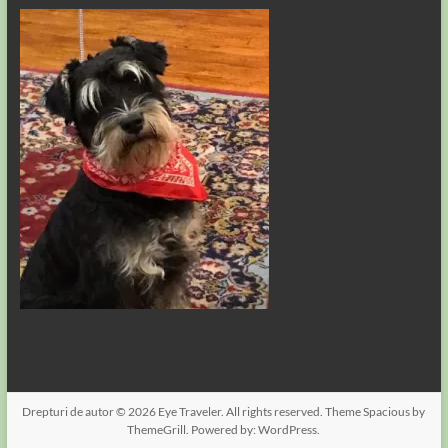
Drepturi de autor © 2026
Eye Traveler
. All rights reserved. Theme
Spacious
by
ThemeGrill. Powered by:
WordPress
.