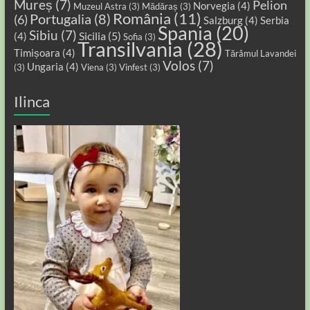
Mureș
(7)
Pelion
Norvegia
(4)
Muzeul Astra
(3)
Mădăraș
(3)
România
(11)
Portugalia
(8)
(6)
Salzburg
(4)
Serbia
Spania
(20)
Sibiu
(7)
Sicilia
(5)
(4)
Sofia
(3)
Transilvania
(28)
Timișoara
(4)
Tărâmul Lavandei
Volos
(7)
Ungaria
(4)
(3)
Viena
(3)
Vinfest
(3)
Ilinca