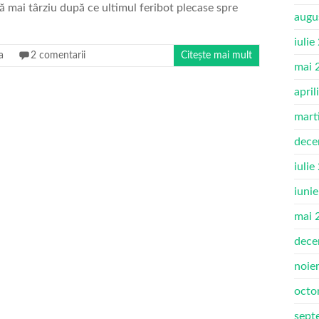
ră mai târziu după ce ultimul feribot plecase spre
augu
iulie
a
2 comentarii
Citește mai mult
mai 
april
mart
dece
iulie
iuni
mai 
dece
noie
octo
sept