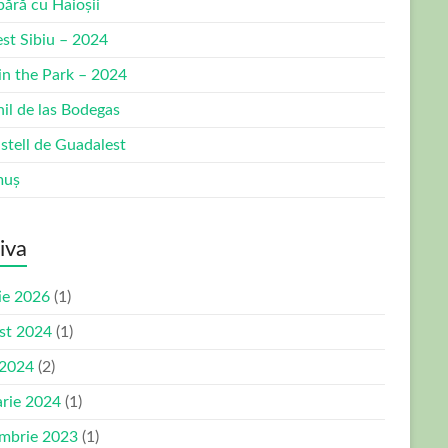
bără cu Haioșii
est Sibiu – 2024
 in the Park – 2024
nil de las Bodegas
stell de Guadalest
muș
iva
ie 2026
(1)
st 2024
(1)
 2024
(2)
arie 2024
(1)
mbrie 2023
(1)