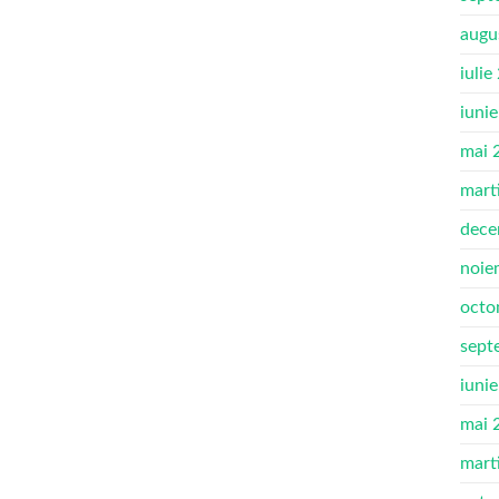
augu
iulie
iuni
mai 
mart
dece
noie
octo
sept
iuni
mai 
mart