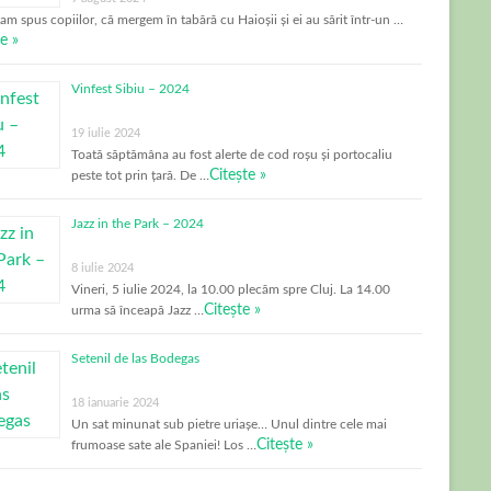
-am spus copiilor, că mergem în tabără cu Haioșii și ei au sărit într-un …
e »
Vinfest Sibiu – 2024
19 iulie 2024
Toată săptămâna au fost alerte de cod roșu și portocaliu
Citește »
peste tot prin țară. De …
Jazz in the Park – 2024
8 iulie 2024
Vineri, 5 iulie 2024, la 10.00 plecăm spre Cluj. La 14.00
Citește »
urma să înceapă Jazz …
Setenil de las Bodegas
18 ianuarie 2024
Un sat minunat sub pietre uriașe… Unul dintre cele mai
Citește »
frumoase sate ale Spaniei! Los …