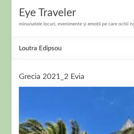
Skip
to
Eye Traveler
content
minunatele locuri, evenimente și emoții pe care ochii n
Loutra Edipsou
Grecia 2021_2 Evia