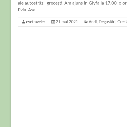
ale autostrăzii grecești. Am ajuns în Glyfa la 17.00, o o
Evia. Așa
eyetraveler
21 mai 2021
Andi
,
Degustări
,
Greci