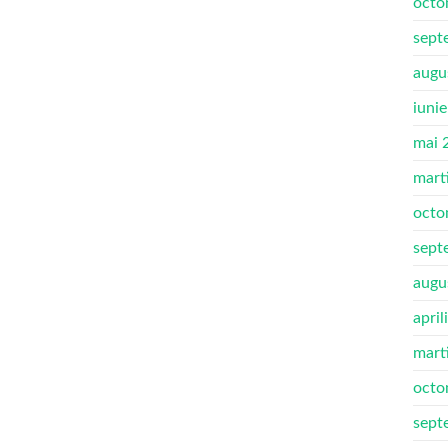
octo
sept
augu
iuni
mai 
mart
octo
sept
augu
april
mart
octo
sept