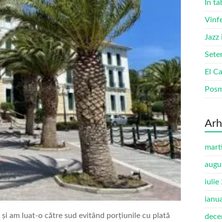
În ta
Vinf
Jazz
Sete
El Ca
Pos
Arh
mart
augu
iulie
ianu
și am luat-o către sud evitând porțiunile cu plată
dece