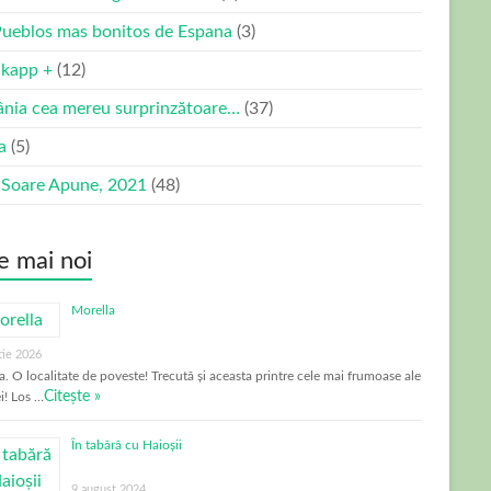
Pueblos mas bonitos de Espana
(3)
kapp +
(12)
nia cea mereu surprinzătoare…
(37)
ia
(5)
 Soare Apune, 2021
(48)
e mai noi
Morella
tie 2026
a. O localitate de poveste! Trecută și aceasta printre cele mai frumoase ale
Citește »
i! Los …
În tabără cu Haioșii
9 august 2024