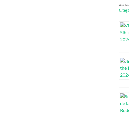
Așa le
Citeșt