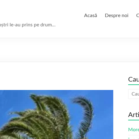
Acasă
Despre noi
C
oștri le-au prins pe drum…
Cau
Art
More