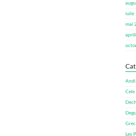
augu
iulie
mai 
april
octo
Cat
Andi
Cele
Dech
Degu
Grec
Les 