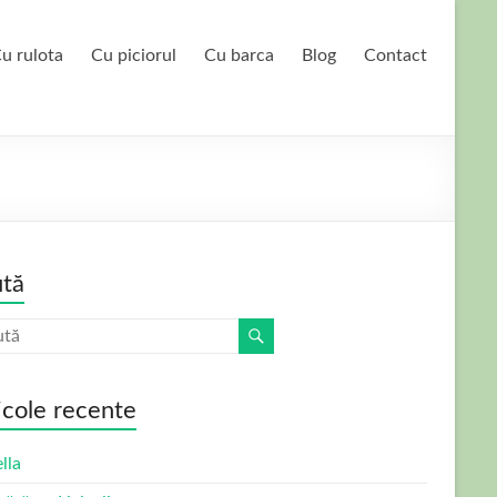
u rulota
Cu piciorul
Cu barca
Blog
Contact
tă
icole recente
lla