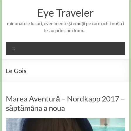
Skip
to
Eye Traveler
content
minunatele locuri, evenimente și emoții pe care ochii noștri
le-au prins pe drum…
Meniu
Le Gois
Marea Aventură – Nordkapp 2017 –
săptămâna a noua