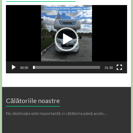
Player
video
00:00
01:30
Călătoriile noastre
Nu destinația este importantă ci călătoria până acolo…