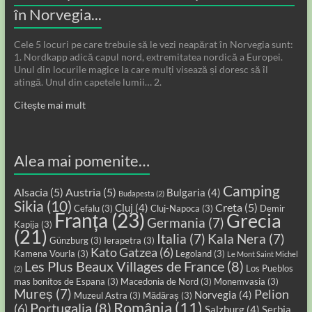
în Norvegia...
Cele 5 locuri pe care trebuie să le vezi neapărat în Norvegia sunt:
1. Nordkapp adică capul nord, extremitatea nordică a Europei.
Unul din locurile magice la care mulți visează și doresc să îl
atingă. Unul din capetele lumii… 2.
Citește mai mult
Alea mai pomenite…
Camping
Alsacia
(5)
Austria
(5)
Bulgaria
(4)
Budapesta
(2)
Sikia
(10)
Creta
(5)
Cluj
(4)
Cefalu
(3)
Cluj-Napoca
(3)
Demir
Franța
(23)
Grecia
Germania
(7)
Kapija
(3)
(21)
Italia
(7)
Kala Nera
(7)
Günzburg
(3)
Ierapetra
(3)
Kato Gatzea
(6)
Kamena Vourla
(3)
Legoland
(3)
Le Mont Saint Michel
Les Plus Beaux Villages de France
(8)
Los Pueblos
(2)
mas bonitos de Espana
(3)
Macedonia de Nord
(3)
Monemvasia
(3)
Mureș
(7)
Pelion
Norvegia
(4)
Muzeul Astra
(3)
Mădăraș
(3)
România
(11)
Portugalia
(8)
(6)
Salzburg
(4)
Serbia