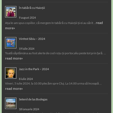
În tabără cu Haioșii
9 august 2024
read
Așa le-am spus copiilor, că mergem în tabără cu Haioșii și ei au sărit …
more»
Vinfest Sibiu – 2024
19 iulie 2024
Toată săptămâna au fost alerte de cod roșu și portocaliu peste tot prin țară. …
read more»
Jazz in the Park – 2024
8 iulie 2024
Vineri, 5 iulie 2024, la 10.00 plecăm spre Cluj. La 14.00 urma să înceapă …
read more»
Setenil de las Bodegas
18 ianuarie 2024