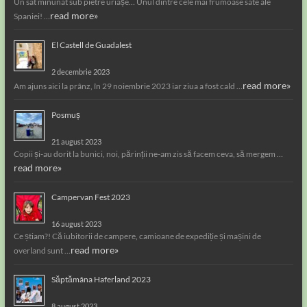
Un sat minunat sub pietre uriașe… Unul dintre cele mai frumoase sate ale
read more»
Spaniei! …
El Castell de Guadalest
2 decembrie 2023
read more»
Am ajuns aici la prânz, în 29 noiembrie 2023 iar ziua a fost cald …
Posmuș
21 august 2023
Copii și-au dorit la bunici, noi, părinții ne-am zis să facem ceva, să mergem …
read more»
Campervan Fest 2023
16 august 2023
Ce știam?! Că iubitorii de campere, camioane de expediție și mașini de
read more»
overland sunt …
Săptămâna Haferland 2023
8 august 2023