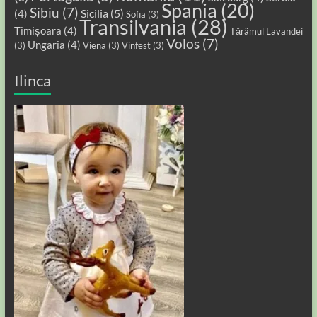
Spania
(20)
Sibiu
(7)
Sicilia
(5)
(4)
Sofia
(3)
Transilvania
(28)
Timișoara
(4)
Tărâmul Lavandei
Volos
(7)
Ungaria
(4)
(3)
Viena
(3)
Vinfest
(3)
Ilinca