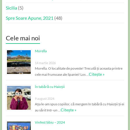
Sicilia
(5)
Spre Soare Apune, 2021
(48)
Cele mai noi
Morella
14 martie 2026
Morella. O localitate de poveste! Trecută și aceasta printre
Citește »
cele mai frumoase ale Spaniei! Los …
În tabără cu Haioșii
9 august 2024
Așa le-am spus copiilor, că mergem în tabără cu Haioșii și ei
Citește »
au sărit într-un …
Vinfest Sibiu – 2024