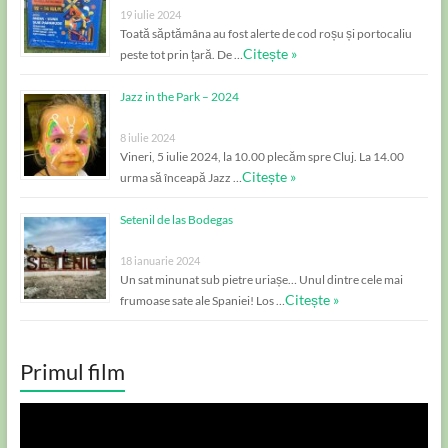
19 iulie 2024
Toată săptămâna au fost alerte de cod roșu și portocaliu
Citește »
peste tot prin țară. De …
Jazz in the Park – 2024
8 iulie 2024
Vineri, 5 iulie 2024, la 10.00 plecăm spre Cluj. La 14.00
Citește »
urma să înceapă Jazz …
Setenil de las Bodegas
18 ianuarie 2024
Un sat minunat sub pietre uriașe… Unul dintre cele mai
Citește »
frumoase sate ale Spaniei! Los …
Primul film
Player
video