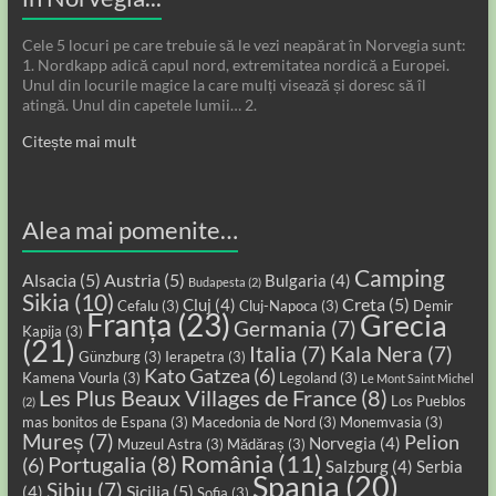
Cele 5 locuri pe care trebuie să le vezi neapărat în Norvegia sunt:
1. Nordkapp adică capul nord, extremitatea nordică a Europei.
Unul din locurile magice la care mulți visează și doresc să îl
atingă. Unul din capetele lumii… 2.
Citește mai mult
Alea mai pomenite…
Camping
Alsacia
(5)
Austria
(5)
Bulgaria
(4)
Budapesta
(2)
Sikia
(10)
Creta
(5)
Cluj
(4)
Cefalu
(3)
Cluj-Napoca
(3)
Demir
Franța
(23)
Grecia
Germania
(7)
Kapija
(3)
(21)
Italia
(7)
Kala Nera
(7)
Günzburg
(3)
Ierapetra
(3)
Kato Gatzea
(6)
Kamena Vourla
(3)
Legoland
(3)
Le Mont Saint Michel
Les Plus Beaux Villages de France
(8)
Los Pueblos
(2)
mas bonitos de Espana
(3)
Macedonia de Nord
(3)
Monemvasia
(3)
Mureș
(7)
Pelion
Norvegia
(4)
Muzeul Astra
(3)
Mădăraș
(3)
România
(11)
Portugalia
(8)
(6)
Salzburg
(4)
Serbia
Spania
(20)
Sibiu
(7)
Sicilia
(5)
(4)
Sofia
(3)