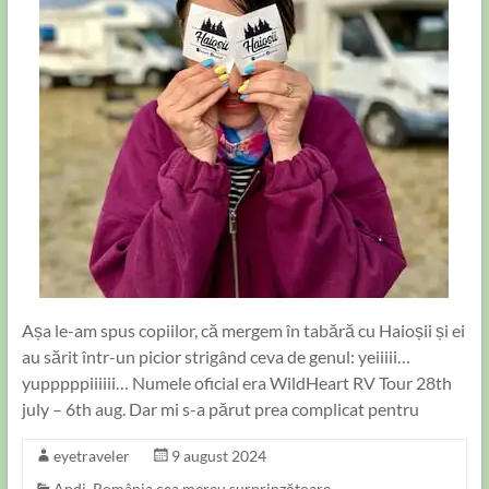
Așa le-am spus copiilor, că mergem în tabără cu Haioșii și ei
au sărit într-un picior strigând ceva de genul: yeiiiii…
yupppppiiiiii… Numele oficial era WildHeart RV Tour 28th
july – 6th aug. Dar mi s-a părut prea complicat pentru
eyetraveler
9 august 2024
Andi
,
România cea mereu surprinzătoare...