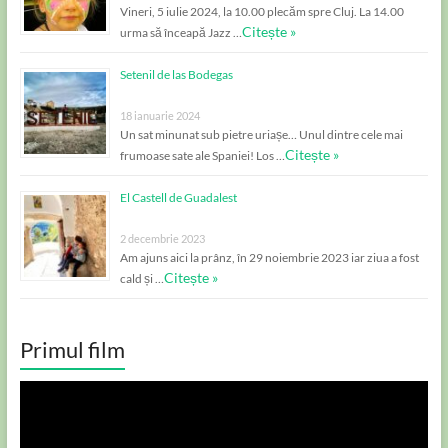
Vineri, 5 iulie 2024, la 10.00 plecăm spre Cluj. La 14.00
Citește »
urma să înceapă Jazz …
Setenil de las Bodegas
18 ianuarie 2024
Un sat minunat sub pietre uriașe… Unul dintre cele mai
Citește »
frumoase sate ale Spaniei! Los …
El Castell de Guadalest
2 decembrie 2023
Am ajuns aici la prânz, în 29 noiembrie 2023 iar ziua a fost
Citește »
cald și …
Primul film
Player
video