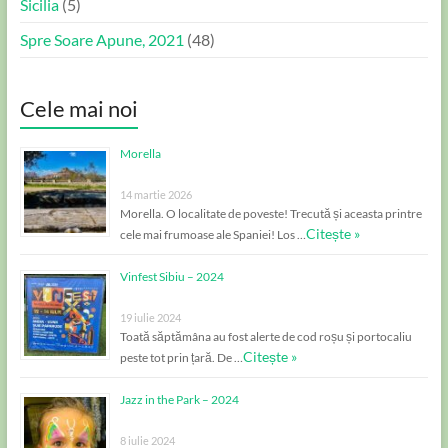
Sicilia
(5)
Spre Soare Apune, 2021
(48)
Cele mai noi
Morella
14 martie 2026
Morella. O localitate de poveste! Trecută și aceasta printre
Citește »
cele mai frumoase ale Spaniei! Los …
Vinfest Sibiu – 2024
19 iulie 2024
Toată săptămâna au fost alerte de cod roșu și portocaliu
Citește »
peste tot prin țară. De …
Jazz in the Park – 2024
8 iulie 2024