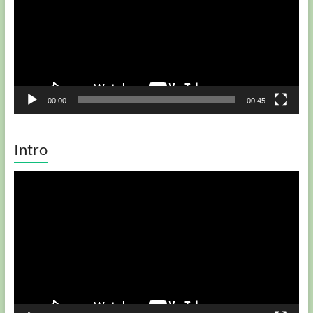
00:00
00:45
Intro
Player
video