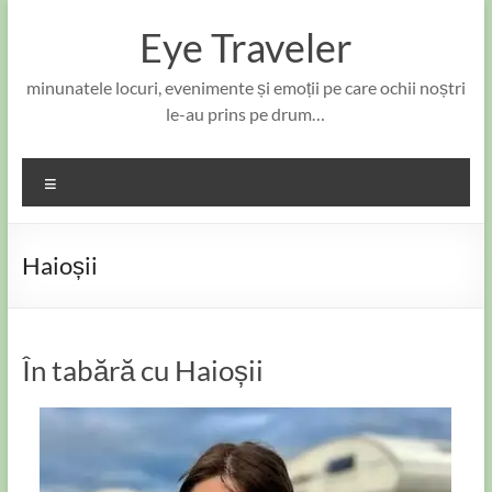
Skip
to
Eye Traveler
content
minunatele locuri, evenimente și emoții pe care ochii noștri
le-au prins pe drum…
Meniu
Haioșii
În tabără cu Haioșii