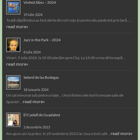
Vinfest Sibiu – 2024
19 iulie 2024
Toată săptămâna au fost alerte de cod roșu și portocaliu peste tot prin țară. …
read more»
Jazz in the Park – 2024
8 iulie 2024
Vineri, 5 iulie 2024, la 10.00 plecăm spre Cluj. La 14.00 urma să înceapă …
read more»
Setenil de las Bodegas
18 ianuarie 2024
Un sat minunat sub pietre uriașe… Unul dintre cele mai frumoase sate ale
read more»
Spaniei! …
El Castell de Guadalest
2 decembrie 2023
read more»
Am ajuns aici la prânz, în 29 noiembrie 2023 iar ziua a fost cald …