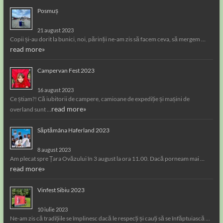
Posmuș
21 august 2023
Copii și-au dorit la bunici, noi, părinții ne-am zis să facem ceva, să mergem …
read more»
Campervan Fest 2023
16 august 2023
Ce știam?! Că iubitorii de campere, camioane de expediție și mașini de
read more»
overland sunt …
Săptămâna Haferland 2023
8 august 2023
Am plecat spre Țara Ovăzului în 3 august la ora 11.00. Dacă porneam mai …
read more»
Vinfest Sibiu 2023
10 iulie 2023
Ne-am zis că tradițiile se împlinesc dacă le respecți și cauți să se înfăptuiască …