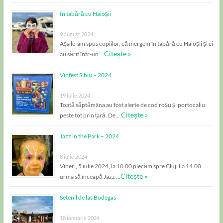
În tabără cu Haioșii
9 august 2024
Așa le-am spus copiilor, că mergem în tabără cu Haioșii și ei
Citește »
au sărit într-un …
Vinfest Sibiu – 2024
19 iulie 2024
Toată săptămâna au fost alerte de cod roșu și portocaliu
Citește »
peste tot prin țară. De …
Jazz in the Park – 2024
8 iulie 2024
Vineri, 5 iulie 2024, la 10.00 plecăm spre Cluj. La 14.00
Citește »
urma să înceapă Jazz …
Setenil de las Bodegas
18 ianuarie 2024