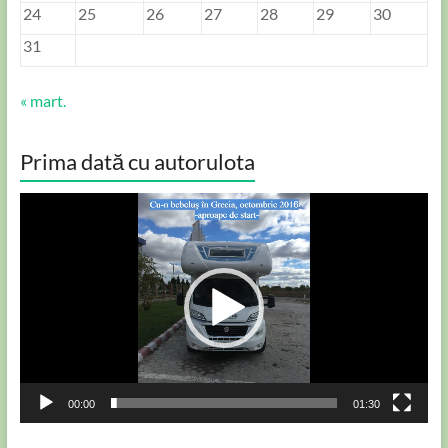
24
25
26
27
28
29
30
31
« mart.
Prima dată cu autorulota
Player
video
00:00
01:30