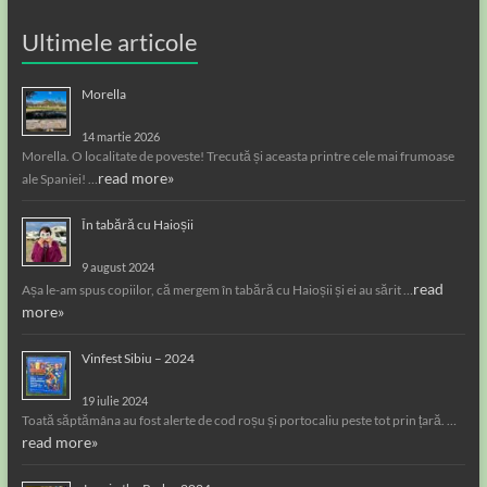
Ultimele articole
Morella
14 martie 2026
Morella. O localitate de poveste! Trecută și aceasta printre cele mai frumoase
read more»
ale Spaniei! …
În tabără cu Haioșii
9 august 2024
read
Așa le-am spus copiilor, că mergem în tabără cu Haioșii și ei au sărit …
more»
Vinfest Sibiu – 2024
19 iulie 2024
Toată săptămâna au fost alerte de cod roșu și portocaliu peste tot prin țară. …
read more»