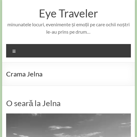
Skip
to
Eye Traveler
content
minunatele locuri, evenimente și emoții pe care ochii noștri
le-au prins pe drum…
Meniu
Crama Jelna
O seară la Jelna