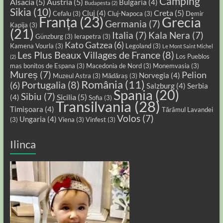
Camping
Alsacia
(5)
Austria
(5)
Bulgaria
(4)
Budapesta
(2)
Sikia
(10)
Creta
(5)
Cluj
(4)
Cefalu
(3)
Cluj-Napoca
(3)
Demir
Franța
(23)
Grecia
Germania
(7)
Kapija
(3)
(21)
Italia
(7)
Kala Nera
(7)
Günzburg
(3)
Ierapetra
(3)
Kato Gatzea
(6)
Kamena Vourla
(3)
Legoland
(3)
Le Mont Saint Michel
Les Plus Beaux Villages de France
(8)
Los Pueblos
(2)
mas bonitos de Espana
(3)
Macedonia de Nord
(3)
Monemvasia
(3)
Mureș
(7)
Pelion
Norvegia
(4)
Muzeul Astra
(3)
Mădăraș
(3)
România
(11)
Portugalia
(8)
(6)
Salzburg
(4)
Serbia
Spania
(20)
Sibiu
(7)
Sicilia
(5)
(4)
Sofia
(3)
Transilvania
(28)
Timișoara
(4)
Tărâmul Lavandei
Volos
(7)
Ungaria
(4)
(3)
Viena
(3)
Vinfest
(3)
Ilinca