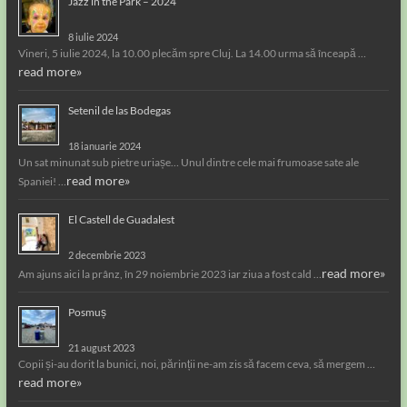
Jazz in the Park – 2024
8 iulie 2024
Vineri, 5 iulie 2024, la 10.00 plecăm spre Cluj. La 14.00 urma să înceapă …
read more»
Setenil de las Bodegas
18 ianuarie 2024
Un sat minunat sub pietre uriașe… Unul dintre cele mai frumoase sate ale
read more»
Spaniei! …
El Castell de Guadalest
2 decembrie 2023
read more»
Am ajuns aici la prânz, în 29 noiembrie 2023 iar ziua a fost cald …
Posmuș
21 august 2023
Copii și-au dorit la bunici, noi, părinții ne-am zis să facem ceva, să mergem …
read more»