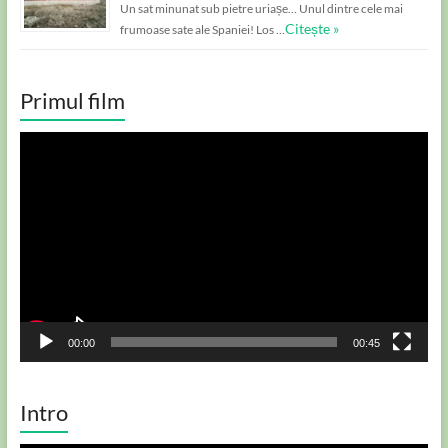
Un sat minunat sub pietre uriașe… Unul dintre cele mai
Citește »
frumoase sate ale Spaniei! Los …
Primul film
Player
video
00:00
00:45
Intro