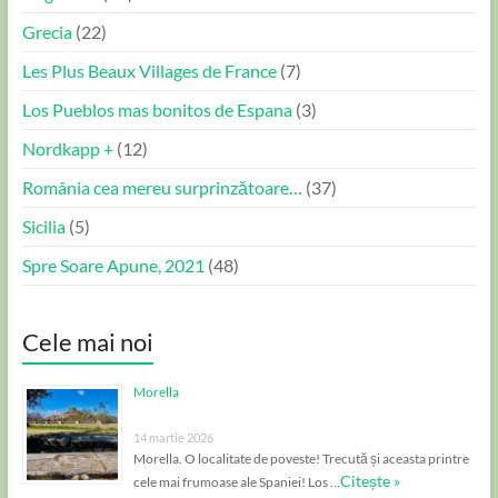
Grecia
(22)
Les Plus Beaux Villages de France
(7)
Los Pueblos mas bonitos de Espana
(3)
Nordkapp +
(12)
România cea mereu surprinzătoare…
(37)
Sicilia
(5)
Spre Soare Apune, 2021
(48)
Cele mai noi
Morella
14 martie 2026
Morella. O localitate de poveste! Trecută și aceasta printre
Citește »
cele mai frumoase ale Spaniei! Los …