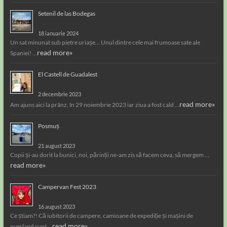
Setenil de las Bodegas
18 ianuarie 2024
Un sat minunat sub pietre uriașe… Unul dintre cele mai frumoase sate ale
read more»
Spaniei! …
El Castell de Guadalest
2 decembrie 2023
read more»
Am ajuns aici la prânz, în 29 noiembrie 2023 iar ziua a fost cald …
Posmuș
21 august 2023
Copii și-au dorit la bunici, noi, părinții ne-am zis să facem ceva, să mergem …
read more»
Campervan Fest 2023
16 august 2023
Ce știam?! Că iubitorii de campere, camioane de expediție și mașini de
read more»
overland sunt …