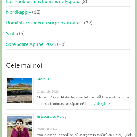
Los Pueblos mas bonitos de Espana
(3)
Nordkapp +
(12)
România cea mereu surprinzătoare…
(37)
Sicilia
(5)
Spre Soare Apune, 2021
(48)
Cele mai noi
Morella
14 martie 2026
Morella. O localitate de poveste! Trecută și aceasta printre
Citește »
cele mai frumoase ale Spaniei! Los …
În tabără cu Haioșii
9 august 2024
Așa le-am spus copiilor, că mergem în tabără cu Haioșii și ei