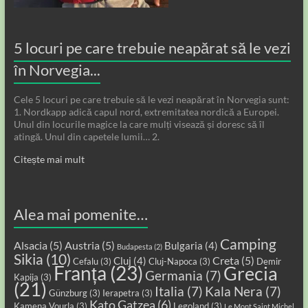
5 locuri pe care trebuie neapărat să le vezi
în Norvegia...
Cele 5 locuri pe care trebuie să le vezi neapărat în Norvegia sunt:
1. Nordkapp adică capul nord, extremitatea nordică a Europei.
Unul din locurile magice la care mulți visează și doresc să îl
atingă. Unul din capetele lumii… 2.
Citește mai mult
Alea mai pomenite…
Camping
Alsacia
(5)
Austria
(5)
Bulgaria
(4)
Budapesta
(2)
Sikia
(10)
Creta
(5)
Cluj
(4)
Cefalu
(3)
Cluj-Napoca
(3)
Demir
Franța
(23)
Grecia
Germania
(7)
Kapija
(3)
(21)
Italia
(7)
Kala Nera
(7)
Günzburg
(3)
Ierapetra
(3)
Kato Gatzea
(6)
Kamena Vourla
(3)
Legoland
(3)
Le Mont Saint Michel