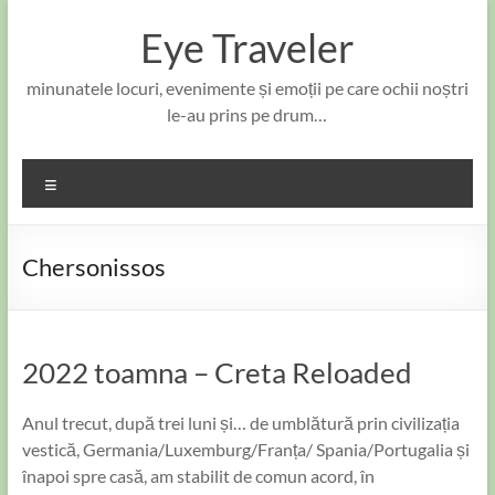
Skip
to
Eye Traveler
content
minunatele locuri, evenimente și emoții pe care ochii noștri
le-au prins pe drum…
Meniu
Chersonissos
2022 toamna – Creta Reloaded
Anul trecut, după trei luni și… de umblătură prin civilizația
vestică, Germania/Luxemburg/Franța/ Spania/Portugalia și
înapoi spre casă, am stabilit de comun acord, în