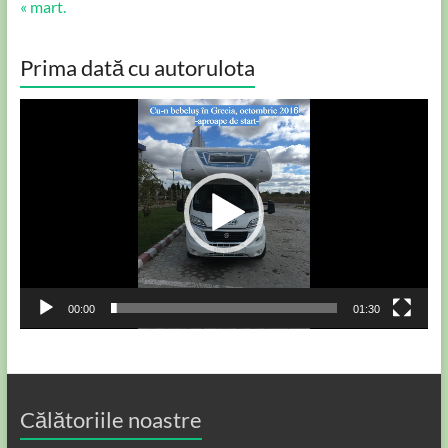
« mart.
Prima dată cu autorulota
Player
video
00:00
01:30
Călătoriile noastre