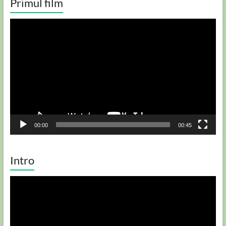
Primul film
Player
video
00:00
00:45
Intro
Player
video