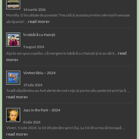
14 martie 2026
Morella. O localitate de poveste! Trecută și aceasta printre cele mai frumoase
read more»
ale Spaniei! …
În tabără cu Haioșii
9 august 2024
read
Așa le-am spus copiilor, că mergem în tabără cu Haioșii și ei au sărit …
more»
Vinfest Sibiu – 2024
19 iulie 2024
Toată săptămâna au fost alerte de cod roșu și portocaliu peste tot prin țară. …
read more»
Jazz in the Park – 2024
8 iulie 2024
Vineri, 5 iulie 2024, la 10.00 plecăm spre Cluj. La 14.00 urma să înceapă …
read more»