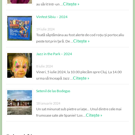
Citește »
au sărit într-un …
Vinfest Sibiu – 2024
19 iulie 2024
Toată săptămâna au fost alerte de cod roșu și portocaliu
Citește »
peste tot prin țară. De …
Jazz in the Park – 2024
8 iulie 2024
Vineri, 5 iulie 2024, la 10.00 plecăm spre Cluj. La 14.00
Citește »
urma să înceapă Jazz …
Setenil de las Bodegas
18 ianuarie 2024
Un sat minunat sub pietre uriașe… Unul dintre cele mai
Citește »
frumoase sate ale Spaniei! Los …