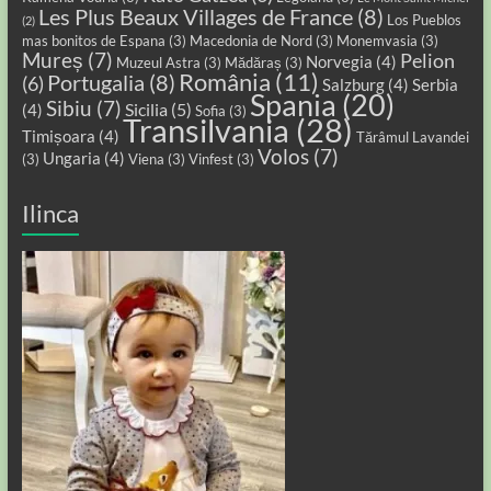
Les Plus Beaux Villages de France
(8)
Los Pueblos
(2)
mas bonitos de Espana
(3)
Macedonia de Nord
(3)
Monemvasia
(3)
Mureș
(7)
Pelion
Norvegia
(4)
Muzeul Astra
(3)
Mădăraș
(3)
România
(11)
Portugalia
(8)
(6)
Salzburg
(4)
Serbia
Spania
(20)
Sibiu
(7)
Sicilia
(5)
(4)
Sofia
(3)
Transilvania
(28)
Timișoara
(4)
Tărâmul Lavandei
Volos
(7)
Ungaria
(4)
(3)
Viena
(3)
Vinfest
(3)
Ilinca