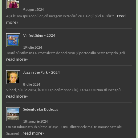
9 august 2024
read
Așa le-am spus copiilor, că mergem în tabără cu Haioșii și ei au sărit …
more»
Vinfest Sibiu – 2024
19 iulie 2024
Toată săptămâna au fost alerte de cod roșu și portocaliu peste tot prin țară. …
read more»
Jazz in the Park – 2024
8 iulie 2024
Vineri, 5 iulie 2024, la 10.00 plecăm spre Cluj. La 14.00 urma să înceapă …
read more»
Setenil de las Bodegas
18 ianuarie 2024
Un sat minunat sub pietre uriașe… Unul dintre cele mai frumoase sate ale
read more»
Spaniei! …