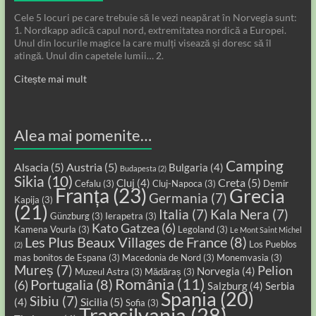
Cele 5 locuri pe care trebuie să le vezi neapărat în Norvegia sunt:
1. Nordkapp adică capul nord, extremitatea nordică a Europei.
Unul din locurile magice la care mulți visează și doresc să îl
atingă. Unul din capetele lumii… 2.
Citește mai mult
Alea mai pomenite…
Camping
Alsacia
(5)
Austria
(5)
Bulgaria
(4)
Budapesta
(2)
Sikia
(10)
Creta
(5)
Cluj
(4)
Cefalu
(3)
Cluj-Napoca
(3)
Demir
Franța
(23)
Grecia
Germania
(7)
Kapija
(3)
(21)
Italia
(7)
Kala Nera
(7)
Günzburg
(3)
Ierapetra
(3)
Kato Gatzea
(6)
Kamena Vourla
(3)
Legoland
(3)
Le Mont Saint Michel
Les Plus Beaux Villages de France
(8)
Los Pueblos
(2)
mas bonitos de Espana
(3)
Macedonia de Nord
(3)
Monemvasia
(3)
Mureș
(7)
Pelion
Norvegia
(4)
Muzeul Astra
(3)
Mădăraș
(3)
România
(11)
Portugalia
(8)
(6)
Salzburg
(4)
Serbia
Spania
(20)
Sibiu
(7)
Sicilia
(5)
(4)
Sofia
(3)
Transilvania
(28)