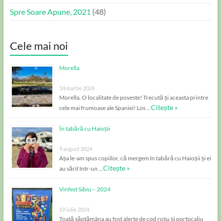
Spre Soare Apune, 2021
(48)
Cele mai noi
Morella
14 martie 2026
Morella. O localitate de poveste! Trecută și aceasta printre
Citește »
cele mai frumoase ale Spaniei! Los …
În tabără cu Haioșii
9 august 2024
Așa le-am spus copiilor, că mergem în tabără cu Haioșii și ei
Citește »
au sărit într-un …
Vinfest Sibiu – 2024
19 iulie 2024
Toată săptămâna au fost alerte de cod roșu și portocaliu