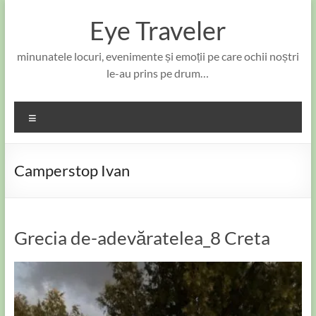
Skip
to
Eye Traveler
content
minunatele locuri, evenimente și emoții pe care ochii noștri
le-au prins pe drum…
Meniu
Camperstop Ivan
Grecia de-adevăratelea_8 Creta