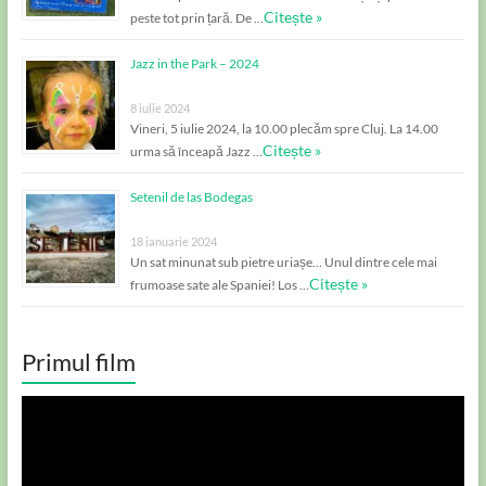
Citește »
peste tot prin țară. De …
Jazz in the Park – 2024
8 iulie 2024
Vineri, 5 iulie 2024, la 10.00 plecăm spre Cluj. La 14.00
Citește »
urma să înceapă Jazz …
Setenil de las Bodegas
18 ianuarie 2024
Un sat minunat sub pietre uriașe… Unul dintre cele mai
Citește »
frumoase sate ale Spaniei! Los …
Primul film
Player
video