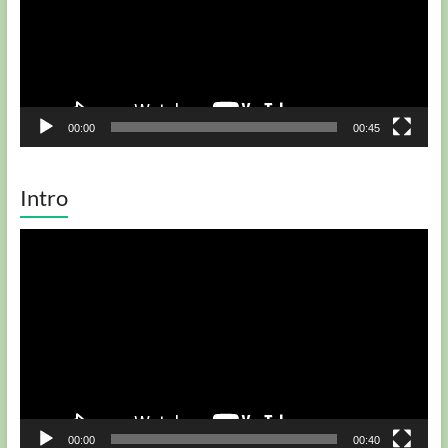
00:00
00:45
Intro
Player
video
00:00
00:40