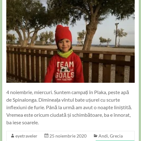
4 noiembrie, miercuri. Suntem campați în Plaka, peste apă
de Spinalonga. Dimineața vîntul bate ușurel cu scurte
inflexiuni de furie. Până la urmă am avut o noapte liniștită.
Vremea este oricum ciudată și schimbătoare, ba e înnorat,
ba iese soarele.
eyetraveler
25 noiembrie 2020
Andi
,
Grecia