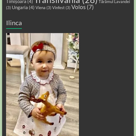
Timișoara
(4)
Tărâmul Lavandei
Volos
(7)
Ungaria
(4)
(3)
Viena
(3)
Vinfest
(3)
Ilinca