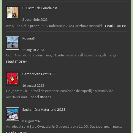
El Castell de Guadalest
2 decembrie 2023
read more»
Am ajuns aici la prânz, în 29 noiembrie 2023 iar ziua a fost cald …
Posmuș
21 august 2023
Copii și-au dorit la bunici, noi, părinții ne-am zis să facem ceva, să mergem …
read more»
Campervan Fest 2023
16 august 2023
Ce știam?! Că iubitorii de campere, camioane de expediție și mașini de
read more»
overland sunt …
Săptămâna Haferland 2023
8 august 2023
Am plecat spre Țara Ovăzului în 3 august la ora 11.00. Dacă porneam mai …
read more»