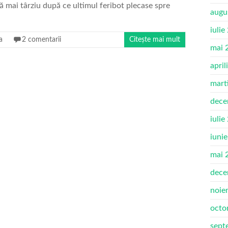
ră mai târziu după ce ultimul feribot plecase spre
augu
iulie
a
2 comentarii
Citește mai mult
mai 
april
mart
dece
iulie
iuni
mai 
dece
noie
octo
sept