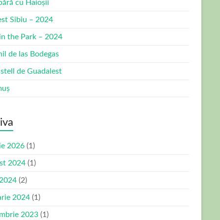
bără cu Haioșii
est Sibiu – 2024
 in the Park – 2024
nil de las Bodegas
stell de Guadalest
muș
iva
ie 2026
(1)
st 2024
(1)
 2024
(2)
arie 2024
(1)
mbrie 2023
(1)