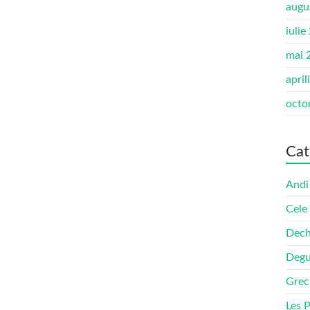
augu
iulie
mai 
april
octo
Cat
Andi
Cele
Dech
Degu
Grec
Les 