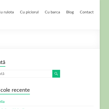
u rulota
Cu piciorul
Cu barca
Blog
Contact
tă
icole recente
lla