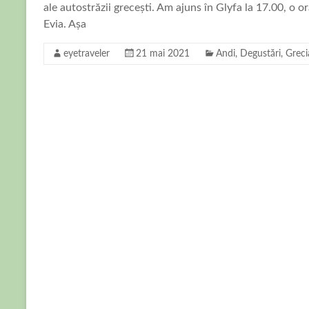
ale autostrăzii grecești. Am ajuns în Glyfa la 17.00, o o
Evia. Așa
eyetraveler
21 mai 2021
Andi
,
Degustări
,
Greci