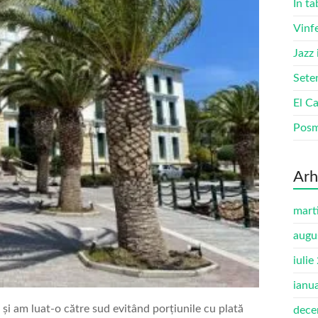
În ta
Vinf
Jazz
Sete
El Ca
Pos
Arh
mart
augu
iulie
ianu
și am luat-o către sud evitând porțiunile cu plată
dece