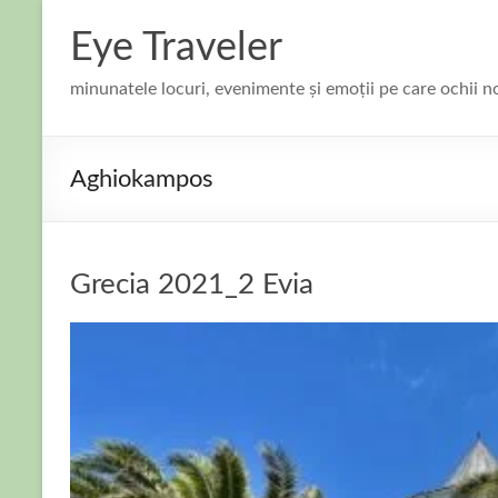
Skip
to
Eye Traveler
content
minunatele locuri, evenimente și emoții pe care ochii n
Aghiokampos
Grecia 2021_2 Evia