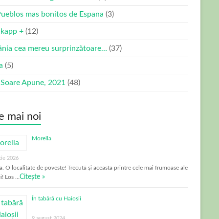
Pueblos mas bonitos de Espana
(3)
kapp +
(12)
nia cea mereu surprinzătoare…
(37)
ia
(5)
 Soare Apune, 2021
(48)
e mai noi
Morella
tie 2026
a. O localitate de poveste! Trecută și aceasta printre cele mai frumoase ale
Citește »
i! Los …
În tabără cu Haioșii
9 august 2024