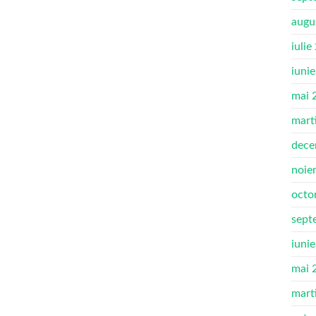
augu
iulie
iuni
mai 
mart
dece
noie
octo
sept
iuni
mai 
mart