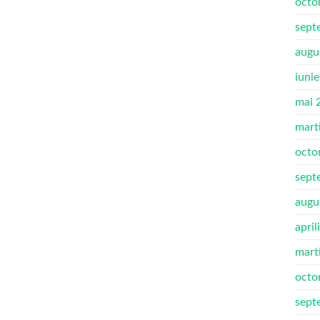
octo
sept
augu
iuni
mai 
mart
octo
sept
augu
april
mart
octo
sept