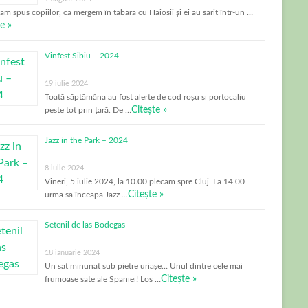
-am spus copiilor, că mergem în tabără cu Haioșii și ei au sărit într-un …
e »
Vinfest Sibiu – 2024
19 iulie 2024
Toată săptămâna au fost alerte de cod roșu și portocaliu
Citește »
peste tot prin țară. De …
Jazz in the Park – 2024
8 iulie 2024
Vineri, 5 iulie 2024, la 10.00 plecăm spre Cluj. La 14.00
Citește »
urma să înceapă Jazz …
Setenil de las Bodegas
18 ianuarie 2024
Un sat minunat sub pietre uriașe… Unul dintre cele mai
Citește »
frumoase sate ale Spaniei! Los …