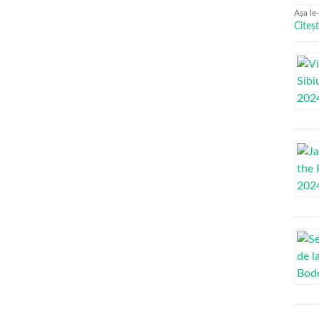
Așa le
Citeșt