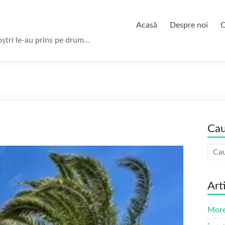
Acasă
Despre noi
C
oștri le-au prins pe drum…
Cau
Art
More