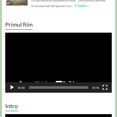
Un sat minunat sub pietre uriașe… Unul dintre cele mai
Citește »
frumoase sate ale Spaniei! Los …
Primul film
Player
video
00:00
00:45
Intro
Player