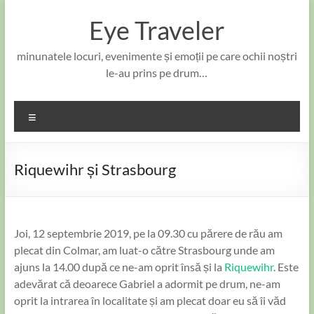
Skip
to
Eye Traveler
content
minunatele locuri, evenimente și emoții pe care ochii noștri
le-au prins pe drum…
Meniu
Riquewihr și Strasbourg
Joi, 12 septembrie 2019, pe la 09.30 cu părere de rău am
plecat din Colmar, am luat-o către Strasbourg unde am
ajuns la 14.00 după ce ne-am oprit însă și la
Riquewihr
. Este
adevărat că deoarece Gabriel a adormit pe drum, ne-am
oprit la intrarea în localitate și am plecat doar eu să îi văd