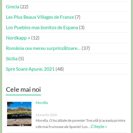
Grecia
(22)
Les Plus Beaux Villages de France
(7)
Los Pueblos mas bonitos de Espana
(3)
Nordkapp +
(12)
România cea mereu surprinzătoare…
(37)
Sicilia
(5)
Spre Soare Apune, 2021
(48)
Cele mai noi
Morella
14 martie 2026
Morella. O localitate de poveste! Trecută și aceasta printre
Citește »
cele mai frumoase ale Spaniei! Los …