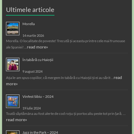
Ultimele articole
Morella
14 martie 2026
Morella. O localitate de poveste! Trecută și aceasta printre cele mai frumoase
read more»
ale Spaniei! …
În tabără cu Haioșii
9 august 2024
read
Așa le-am spus copiilor, că mergem în tabără cu Haioșii și ei au sărit …
more»
Vinfest Sibiu – 2024
19 iulie 2024
Toată săptămâna au fost alerte de cod roșu și portocaliu peste tot prin țară. …
read more»
Jazz in the Park – 2024