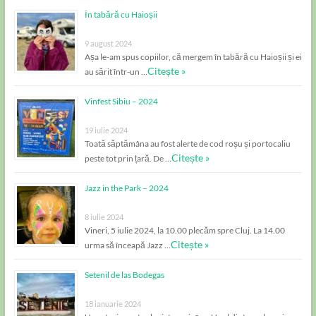
În tabără cu Haioșii
9 august 2024
Așa le-am spus copiilor, că mergem în tabără cu Haioșii și ei
Citește »
au sărit într-un …
Vinfest Sibiu – 2024
19 iulie 2024
Toată săptămâna au fost alerte de cod roșu și portocaliu
Citește »
peste tot prin țară. De …
Jazz in the Park – 2024
8 iulie 2024
Vineri, 5 iulie 2024, la 10.00 plecăm spre Cluj. La 14.00
Citește »
urma să înceapă Jazz …
Setenil de las Bodegas
18 ianuarie 2024