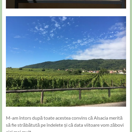
M-am întors după toate acestea convins că Alsacia merită
să fie străbătută pe îndelete și că data viitoare vom zăbovi
aici mai mult.