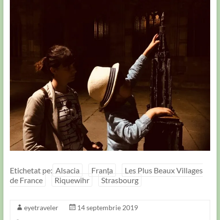
Etichetat pe:
Alsacia
Franța
Les Plus Beaux Villages
de France
Riquewihr
Strasbourg
eyetraveler
14 septembrie 2019