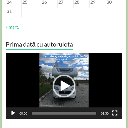
24
25
26
27
28
29
30
31
« mart.
Prima dată cu autorulota
Player
video
00:00
01:30