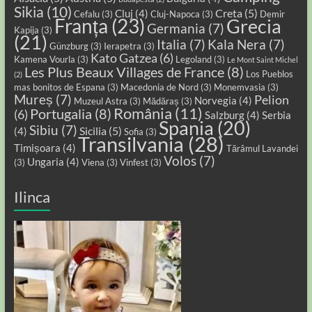
Sikia
(10)
Creta
(5)
Cluj
(4)
Cefalu
(3)
Cluj-Napoca
(3)
Demir
Franța
(23)
Grecia
Germania
(7)
Kapija
(3)
(21)
Italia
(7)
Kala Nera
(7)
Günzburg
(3)
Ierapetra
(3)
Kato Gatzea
(6)
Kamena Vourla
(3)
Legoland
(3)
Le Mont Saint Michel
Les Plus Beaux Villages de France
(8)
Los Pueblos
(2)
mas bonitos de Espana
(3)
Macedonia de Nord
(3)
Monemvasia
(3)
Mureș
(7)
Pelion
Norvegia
(4)
Muzeul Astra
(3)
Mădăraș
(3)
România
(11)
Portugalia
(8)
(6)
Salzburg
(4)
Serbia
Spania
(20)
Sibiu
(7)
Sicilia
(5)
(4)
Sofia
(3)
Transilvania
(28)
Timișoara
(4)
Tărâmul Lavandei
Volos
(7)
Ungaria
(4)
(3)
Viena
(3)
Vinfest
(3)
Ilinca