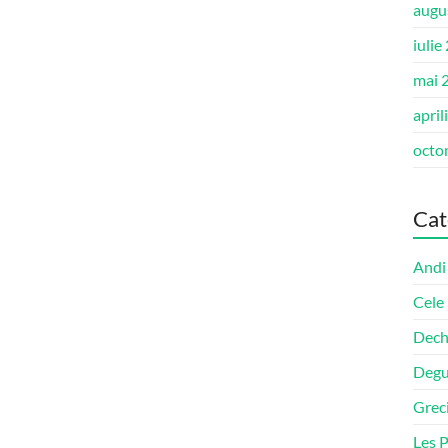
augu
iulie
mai 
april
octo
Cat
Andi
Cele
Dech
Degu
Grec
Les P