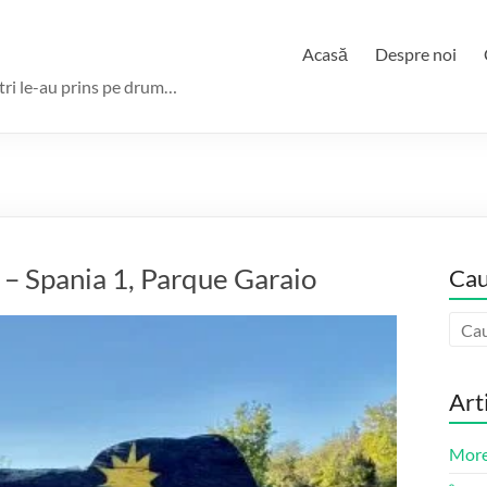
Acasă
Despre noi
ștri le-au prins pe drum…
– Spania 1, Parque Garaio
Cau
Art
More