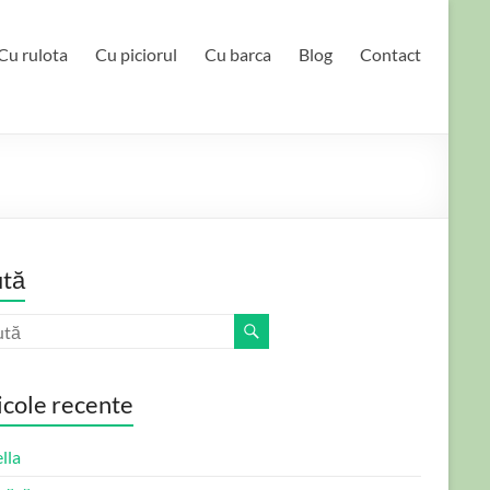
Cu rulota
Cu piciorul
Cu barca
Blog
Contact
tă
icole recente
lla