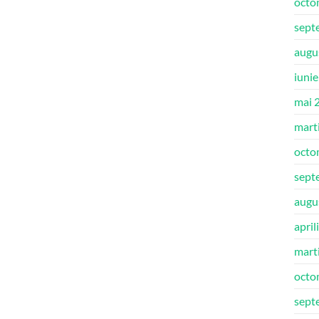
octo
sept
augu
iuni
mai 
mart
octo
sept
augu
april
mart
octo
sept