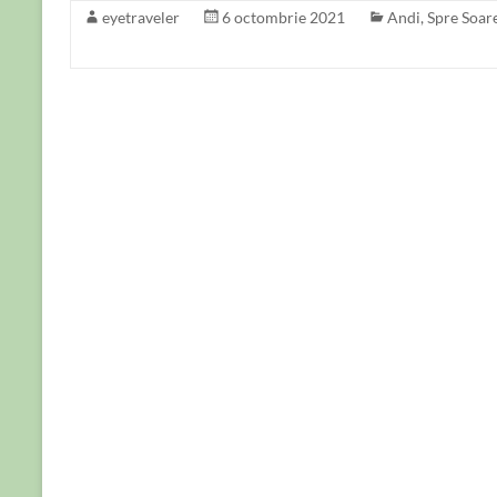
eyetraveler
6 octombrie 2021
Andi
,
Spre Soar