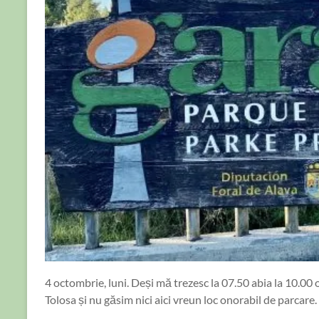
4 octombrie, luni. Deși mă trezesc la 07.50 abia la 10.00 
Tolosa și nu găsim nici aici vreun loc onorabil de parcare