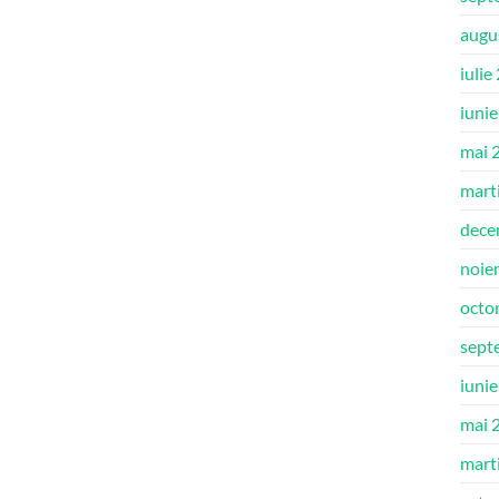
augu
iulie
iuni
mai 
mart
dece
noie
octo
sept
iuni
mai 
mart