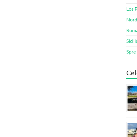
Los 
Nord
Româ
Sicili
Spre
Cel