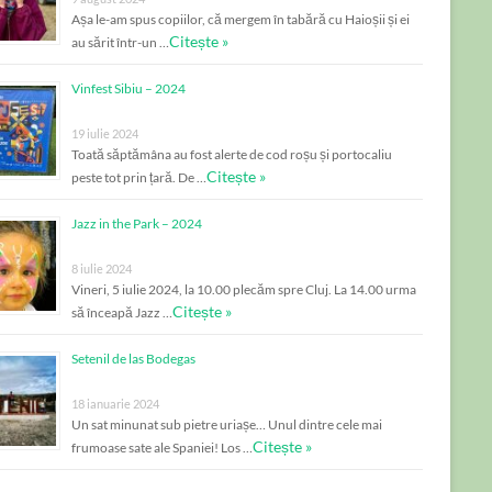
Așa le-am spus copiilor, că mergem în tabără cu Haioșii și ei
Citește »
au sărit într-un …
Vinfest Sibiu – 2024
19 iulie 2024
Toată săptămâna au fost alerte de cod roșu și portocaliu
Citește »
peste tot prin țară. De …
Jazz in the Park – 2024
8 iulie 2024
Vineri, 5 iulie 2024, la 10.00 plecăm spre Cluj. La 14.00 urma
Citește »
să înceapă Jazz …
Setenil de las Bodegas
18 ianuarie 2024
Un sat minunat sub pietre uriașe… Unul dintre cele mai
Citește »
frumoase sate ale Spaniei! Los …