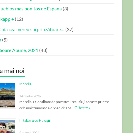
Pueblos mas bonitos de Espana
(3)
kapp +
(12)
nia cea mereu surprinzătoare…
(37)
a
(5)
 Soare Apune, 2021
(48)
e mai noi
Morella
14 martie 2026
Morella. O localitate de poveste! Trecută și aceasta printre
Citește »
cele mai frumoase ale Spaniei! Los …
În tabără cu Haioșii
9 august 2024