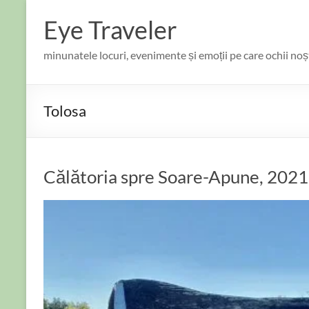
Skip
to
Eye Traveler
content
minunatele locuri, evenimente și emoții pe care ochii no
Tolosa
Călătoria spre Soare-Apune, 2021 