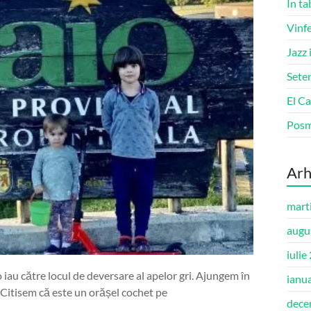
În ta
Vinfe
Jazz 
Seten
El Ca
Pos
Arh
mart
augu
iulie
o iau către locul de deversare al apelor gri. Ajungem în
ianu
. Citisem că este un orășel cochet pe
dece