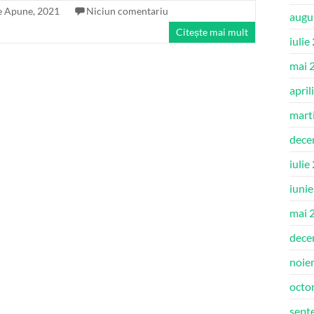
e Apune, 2021
Niciun comentariu
augu
Citește mai mult
iulie
mai 
april
mart
dece
iulie
iuni
mai 
dece
noie
octo
sept