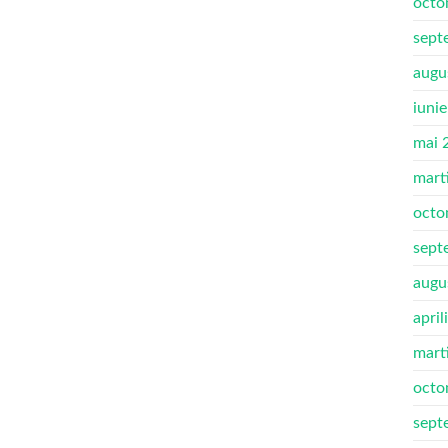
octo
sept
augu
iuni
mai 
mart
octo
sept
augu
april
mart
octo
sept