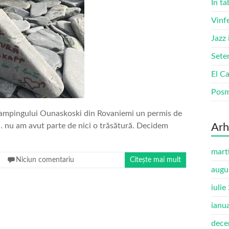
În ta
Vinf
Jazz
Sete
El Ca
Pos
 campingului Ounaskoski din Rovaniemi un permis de
ic… nu am avut parte de nici o trăsătură. Decidem
Arh
mart
Niciun comentariu
Citește mai mult
augu
iulie
ianu
dece