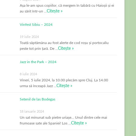
Așa le-am spus copiilor, că mergem în tabără cu Haioșii și ei
Citește »
au sărit într-un …
Vinfest Sibiu – 2024
19 iulie 2024
Toată săptămâna au fost alerte de cod roșu și portocaliu
Citește »
peste tot prin țară. De …
Jazz in the Park – 2024
8 iulie 2024
Vineri, 5 iulie 2024, la 10.00 plecăm spre Cluj. La 14.00
Citește »
urma să înceapă Jazz …
Setenil de las Bodegas
18 ianuarie 2024
Un sat minunat sub pietre uriașe… Unul dintre cele mai
Citește »
frumoase sate ale Spaniei! Los …