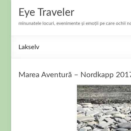
Skip
to
Eye Traveler
content
minunatele locuri, evenimente și emoții pe care ochii n
Lakselv
Marea Aventură – Nordkapp 2017