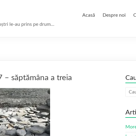
Acasă
Despre noi
C
oștri le-au prins pe drum…
 – săptămâna a treia
Cau
Art
More