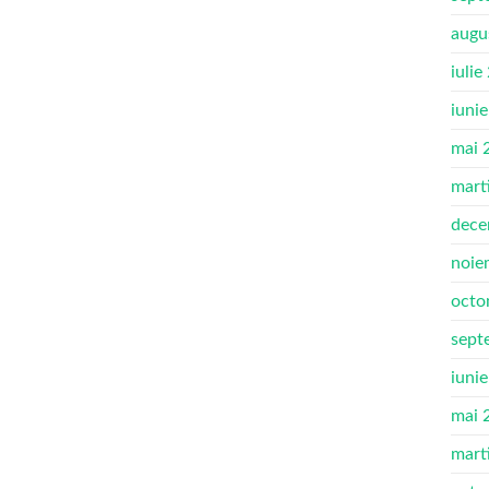
augu
iulie
iuni
mai 
mart
dece
noie
octo
sept
iuni
mai 
mart