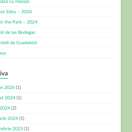
bără cu Haioșii
est Sibiu – 2024
 in the Park – 2024
nil de las Bodegas
stell de Guadalest
muș
iva
ie 2026
(1)
st 2024
(1)
 2024
(2)
arie 2024
(1)
mbrie 2023
(1)