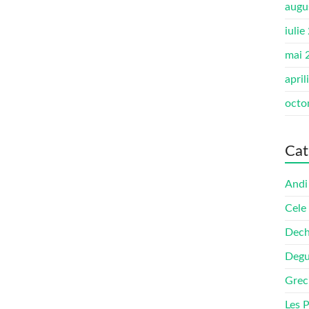
augu
iulie
mai 
april
octo
Cat
Andi
Cele
Dech
Degu
Grec
Les 