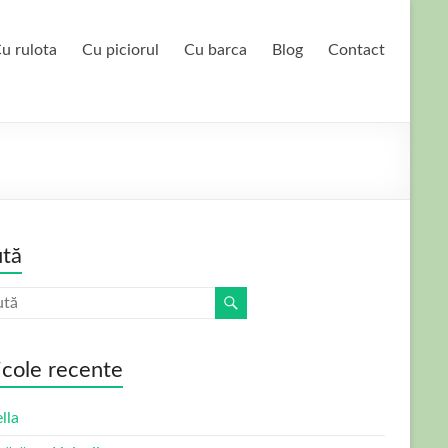
u rulota
Cu piciorul
Cu barca
Blog
Contact
tă
icole recente
lla