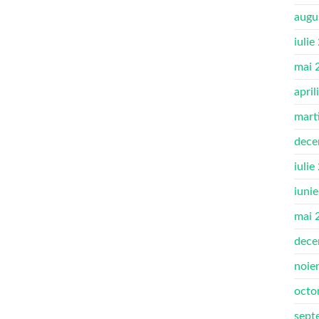
augu
iulie
mai 
april
mart
dece
iulie
iuni
mai 
dece
noie
octo
sept