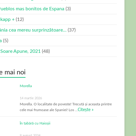
Pueblos mas bonitos de Espana
(3)
kapp +
(12)
nia cea mereu surprinzătoare…
(37)
ia
(5)
 Soare Apune, 2021
(48)
e mai noi
Morella
14 martie 2026
Morella. O localitate de poveste! Trecută și aceasta printre
Citește »
cele mai frumoase ale Spaniei! Los …
În tabără cu Haioșii
9 august 2024