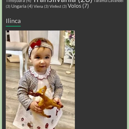
Timișoara
(4)
Tărâmul Lavandei
Volos
(7)
Ungaria
(4)
(3)
Viena
(3)
Vinfest
(3)
Ilinca