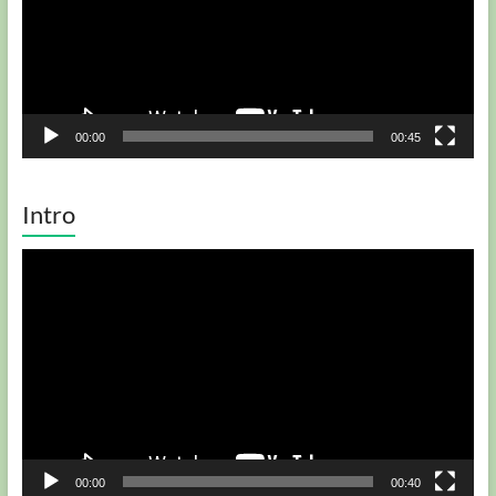
00:00
00:45
Intro
Player
video
00:00
00:40