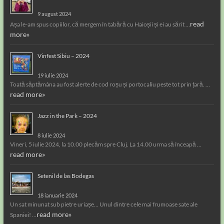
9 august 2024
read
Așa le-am spus copiilor, că mergem în tabără cu Haioșii și ei au sărit …
more»
Vinfest Sibiu – 2024
19 iulie 2024
Toată săptămâna au fost alerte de cod roșu și portocaliu peste tot prin țară. …
read more»
Jazz in the Park – 2024
8 iulie 2024
Vineri, 5 iulie 2024, la 10.00 plecăm spre Cluj. La 14.00 urma să înceapă …
read more»
Setenil de las Bodegas
18 ianuarie 2024
Un sat minunat sub pietre uriașe… Unul dintre cele mai frumoase sate ale
read more»
Spaniei! …