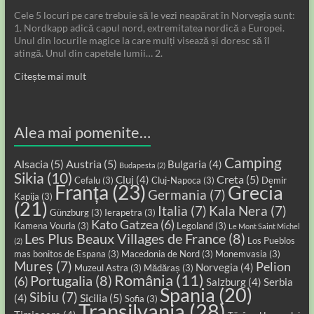
Cele 5 locuri pe care trebuie să le vezi neapărat în Norvegia sunt:
1. Nordkapp adică capul nord, extremitatea nordică a Europei.
Unul din locurile magice la care mulți visează și doresc să îl
atingă. Unul din capetele lumii… 2.
Citește mai mult
Alea mai pomenite…
Camping
Alsacia
(5)
Austria
(5)
Bulgaria
(4)
Budapesta
(2)
Sikia
(10)
Creta
(5)
Cluj
(4)
Cefalu
(3)
Cluj-Napoca
(3)
Demir
Franța
(23)
Grecia
Germania
(7)
Kapija
(3)
(21)
Italia
(7)
Kala Nera
(7)
Günzburg
(3)
Ierapetra
(3)
Kato Gatzea
(6)
Kamena Vourla
(3)
Legoland
(3)
Le Mont Saint Michel
Les Plus Beaux Villages de France
(8)
Los Pueblos
(2)
mas bonitos de Espana
(3)
Macedonia de Nord
(3)
Monemvasia
(3)
Mureș
(7)
Pelion
Norvegia
(4)
Muzeul Astra
(3)
Mădăraș
(3)
România
(11)
Portugalia
(8)
(6)
Salzburg
(4)
Serbia
Spania
(20)
Sibiu
(7)
Sicilia
(5)
(4)
Sofia
(3)
Transilvania
(28)