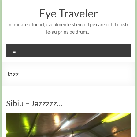
Skip
to
Eye Traveler
content
minunatele locuri, evenimente și emoții pe care ochii noștri
le-au prins pe drum…
Meniu
Jazz
Sibiu – Jazzzzz…