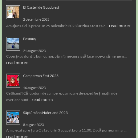
El Castell de Guadalest
2 decembrie 2023
read more»
Am ajuns aici la prânz, în 29 noiembrie 2023 iar ziua a fost cald …
Posmuș
21 august 2023
Copii și-au dorit la bunici, noi, părinții ne-am zis să facem ceva, să mergem …
read more»
Campervan Fest 2023
16 august 2023
Ce știam?! Că iubitorii de campere, camioane de expediție și mașini de
read more»
overland sunt …
Săptămâna Haferland 2023
8 august 2023
Am plecat spre Țara Ovăzului în 3 august la ora 11.00. Dacă porneam mai …
read more»