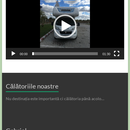
video
00:00
01:30
Călătoriile noastre
Nu destinația este importantă ci călătoria până acolo…