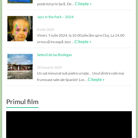
Citește »
peste tot prin țară. De …
Jazz in the Park – 2024
8 iulie 2024
Vineri, 5 iulie 2024, la 10.00 plecăm spre Cluj. La 14.00
Citește »
urma să înceapă Jazz …
Setenil de las Bodegas
18 ianuarie 2024
Un sat minunat sub pietre uriașe… Unul dintre cele mai
Citește »
frumoase sate ale Spaniei! Los …
Primul film
Player
video