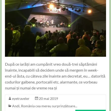
După ce iarăși am cumpănit vreo două-trei săptămâni
înainte, incapabili să decidem unde să mergem în week-
end-ul ăsta, cu câteva zile înainte am decretat, eu… datorită
codurilor galbene, portocalii etc. alarmante, ce vorbeau
numai și numai de vreme rea și
eyetraveler
20 mai 2019
Andi
,
România cea mereu surprinzătoare...