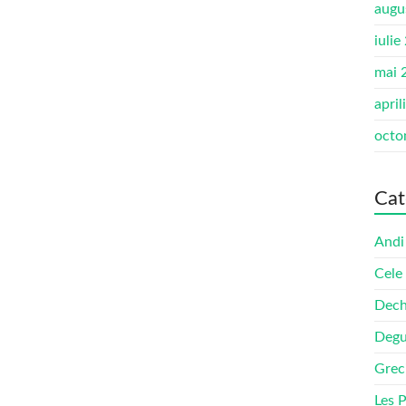
augu
iulie
mai 
april
octo
Cat
Andi
Cele
Dech
Degu
Grec
Les 