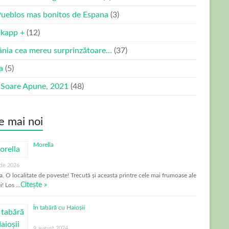
Pueblos mas bonitos de Espana
(3)
kapp +
(12)
nia cea mereu surprinzătoare…
(37)
ia
(5)
 Soare Apune, 2021
(48)
e mai noi
Morella
tie 2026
a. O localitate de poveste! Trecută și aceasta printre cele mai frumoase ale
Citește »
i! Los …
În tabără cu Haioșii
9 august 2024