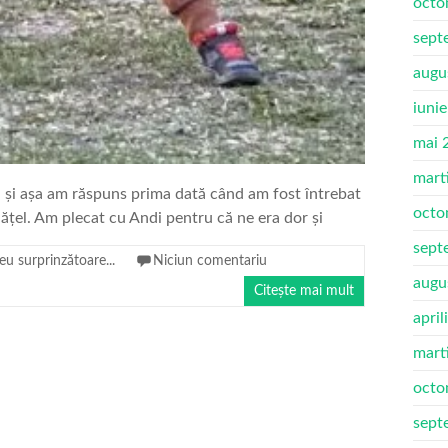
octo
sept
augu
iuni
mai 
mart
ui și așa am răspuns prima dată când am fost întrebat
octo
țel. Am plecat cu Andi pentru că ne era dor și
sept
u surprinzătoare...
Niciun comentariu
augu
Citește mai mult
april
mart
octo
sept