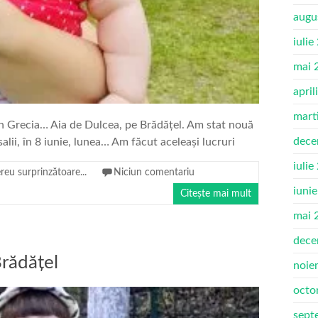
augu
iulie
mai 
april
mart
în Grecia… Aia de Dulcea, pe Brădățel. Am stat nouă
dece
alii, în 8 iunie, lunea… Am făcut aceleași lucruri
iulie
eu surprinzătoare...
Niciun comentariu
iuni
Citește mai mult
mai 
dece
Brădățel
noie
octo
sept