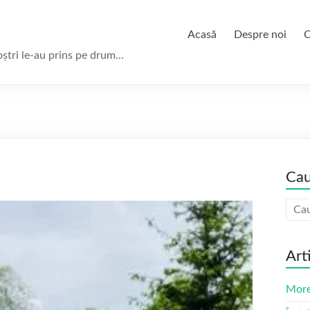
Acasă
Despre noi
C
oștri le-au prins pe drum…
Cau
Art
More