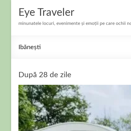
Skip
to
Eye Traveler
content
minunatele locuri, evenimente și emoții pe care ochii n
Ibănești
După 28 de zile