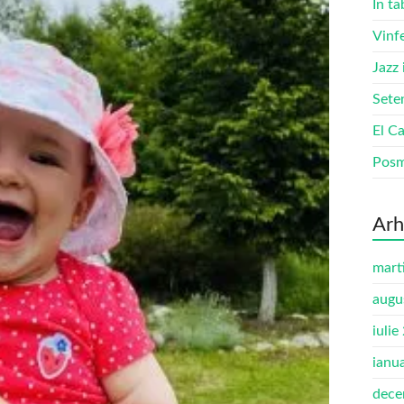
În ta
Vinf
Jazz
Sete
El Ca
Pos
Arh
mart
augu
iulie
ianu
dece