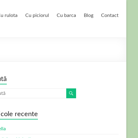
u rulota
Cu piciorul
Cu barca
Blog
Contact
tă
icole recente
lla