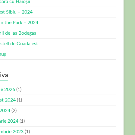
bără cu Haioșii
est Sibiu – 2024
 in the Park – 2024
nil de las Bodegas
stell de Guadalest
muș
iva
ie 2026
(1)
st 2024
(1)
 2024
(2)
arie 2024
(1)
mbrie 2023
(1)