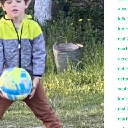
augu
iulie
iuni
mai 
mart
dece
noie
octo
sept
iuni
mai 
mart