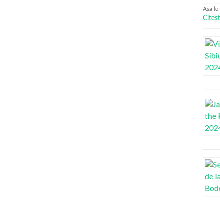
Așa le
Citeșt