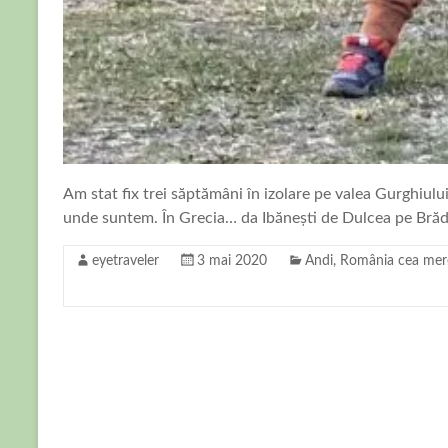
Am stat fix trei săptămâni în izolare pe valea Gurghiul
unde suntem. În Grecia… da Ibănești de Dulcea pe Brădă
eyetraveler
3 mai 2020
Andi
,
România cea mere