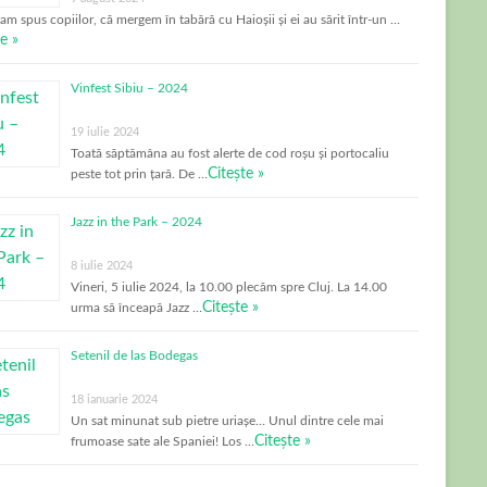
-am spus copiilor, că mergem în tabără cu Haioșii și ei au sărit într-un …
e »
Vinfest Sibiu – 2024
19 iulie 2024
Toată săptămâna au fost alerte de cod roșu și portocaliu
Citește »
peste tot prin țară. De …
Jazz in the Park – 2024
8 iulie 2024
Vineri, 5 iulie 2024, la 10.00 plecăm spre Cluj. La 14.00
Citește »
urma să înceapă Jazz …
Setenil de las Bodegas
18 ianuarie 2024
Un sat minunat sub pietre uriașe… Unul dintre cele mai
Citește »
frumoase sate ale Spaniei! Los …