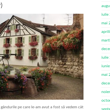
)
augu
iulie
mai 
april
mart
dece
iulie
iuni
mai 
dece
noie
octo
n gândurile pe care le-am avut a fost să vedem cât
sept