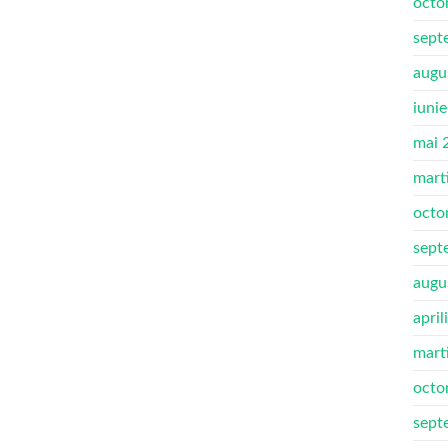
octo
sept
augu
iuni
mai 
mart
octo
sept
augu
april
mart
octo
sept