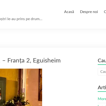
Acasă
Despre noi
C
oștri le-au prins pe drum…
 – Franța 2, Eguisheim
Cau
Art
More