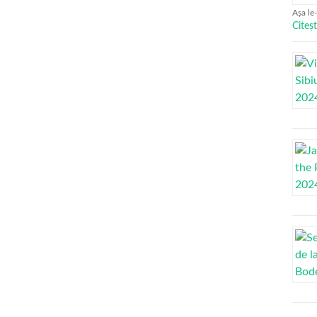
Așa le
Citeșt