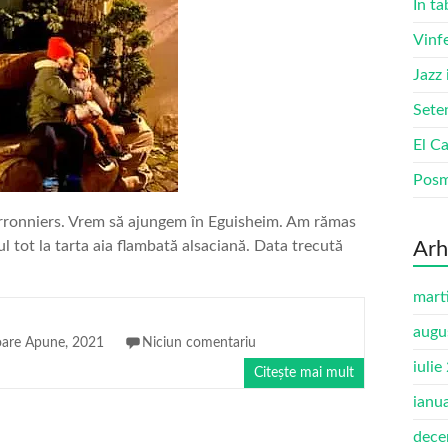
În ta
Vinf
Jazz
Sete
El Ca
Pos
arronniers. Vrem să ajungem în Eguisheim. Am rămas
l tot la tarta aia flambată alsaciană. Data trecută
Arh
mart
augu
oare Apune, 2021
Niciun comentariu
iulie
Citește mai mult
ianu
dece