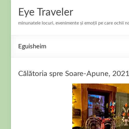
Skip
to
Eye Traveler
content
minunatele locuri, evenimente și emoții pe care ochii n
Eguisheim
Călătoria spre Soare-Apune, 2021