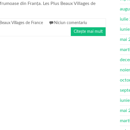
i frumoase din Franța. Les Plus Beaux Villages de
augu
iulie
 Beaux Villages de France
Niciun comentariu
iuni
Citește mai mult
mai 
mart
dece
noie
octo
sept
iuni
mai 
mart