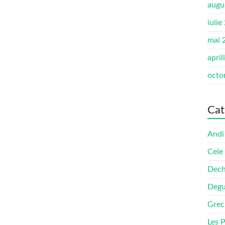
augu
iulie
mai 
april
octo
Cat
Andi
Cele
Dech
Degu
Grec
Les 