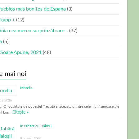
Pueblos mas bonitos de Espana
(3)
kapp +
(12)
nia cea mereu surprinzătoare…
(37)
ia
(5)
 Soare Apune, 2021
(48)
e mai noi
Morella
tie 2026
a. O localitate de poveste! Trecută și aceasta printre cele mai frumoase ale
Citește »
i! Los …
În tabără cu Haioșii
9 august 2024