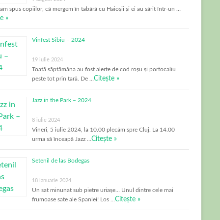
-am spus copiilor, că mergem în tabără cu Haioșii și ei au sărit într-un …
e »
Vinfest Sibiu – 2024
19 iulie 2024
Toată săptămâna au fost alerte de cod roșu și portocaliu
Citește »
peste tot prin țară. De …
Jazz in the Park – 2024
8 iulie 2024
Vineri, 5 iulie 2024, la 10.00 plecăm spre Cluj. La 14.00
Citește »
urma să înceapă Jazz …
Setenil de las Bodegas
18 ianuarie 2024
Un sat minunat sub pietre uriașe… Unul dintre cele mai
Citește »
frumoase sate ale Spaniei! Los …