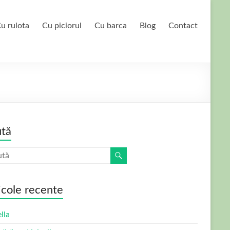
u rulota
Cu piciorul
Cu barca
Blog
Contact
tă
icole recente
lla