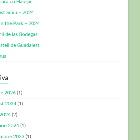
bără cu Haioșii
est Sibiu – 2024
 in the Park – 2024
nil de las Bodegas
stell de Guadalest
muș
iva
ie 2026
(1)
st 2024
(1)
 2024
(2)
arie 2024
(1)
mbrie 2023
(1)