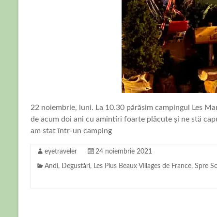
22 noiembrie, luni. La 10.30 părăsim campingul Les M
de acum doi ani cu amintiri foarte plăcute și ne stă capu
am stat într-un camping
eyetraveler
24 noiembrie 2021
Andi
,
Degustări
,
Les Plus Beaux Villages de France
,
Spre S