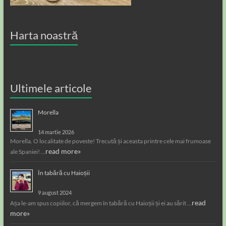
Harta noastră
Ultimele articole
Morella
14 martie 2026
Morella. O localitate de poveste! Trecută și aceasta printre cele mai frumoase
read more»
ale Spaniei! …
În tabără cu Haioșii
9 august 2024
read
Așa le-am spus copiilor, că mergem în tabără cu Haioșii și ei au sărit …
more»