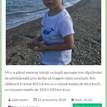
Mi s-a părut necesar totuși ca după aproape trei săptămâni
de plimbăreală prin Sicilia să tragem niște concluzii: Am
călătorit în total 4015,8 km cu o viteză medie de 46,4 km/h,
un consum mediu de 10,8 l/100 km și un
eyetraveler
21 octombrie 2018
Andi
,
Sicilia
Niciun comentariu
Citește mai mult