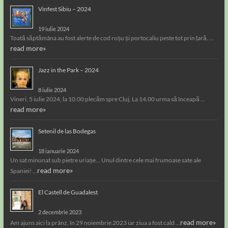
Vinfest Sibiu – 2024
19 iulie 2024
Toată săptămâna au fost alerte de cod roșu și portocaliu peste tot prin țară. …
read more»
Jazz in the Park – 2024
8 iulie 2024
Vineri, 5 iulie 2024, la 10.00 plecăm spre Cluj. La 14.00 urma să înceapă …
read more»
Setenil de las Bodegas
18 ianuarie 2024
Un sat minunat sub pietre uriașe… Unul dintre cele mai frumoase sate ale
read more»
Spaniei! …
El Castell de Guadalest
2 decembrie 2023
read more»
Am ajuns aici la prânz, în 29 noiembrie 2023 iar ziua a fost cald …