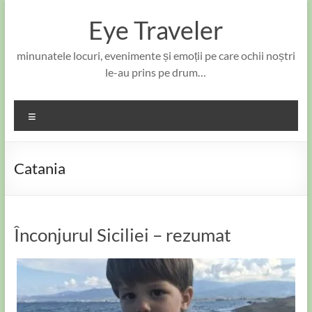
Skip
to
Eye Traveler
content
minunatele locuri, evenimente și emoții pe care ochii noștri
le-au prins pe drum…
Meniu
Catania
Înconjurul Siciliei – rezumat