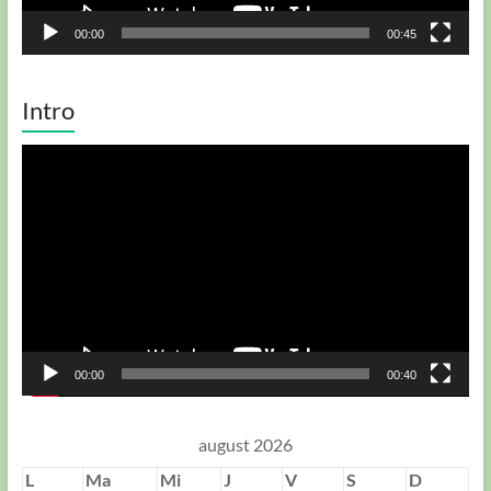
00:00
00:45
Intro
Player
video
00:00
00:40
august 2026
L
Ma
Mi
J
V
S
D