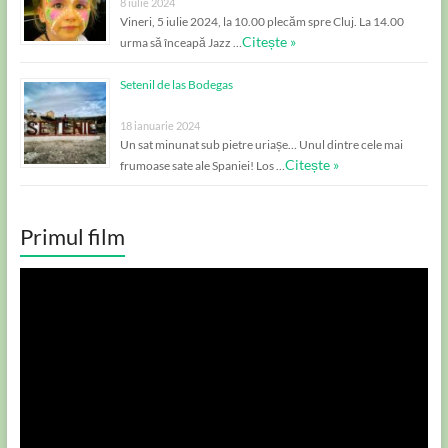
8 iulie 2024
Vineri, 5 iulie 2024, la 10.00 plecăm spre Cluj. La 14.00
Citește »
urma să înceapă Jazz …
Setenil de las Bodegas
18 ianuarie 2024
Un sat minunat sub pietre uriașe… Unul dintre cele mai
Citește »
frumoase sate ale Spaniei! Los …
Primul film
Player
video