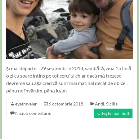
și mai departe: 29 septembrie 2018, sâmbătă, ziua 15 Încă
o zi cu soare întins pe tot ceru’ și chiar dacă mă trezesc
devreme sau așa cred că sunt mai matinal decât de obicei,
până ne învârtim, până luăm
eyetraveler
6 octombrie 2018
Andi
,
Sicilia
Niciun comentariu
Citește mai mult