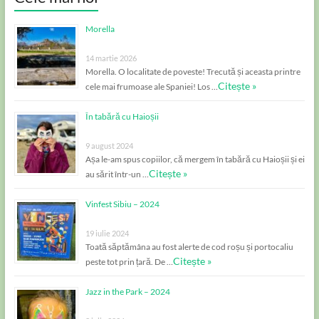
Morella
14 martie 2026
Morella. O localitate de poveste! Trecută și aceasta printre
Citește »
cele mai frumoase ale Spaniei! Los …
În tabără cu Haioșii
9 august 2024
Așa le-am spus copiilor, că mergem în tabără cu Haioșii și ei
Citește »
au sărit într-un …
Vinfest Sibiu – 2024
19 iulie 2024
Toată săptămâna au fost alerte de cod roșu și portocaliu
Citește »
peste tot prin țară. De …
Jazz in the Park – 2024