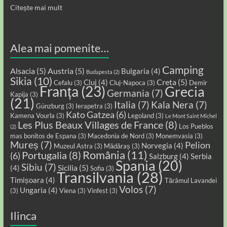
Citește mai mult
Alea mai pomenite…
Camping
Alsacia
(5)
Austria
(5)
Bulgaria
(4)
Budapesta
(2)
Sikia
(10)
Creta
(5)
Cluj
(4)
Cefalu
(3)
Cluj-Napoca
(3)
Demir
Franța
(23)
Grecia
Germania
(7)
Kapija
(3)
(21)
Italia
(7)
Kala Nera
(7)
Günzburg
(3)
Ierapetra
(3)
Kato Gatzea
(6)
Kamena Vourla
(3)
Legoland
(3)
Le Mont Saint Michel
Les Plus Beaux Villages de France
(8)
Los Pueblos
(2)
mas bonitos de Espana
(3)
Macedonia de Nord
(3)
Monemvasia
(3)
Mureș
(7)
Pelion
Norvegia
(4)
Muzeul Astra
(3)
Mădăraș
(3)
România
(11)
Portugalia
(8)
(6)
Salzburg
(4)
Serbia
Spania
(20)
Sibiu
(7)
Sicilia
(5)
(4)
Sofia
(3)
Transilvania
(28)
Timișoara
(4)
Tărâmul Lavandei
Volos
(7)
Ungaria
(4)
(3)
Viena
(3)
Vinfest
(3)
Ilinca