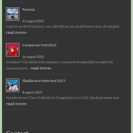
Posmuș
21 august 2023
Copii și-au dorit la bunici, noi, părinții ne-am zis să facem ceva, să mergem …
read more»
Campervan Fest 2023
16 august 2023
Ce știam?! Că iubitorii de campere, camioane de expediție și mașini de
read more»
overland sunt …
Săptămâna Haferland 2023
8 august 2023
Am plecat spre Țara Ovăzului în 3 august la ora 11.00. Dacă porneam mai …
read more»