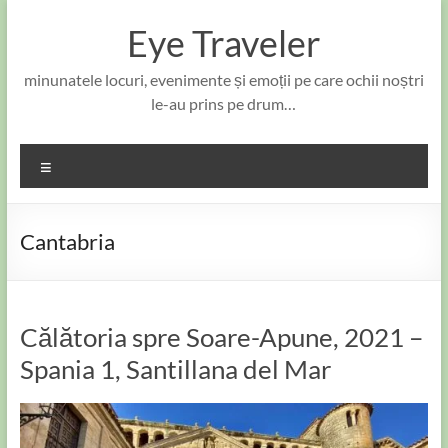
Skip
to
Eye Traveler
content
minunatele locuri, evenimente și emoții pe care ochii noștri
le-au prins pe drum…
Meniu
Cantabria
Călătoria spre Soare-Apune, 2021 –
Spania 1, Santillana del Mar