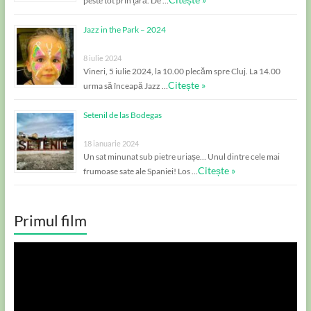
peste tot prin țară. De …
Jazz in the Park – 2024
8 iulie 2024
Vineri, 5 iulie 2024, la 10.00 plecăm spre Cluj. La 14.00
Citește »
urma să înceapă Jazz …
Setenil de las Bodegas
18 ianuarie 2024
Un sat minunat sub pietre uriașe… Unul dintre cele mai
Citește »
frumoase sate ale Spaniei! Los …
Primul film
Player
video