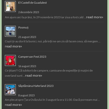
El Castell de Guadalest
2 decembrie 2023
read more»
Am ajuns aici la prânz, în 29 noiembrie 2023 iar ziua a fost cald …
Posmuș
21 august 2023
Copii și-au dorit la bunici, noi, părinții ne-am zis să facem ceva, să mergem …
read more»
Campervan Fest 2023
16 august 2023
Ce știam?! Că iubitorii de campere, camioane de expediție și mașini de
read more»
overland sunt …
Săptămâna Haferland 2023
8 august 2023
Am plecat spre Țara Ovăzului în 3 august la ora 11.00. Dacă porneam mai …
read more»