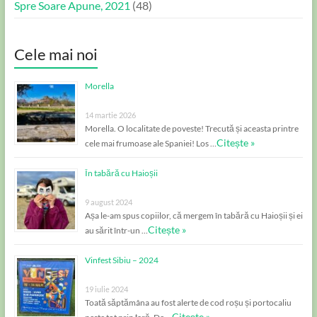
Spre Soare Apune, 2021
(48)
Cele mai noi
Morella
14 martie 2026
Morella. O localitate de poveste! Trecută și aceasta printre
Citește »
cele mai frumoase ale Spaniei! Los …
În tabără cu Haioșii
9 august 2024
Așa le-am spus copiilor, că mergem în tabără cu Haioșii și ei
Citește »
au sărit într-un …
Vinfest Sibiu – 2024
19 iulie 2024
Toată săptămâna au fost alerte de cod roșu și portocaliu
Citește »