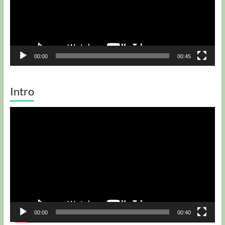
00:00
00:45
Intro
Player
video
00:00
00:40