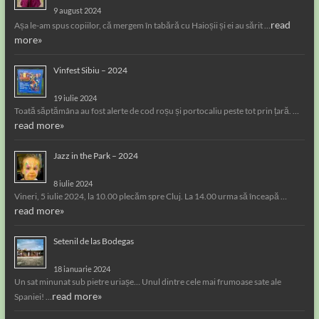
9 august 2024
read
Așa le-am spus copiilor, că mergem în tabără cu Haioșii și ei au sărit …
more»
Vinfest Sibiu – 2024
19 iulie 2024
Toată săptămâna au fost alerte de cod roșu și portocaliu peste tot prin țară. …
read more»
Jazz in the Park – 2024
8 iulie 2024
Vineri, 5 iulie 2024, la 10.00 plecăm spre Cluj. La 14.00 urma să înceapă …
read more»
Setenil de las Bodegas
18 ianuarie 2024
Un sat minunat sub pietre uriașe… Unul dintre cele mai frumoase sate ale
read more»
Spaniei! …