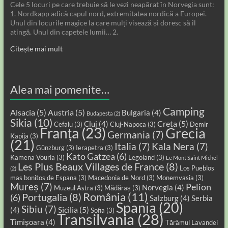
Cele 5 locuri pe care trebuie să le vezi neapărat în Norvegia sunt:
1. Nordkapp adică capul nord, extremitatea nordică a Europei.
Unul din locurile magice la care mulți visează și doresc să îl
atingă. Unul din capetele lumii… 2.
Citește mai mult
Alea mai pomenite…
Camping
Alsacia
(5)
Austria
(5)
Bulgaria
(4)
Budapesta
(2)
Sikia
(10)
Creta
(5)
Cluj
(4)
Cefalu
(3)
Cluj-Napoca
(3)
Demir
Franța
(23)
Grecia
Germania
(7)
Kapija
(3)
(21)
Italia
(7)
Kala Nera
(7)
Günzburg
(3)
Ierapetra
(3)
Kato Gatzea
(6)
Kamena Vourla
(3)
Legoland
(3)
Le Mont Saint Michel
Les Plus Beaux Villages de France
(8)
Los Pueblos
(2)
mas bonitos de Espana
(3)
Macedonia de Nord
(3)
Monemvasia
(3)
Mureș
(7)
Pelion
Norvegia
(4)
Muzeul Astra
(3)
Mădăraș
(3)
România
(11)
Portugalia
(8)
(6)
Salzburg
(4)
Serbia
Spania
(20)
Sibiu
(7)
Sicilia
(5)
(4)
Sofia
(3)
Transilvania
(28)
Timișoara
(4)
Tărâmul Lavandei