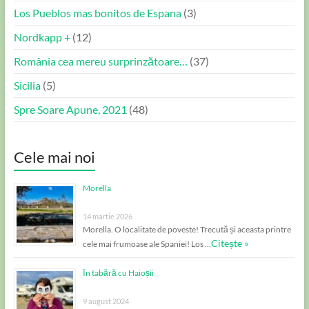
Los Pueblos mas bonitos de Espana
(3)
Nordkapp +
(12)
România cea mereu surprinzătoare…
(37)
Sicilia
(5)
Spre Soare Apune, 2021
(48)
Cele mai noi
Morella
14 martie 2026
Morella. O localitate de poveste! Trecută și aceasta printre
Citește »
cele mai frumoase ale Spaniei! Los …
În tabără cu Haioșii
9 august 2024