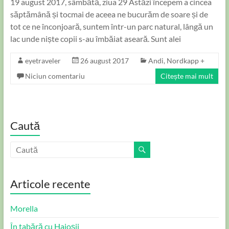
19 august 2017, sâmbătă, ziua 29 Astăzi începem a cincea
săptămână și tocmai de aceea ne bucurăm de soare și de
tot ce ne înconjoară, suntem într-un parc natural, lângă un
lac unde niște copii s-au îmbăiat aseară. Sunt alei
eyetraveler
26 august 2017
Andi
,
Nordkapp +
Niciun comentariu
Citește mai mult
Caută
Articole recente
Morella
În tabără cu Haioșii