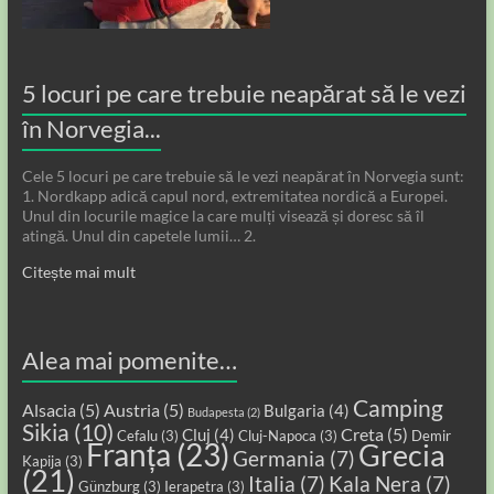
5 locuri pe care trebuie neapărat să le vezi
în Norvegia...
Cele 5 locuri pe care trebuie să le vezi neapărat în Norvegia sunt:
1. Nordkapp adică capul nord, extremitatea nordică a Europei.
Unul din locurile magice la care mulți visează și doresc să îl
atingă. Unul din capetele lumii… 2.
Citește mai mult
Alea mai pomenite…
Camping
Alsacia
(5)
Austria
(5)
Bulgaria
(4)
Budapesta
(2)
Sikia
(10)
Creta
(5)
Cluj
(4)
Cefalu
(3)
Cluj-Napoca
(3)
Demir
Franța
(23)
Grecia
Germania
(7)
Kapija
(3)
(21)
Italia
(7)
Kala Nera
(7)
Günzburg
(3)
Ierapetra
(3)