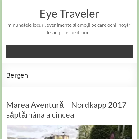
Skip
to
Eye Traveler
content
minunatele locuri, evenimente și emoții pe care ochii noștri
le-au prins pe drum…
Meniu
Bergen
Marea Aventură – Nordkapp 2017 –
săptămâna a cincea