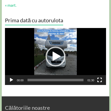
« mart.
Prima dată cu autorulota
Player
video
00:00
01:30
Călătoriile noastre