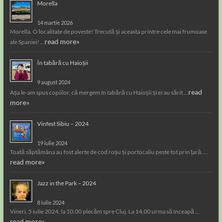
Morella
14 martie 2026
Morella. O localitate de poveste! Trecută și aceasta printre cele mai frumoase
read more»
ale Spaniei! …
În tabără cu Haioșii
9 august 2024
read
Așa le-am spus copiilor, că mergem în tabără cu Haioșii și ei au sărit …
more»
Vinfest Sibiu – 2024
19 iulie 2024
Toată săptămâna au fost alerte de cod roșu și portocaliu peste tot prin țară. …
read more»
Jazz in the Park – 2024
8 iulie 2024
Vineri, 5 iulie 2024, la 10.00 plecăm spre Cluj. La 14.00 urma să înceapă …
read more»