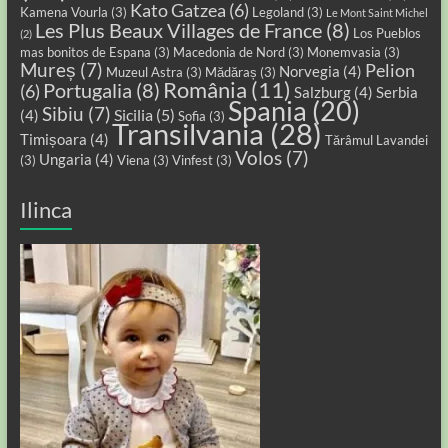
Kato Gatzea
(6)
Kamena Vourla
(3)
Legoland
(3)
Le Mont Saint Michel
Les Plus Beaux Villages de France
(8)
Los Pueblos
(2)
mas bonitos de Espana
(3)
Macedonia de Nord
(3)
Monemvasia
(3)
Mureș
(7)
Pelion
Norvegia
(4)
Muzeul Astra
(3)
Mădăraș
(3)
România
(11)
Portugalia
(8)
(6)
Salzburg
(4)
Serbia
Spania
(20)
Sibiu
(7)
Sicilia
(5)
(4)
Sofia
(3)
Transilvania
(28)
Timișoara
(4)
Tărâmul Lavandei
Volos
(7)
Ungaria
(4)
(3)
Viena
(3)
Vinfest
(3)
Ilinca