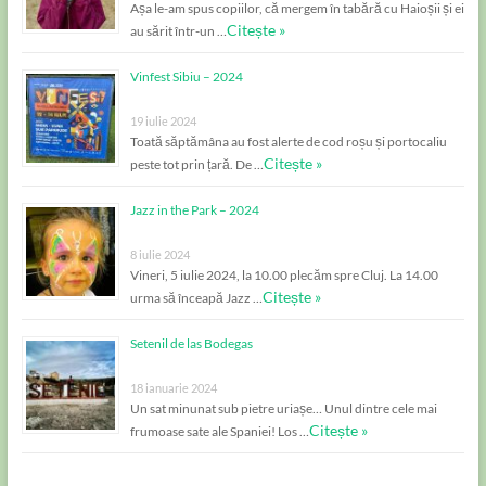
Așa le-am spus copiilor, că mergem în tabără cu Haioșii și ei
Citește »
au sărit într-un …
Vinfest Sibiu – 2024
19 iulie 2024
Toată săptămâna au fost alerte de cod roșu și portocaliu
Citește »
peste tot prin țară. De …
Jazz in the Park – 2024
8 iulie 2024
Vineri, 5 iulie 2024, la 10.00 plecăm spre Cluj. La 14.00
Citește »
urma să înceapă Jazz …
Setenil de las Bodegas
18 ianuarie 2024
Un sat minunat sub pietre uriașe… Unul dintre cele mai
Citește »
frumoase sate ale Spaniei! Los …