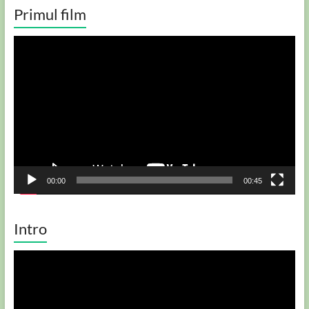
Primul film
Player
video
00:00
00:45
Intro
Player
video