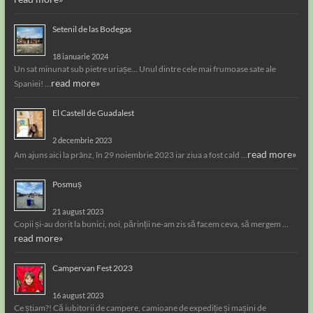
Setenil de las Bodegas
18 ianuarie 2024
Un sat minunat sub pietre uriașe… Unul dintre cele mai frumoase sate ale
read more»
Spaniei! …
El Castell de Guadalest
2 decembrie 2023
read more»
Am ajuns aici la prânz, în 29 noiembrie 2023 iar ziua a fost cald …
Posmuș
21 august 2023
Copii și-au dorit la bunici, noi, părinții ne-am zis să facem ceva, să mergem …
read more»
Campervan Fest 2023
16 august 2023
Ce știam?! Că iubitorii de campere, camioane de expediție și mașini de