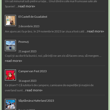
Un sat minunat sub pietre uriașe… Unul dintre cele mai frumoase sate ale
read more»
Spaniei! …
El Castell de Guadalest
2 decembrie 2023
read more»
Am ajuns aici la prânz, în 29 noiembrie 2023 iar ziua a fost cald …
Posmuș
21 august 2023
Copii și-au dorit la bunici, noi, părinții ne-am zis să facem ceva, să mergem …
read more»
Campervan Fest 2023
16 august 2023
Ce știam?! Că iubitorii de campere, camioane de expediție și mașini de
read more»
overland sunt …
Săptămâna Haferland 2023