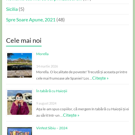
Sicilia
(5)
Spre Soare Apune, 2021
(48)
Cele mai noi
Morella
14 martie 2026
Morella. O localitate de poveste! Trecută și aceasta printre
Citește »
cele mai frumoase ale Spaniei! Los …
În tabără cu Haioșii
9 august 2024
Așa le-am spus copiilor, că mergem în tabără cu Haioșii și ei
Citește »
au sărit într-un …
Vinfest Sibiu – 2024