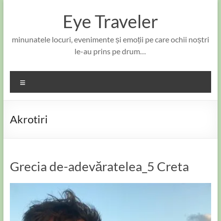
Skip
to
Eye Traveler
content
minunatele locuri, evenimente și emoții pe care ochii noștri
le-au prins pe drum…
Meniu
Akrotiri
Grecia de-adevăratelea_5 Creta