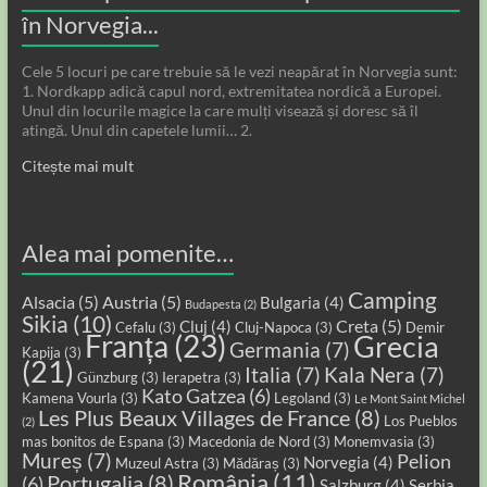
în Norvegia...
Cele 5 locuri pe care trebuie să le vezi neapărat în Norvegia sunt:
1. Nordkapp adică capul nord, extremitatea nordică a Europei.
Unul din locurile magice la care mulți visează și doresc să îl
atingă. Unul din capetele lumii… 2.
Citește mai mult
Alea mai pomenite…
Camping
Alsacia
(5)
Austria
(5)
Bulgaria
(4)
Budapesta
(2)
Sikia
(10)
Creta
(5)
Cluj
(4)
Cefalu
(3)
Cluj-Napoca
(3)
Demir
Franța
(23)
Grecia
Germania
(7)
Kapija
(3)
(21)
Italia
(7)
Kala Nera
(7)
Günzburg
(3)
Ierapetra
(3)
Kato Gatzea
(6)
Kamena Vourla
(3)
Legoland
(3)
Le Mont Saint Michel
Les Plus Beaux Villages de France
(8)
Los Pueblos
(2)
mas bonitos de Espana
(3)
Macedonia de Nord
(3)
Monemvasia
(3)
Mureș
(7)
Pelion
Norvegia
(4)
Muzeul Astra
(3)
Mădăraș
(3)
România
(11)
Portugalia
(8)
(6)
Salzburg
(4)
Serbia