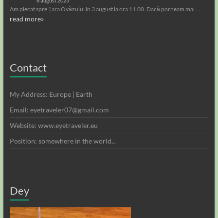
8 august 2023
Am plecat spre Țara Ovăzului în 3 august la ora 11.00. Dacă porneam mai …
read more»
Contact
My Address: Europe | Earth
Email: eyetraveler07@gmail.com
Website: www.eyetraveler.eu
Position: somewhere in the world...
Dey