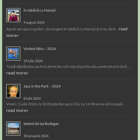
În tabără cu Haioșii
9 august 2024
read
Așa le-am spus copiilor, că mergem în tabără cu Haioșii și ei au sărit …
more»
Vinfest Sibiu – 2024
19 iulie 2024
Toată săptămâna au fost alerte de cod roșu și portocaliu peste tot prin țară. …
read more»
Jazz in the Park – 2024
8 iulie 2024
Vineri, 5 iulie 2024, la 10.00 plecăm spre Cluj. La 14.00 urma să înceapă …
read more»
Setenil de las Bodegas
18 ianuarie 2024