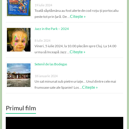
19 iulie 2024
Toată săptămâna au fost alerte de cod roșu și portocaliu
Citește »
peste tot prin țară. De …
Jazz in the Park – 2024
8 iulie 2024
Vineri, 5 iulie 2024, la 10.00 plecăm spre Cluj. La 14.00
Citește »
urma să înceapă Jazz …
Setenil de las Bodegas
18 ianuarie 2024
Un sat minunat sub pietre uriașe… Unul dintre cele mai
Citește »
frumoase sate ale Spaniei! Los …
Primul film
Player
video