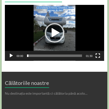
Player
video
00:00
01:30
Călătoriile noastre
Nu destinația este importantă ci călătoria până acolo…