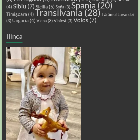
Spania
(20)
Sibiu
(7)
Sicilia
(5)
(4)
Sofia
(3)
Transilvania
(28)
Timișoara
(4)
Tărâmul Lavandei
Volos
(7)
Ungaria
(4)
(3)
Viena
(3)
Vinfest
(3)
Ilinca