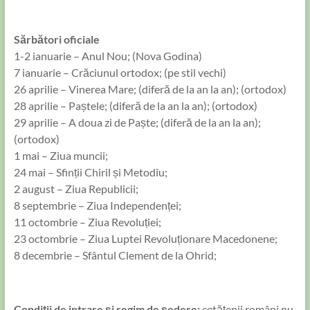
Sărbători oficiale
1-2 ianuarie – Anul Nou; (Nova Godina)
7 ianuarie – Crăciunul ortodox; (pe stil vechi)
26 aprilie – Vinerea Mare; (diferă de la an la an); (ortodox)
28 aprilie – Paștele; (diferă de la an la an); (ortodox)
29 aprilie – A doua zi de Paște; (diferă de la an la an);
(ortodox)
1 mai – Ziua muncii;
24 mai – Sfinții Chiril și Metodiu;
2 august – Ziua Republicii;
8 septembrie – Ziua Independenței;
11 octombrie – Ziua Revoluției;
23 octombrie – Ziua Luptei Revoluționare Macedonene;
8 decembrie – Sfântul Clement de la Ohrid;
Condiții de intrare și regim de ședere:
cetăţenii români nu