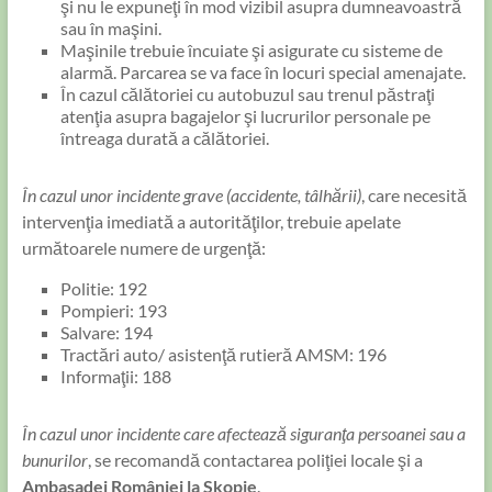
şi nu le expuneţi în mod vizibil asupra dumneavoastră
sau în maşini.
Maşinile trebuie încuiate şi asigurate cu sisteme de
alarmă. Parcarea se va face în locuri special amenajate.
În cazul călătoriei cu autobuzul sau trenul păstraţi
atenţia asupra bagajelor şi lucrurilor personale pe
întreaga durată a călătoriei.
În cazul unor incidente grave (accidente, tâlhării)
, care necesită
intervenţia imediată a autorităţilor, trebuie apelate
următoarele numere de urgenţă:
Politie: 192
Pompieri: 193
Salvare: 194
Tractări auto/ asistenţă rutieră AMSM: 196
Informaţii: 188
În cazul unor incidente care afectează siguranţa persoanei sau a
bunurilor
, se recomandă contactarea poliţiei locale şi a
Ambasadei României la Skopje
.