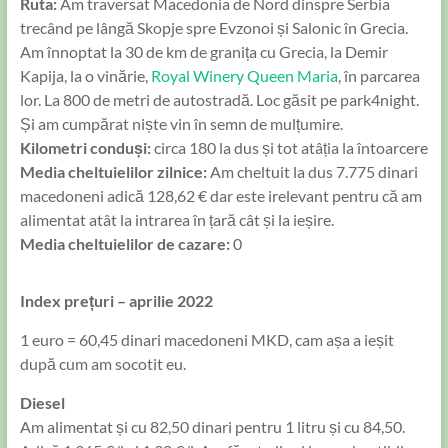
Ruta:
Am traversat Macedonia de Nord dinspre Serbia
trecând pe lângă Skopje spre Evzonoi și Salonic în Grecia.
Am înnoptat la 30 de km de granița cu Grecia, la Demir
Kapija, la o vinărie,
Royal Winery Queen Maria
, în parcarea
lor. La 800 de metri de autostradă. Loc găsit pe park4night.
Și am cumpărat niște vin în semn de mulțumire.
Kilometri conduși:
circa 180 la dus și tot atâția la întoarcere
Media cheltuielilor zilnice:
Am cheltuit la dus 7.775 dinari
macedoneni adică 128,62 € dar este irelevant pentru că am
alimentat atât la intrarea în țară cât și la ieșire.
Media cheltuielilor de cazare:
0
Index prețuri – aprilie 2022
1 euro = 60,45 dinari macedoneni MKD, cam așa a ieșit
după cum am socotit eu.
Diesel
Am alimentat și cu 82,50 dinari pentru 1 litru și cu 84,50.