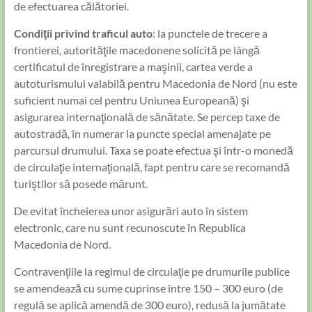
de efectuarea călătoriei.
Condiţii privind traficul auto
: la punctele de trecere a
frontierei, autorităţile macedonene solicită pe lângă
certificatul de înregistrare a maşinii, cartea verde a
autoturismului valabilă pentru Macedonia de Nord (nu este
suficient numai cel pentru Uniunea Europeană) şi
asigurarea internaţională de sănătate. Se percep taxe de
autostradă, în numerar la puncte special amenajate pe
parcursul drumului. Taxa se poate efectua şi într-o monedă
de circulaţie internaţională, fapt pentru care se recomandă
turiştilor să posede mărunt.
De evitat încheierea unor asigurări auto în sistem
electronic, care nu sunt recunoscute în Republica
Macedonia de Nord.
Contravenţiile la regimul de circulaţie pe drumurile publice
se amendează cu sume cuprinse între 150 – 300 euro (de
regulă se aplică amendă de 300 euro), redusă la jumătate