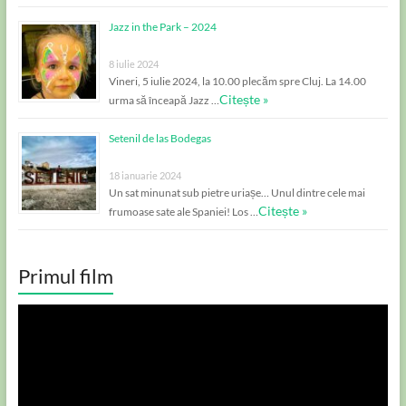
Jazz in the Park – 2024
8 iulie 2024
Vineri, 5 iulie 2024, la 10.00 plecăm spre Cluj. La 14.00
Citește »
urma să înceapă Jazz …
Setenil de las Bodegas
18 ianuarie 2024
Un sat minunat sub pietre uriașe… Unul dintre cele mai
Citește »
frumoase sate ale Spaniei! Los …
Primul film
Player
video