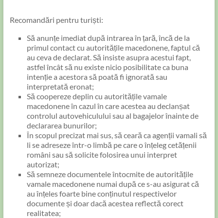
Recomandări pentru turiști:
Să anunțe imediat după intrarea în țară, încă de la
primul contact cu autoritățile macedonene, faptul că
au ceva de declarat. Să insiste asupra acestui fapt,
astfel încât să nu existe nicio posibilitate ca buna
intenție a acestora să poată fi ignorată sau
interpretată eronat;
Să coopereze deplin cu autoritățile vamale
macedonene în cazul în care acestea au declanșat
controlul autovehiculului sau al bagajelor înainte de
declararea bunurilor;
În scopul precizat mai sus, să ceară ca agenții vamali să
li se adreseze într-o limbă pe care o înțeleg cetățenii
români sau să solicite folosirea unui interpret
autorizat;
Să semneze documentele întocmite de autoritățile
vamale macedonene numai după ce s-au asigurat că
au înțeles foarte bine conținutul respectivelor
documente și doar dacă acestea reflectă corect
realitatea;