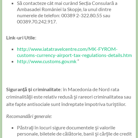
Să contacteze cât mai curând Secția Consulară a
Ambasadei României la Skopje, la unul dintre
numerele de telefon: 00389 2-322.80.55 sau
00389.70.242.917.
Link-uri Utile
:
http://www.iatatravelcentre.com/MK-FYROM-
customs-currency-airport-tax-regulations-details.htm
http://www.customs.gov.mk
”
Siguranţă şi criminalitate
: în Macedonia de Nord rata
criminalităţii este relativ redusă şi rareori criminalitatea sau
alte fapte antisociale sunt îndreptate împotriva turiştilor.
Recomandări generale:
Păstraţi în locuri sigure documentele şi valorile
personale, biletele de călătorie, banii şi cărţile de credit