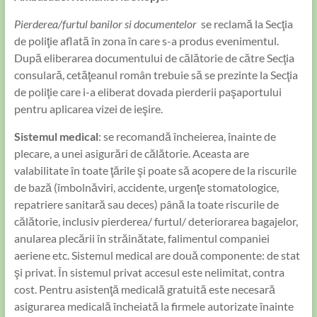
Pierderea/furtul banilor si documentelor
se reclamă la Secţia
de poliţie aflată în zona în care s-a produs evenimentul.
După eliberarea documentului de călătorie de către Secţia
consulară, cetăţeanul român trebuie să se prezinte la Secţia
de poliţie care i-a eliberat dovada pierderii paşaportului
pentru aplicarea vizei de ieşire.
Sistemul medical
: se recomandă încheierea, înainte de
plecare, a unei asigurări de călătorie. Aceasta are
valabilitate în toate ţările şi poate să acopere de la riscurile
de bază (îmbolnăviri, accidente, urgenţe stomatologice,
repatriere sanitară sau deces) până la toate riscurile de
călătorie, inclusiv pierderea/ furtul/ deteriorarea bagajelor,
anularea plecării în străinătate, falimentul companiei
aeriene etc. Sistemul medical are două componente: de stat
şi privat. În sistemul privat accesul este nelimitat, contra
cost. Pentru asistenţă medicală gratuită este necesară
asigurarea medicală încheiată la firmele autorizate înainte