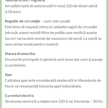
Am plătit taxă de autostradă în total 220 de dinari adică
3,58 euro.
Regulile de circulație
– sunt cele uzuale
Este bine să respecți viteza și celelalte reguli de circulație
întrucât uneori există filtre de poliție care verifică aceste
lucruri. Iarna este nevoie de cauciucuri de iarnă. La vamă se
cere cartea verde pentru mașină.
Starea drumurilor
Drumurile principale în general sunt bune dar sunt și pasaje
cu probleme .
Apa
Calitatea apei este considerată moderată în Macedonia de
Nord, se recomandă folosirea apei îmbuteliate.
Curentul electric
Tensiunea electrică a rețelei este 220 V iar frecvența – 50 Hz.