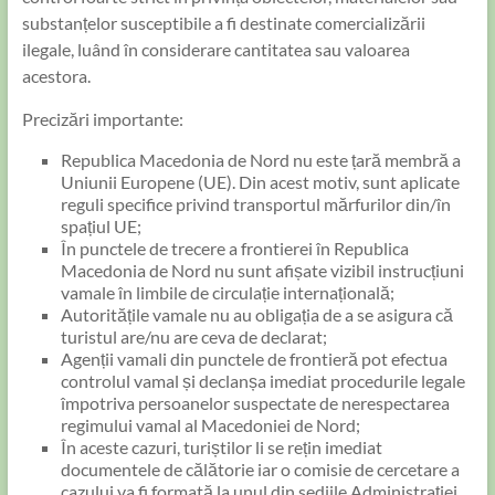
substanțelor susceptibile a fi destinate comercializării
ilegale, luând în considerare cantitatea sau valoarea
acestora.
Precizări importante:
Republica Macedonia de Nord nu este țară membră a
Uniunii Europene (UE). Din acest motiv, sunt aplicate
reguli specifice privind transportul mărfurilor din/în
spațiul UE;
În punctele de trecere a frontierei în Republica
Macedonia de Nord nu sunt afișate vizibil instrucțiuni
vamale în limbile de circulație internațională;
Autoritățile vamale nu au obligația de a se asigura că
turistul are/nu are ceva de declarat;
Agenții vamali din punctele de frontieră pot efectua
controlul vamal și declanșa imediat procedurile legale
împotriva persoanelor suspectate de nerespectarea
regimului vamal al Macedoniei de Nord;
În aceste cazuri, turiștilor li se rețin imediat
documentele de călătorie iar o comisie de cercetare a
cazului va fi formată la unul din sediile Administrației