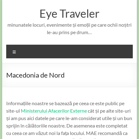
Skip
to
Eye Traveler
content
minunatele locuri, evenimente și emoții pe care ochii noștri
le-au prins pe drum…
Meniu
Macedonia de Nord
Informațiile noastre se bazează pe ceea ce este public pe
site-ul
Ministerului Afacerilor Externe
cât și pe alte site-uri
și am pus aici datele pe care le-am considerat utile și un bun
sprijin în călătoriile noastre. De asemenea este completat
cu ceea ce am văzut noi la fața locului. MAE recomandă ca