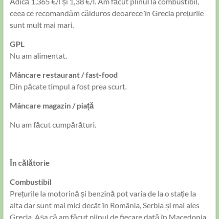
Adică 1,365 €/l și 1,38 €/l. Am făcut plinul la combustibil,
ceea ce recomandăm călduros deoarece în Grecia prețurile
sunt mult mai mari.
GPL
Nu am alimentat.
Mâncare restaurant / fast-food
Din păcate timpul a fost prea scurt.
Mâncare magazin / piață
Nu am făcut cumpărături.
În călătorie
Combustibil
Prețurile la motorină și benzină pot varia de la o stație la
alta dar sunt mai mici decât în România, Serbia și mai ales
Grecia. Așa că am făcut plinul de fiecare dată în Macedonia