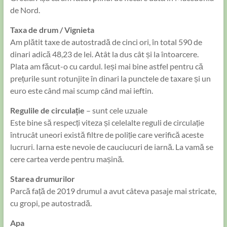
de Nord.
Taxa de drum / Vignieta
Am plătit taxe de autostradă de cinci ori, în total 590 de
dinari adică 48,23 de lei. Atât la dus cât și la întoarcere.
Plata am făcut-o cu cardul. Ieși mai bine astfel pentru că
prețurile sunt rotunjite în dinari la punctele de taxare și un
euro este când mai scump când mai ieftin.
Regulile de circulație
– sunt cele uzuale
Este bine să respecți viteza și celelalte reguli de circulație
întrucât uneori există filtre de poliție care verifică aceste
lucruri. Iarna este nevoie de cauciucuri de iarnă. La vamă se
cere cartea verde pentru mașină.
Starea drumurilor
Parcă față de 2019 drumul a avut câteva pasaje mai stricate,
cu gropi, pe autostradă.
Apa