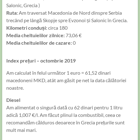
Salonic, Grecia )
Ruta:
Am traversat Macedonia de Nord dinspre Serbia
trecând pe lângă Skopje spre Evzonoi și Salonic în Grecia.
Kilometri conduși:
circa 180
Media cheltuielilor zilnice:
73,06 €
Media cheltuielilor de cazare:
0
Index prețuri – octombrie 2019
Am calculat în felul următor 1 euro = 61,52 dinari
macedoneni MKD, atât am găsit pe net la data călătoriei
noastre.
Diesel
Am alimentat o singură dată cu 62 dinari pentru 1 litru
adică 1,007 €/l. Am făcut plinul la combustibil, ceea ce
recomandăm călduros deoarece în Grecia prețurile sunt
mult mai mari.