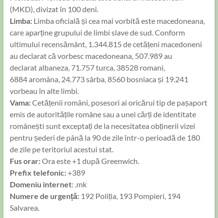
(MKD), divizat în 100 deni.
Limba:
Limba oficială și cea mai vorbită este macedoneana,
care aparține grupului de limbi slave de sud. Conform
ultimului recensământ, 1.344.815 de cetățeni macedoneni
au declarat că vorbesc macedoneana, 507.989 au
declarat albaneza, 71.757 turca, 38528 romani,
6884 aromâna, 24.773 sârba, 8560 bosniaca și 19.241
vorbeau în alte limbi.
Vama:
Cetățenii români, posesori ai oricărui tip de pașaport
emis de autoritățile române sau a unei cărți de identitate
românești sunt exceptați de la necesitatea obținerii vizei
pentru șederi de până la 90 de zile într-o perioadă de 180
de zile pe teritoriul acestui stat.
Fus orar:
Ora este +1 după Greenwich.
Prefix telefonic:
+389
Domeniu internet
: .mk
Numere de urgență:
192 Poliția, 193 Pompieri, 194
Salvarea.