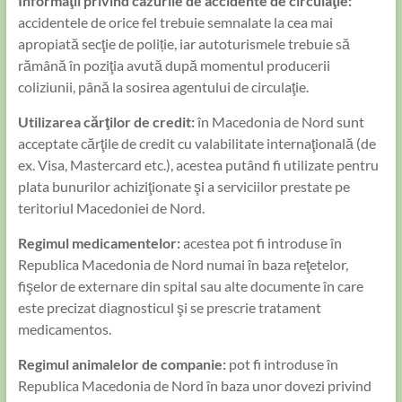
Informaţii privind cazurile de accidente de circulaţie:
accidentele de orice fel trebuie semnalate la cea mai
apropiată secţie de poliție, iar autoturismele trebuie să
rămână în poziţia avută după momentul producerii
coliziunii, până la sosirea agentului de circulaţie.
Utilizarea cărţilor de credit:
în Macedonia de Nord sunt
acceptate cărţile de credit cu valabilitate internaţională (de
ex. Visa, Mastercard etc.), acestea putând fi utilizate pentru
plata bunurilor achiziţionate şi a serviciilor prestate pe
teritoriul Macedoniei de Nord.
Regimul medicamentelor:
acestea pot fi introduse în
Republica Macedonia de Nord numai în baza reţetelor,
fişelor de externare din spital sau alte documente în care
este precizat diagnosticul şi se prescrie tratament
medicamentos.
Regimul animalelor de companie:
pot fi introduse în
Republica Macedonia de Nord în baza unor dovezi privind