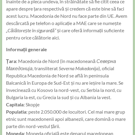
înainte de a pleca undeva, în străinătate să fie citit ceea ce
apare despre țara respectivă și credem că este bine să faci
acest lucru. Macedonia de Nord nu face parte din UE. Avem
descărcată pe telefon o aplicație a MAE care se numește
„Călătorește în siguranță”
și care oferă informații suficiente
pentru orice călătorie aici.
Informații generale
Țara:
Macedonia de Nord (în macedoneană
Северна
Македонија
, transliterat
Severna Makedonija
), oficial
Republica Macedonia de Nord se află în peninsula
Balcanică în Europa de Sud-Est și nu are ieșire la mare. Se
învecinează cu Kosovo la nord-vest, cu Serbia la nord, cu
Bulgaria la est, cu Grecia la sud și cu Albania la vest.
Capitala:
Skopje
Populatia:
peste 2.050.000 de locuitori.
Cel mai mare grup
etnic sunt macedonenii apoi albanezii, care domină o mare
parte din nord-vestul țării.
Moneda:
Moneda oficială este denarul macedonean