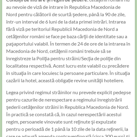
au nevoie de viză de intrare în Republica Macedonia de
Nord pentru călătorii de scurtă şedere, până la 90 de zile,
într-un interval de 6 luni de la data primei intrări. Intrarea
fără viză pe teritoriul Republicii Macedonia de Nord a
cetăţenilor români se face pe baza cărţii de identitate sau a
paşaportului valabil. În termen de 24 de ore de la intrarea în
Macedonia de Nord, cetăţenii români trebuie să se
înregistreze la Poliţia pentru străini/Secţia de poliţie din
localitatea respectivă. Acest lucru este valabil cu precădere
în situaţia în care locuiesc la persoane particulare. În situaţia
cazării la hotel, această obligație revine unităţii hoteliere.
Legea privind regimul străinilor nu prevede explicit pedepse
pentru cazurile de nerespectare a regimului înregistrării
şederii cetăţenilor străini în Republica Macedonia de Nord.
În practică se constată că, în cazul nerespectării acestui
regim, persoanele vinovate sunt reţinute şi expulzate
pentru o perioadă de 1 până la 10 zile de la data reţinerii, la
care se adaugă amenda contravenţională (circa 300 euro) şi