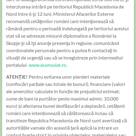
interzicerea intrării pe teritoriul Republicii Macedonia de
Nord între 6 şi 12 luni. Ministerul Afacerilor Externe
recomandă cetăţenilor români care intenţionează să
rămână pentru o perioadă îndelungată pe teritoriul acestui
stat să se adreseze misiunii diplomatice a României la
Skopje şi să îşi anunţe prezenţa în regiune, comunicând
coordonatele personale pentru a putea fi contactaţi în
situaţii de urgenţă sau să se înregistreze prin intermediul
portalului
www.econsulat.ro
.
ATENȚIE!
Pentru evitarea unor pierderi materiale
(confiscări parțiale sau totale de bunuri), financiare (valori
ale amenzilor calculate în funcție de prejudiciul estimat;
sume de bani la purtător peste maximul admis: 10.000
euro) și afectarea bunei desfășurări a deplasării, cetățenii
români care intenționează să călătorească în/sau să
tranziteze Republica Macedonia de Nord sunt avertizați că
autoritățile vamale din această țară aplică la intrare un
control foarte strict în privința obiectelor, materialelor sau