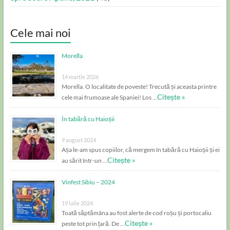
Cele mai noi
Morella
14 martie 2026
Morella. O localitate de poveste! Trecută și aceasta printre
Citește »
cele mai frumoase ale Spaniei! Los …
În tabără cu Haioșii
9 august 2024
Așa le-am spus copiilor, că mergem în tabără cu Haioșii și ei
Citește »
au sărit într-un …
Vinfest Sibiu – 2024
19 iulie 2024
Toată săptămâna au fost alerte de cod roșu și portocaliu
Citește »
peste tot prin țară. De …