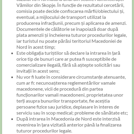
Vămilor din Skopje. În funcție de rezultatul cercetării,
comisia poate decide confiscarea mărfii/obiectului și,
eventual, a mijlocului de transport utilizat la
producerea infracțiunii, precum și aplicarea de amenzi.
Documentele de călătorie se înapoiază doar după
plata amenzii și încheierea tuturor procedurilor legale,
iar turistul nu poate părăsi teritoriul Macedoniei de
Nord în acest timp;
Este obligația turiștilor să declare la intrarea în țară
orice tip de bunuri care ar putea fi susceptibile de
comercializare ilegală, fără să aștepte solicitări sau
invitații în acest sens;
Nu vor fi luate în considerare circumstanțe atenuante,
cum ar fi: necunoașterea reglementărilor vamale
macedonene, vicii de procedură din partea
funcționarilor vamali macedoneni, proprietatea unor
terți asupra bunurilor transportate, fie aceștia
persoane fizice sau juridice, deplasare în interes de
serviciu sau în scop medical; probleme de sănătate etc;
După intrarea în Macedonia de Nord este interzisă
revenirea în țara vizitată anterior până la finalizarea
tuturor procedurilor legale.