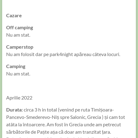
Cazare
Off camping
Nu am stat.
Camperstop
Nu am folosit dar pe park4night apăreau câteva locuri.
Camping
Nu am stat.
Aprilie 2022
Durata:
circa 3 h in total (venind pe ruta Timișoara-
Pancevo-Smederevo-Niș spre Salonic, Grecia ) și cam tot
atâta la întoarcere. Am fost în Grecia unde am petrecut
sărbătorile de Paște așa că doar am tranzitat țara.