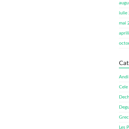
augu
iulie
mai 
april
octo
Cat
Andi
Cele
Dech
Degu
Grec
Les 