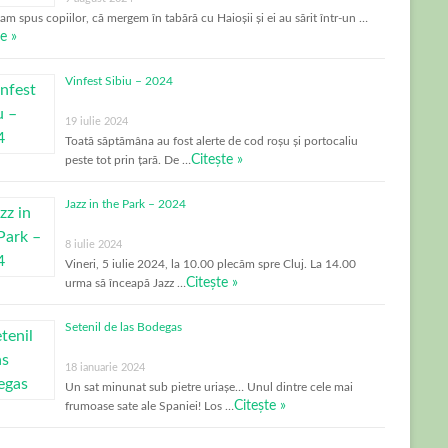
-am spus copiilor, că mergem în tabără cu Haioșii și ei au sărit într-un …
e »
Vinfest Sibiu – 2024
19 iulie 2024
Toată săptămâna au fost alerte de cod roșu și portocaliu
Citește »
peste tot prin țară. De …
Jazz in the Park – 2024
8 iulie 2024
Vineri, 5 iulie 2024, la 10.00 plecăm spre Cluj. La 14.00
Citește »
urma să înceapă Jazz …
Setenil de las Bodegas
18 ianuarie 2024
Un sat minunat sub pietre uriașe… Unul dintre cele mai
Citește »
frumoase sate ale Spaniei! Los …