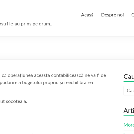
Acasă
Despre noi
C
oștri le-au prins pe drum…
a că operațiunea aceasta contabilicească ne va fi de
Cau
spodărire a bugetului propriu și reechilibrarea
nut socoteala.
Art
More