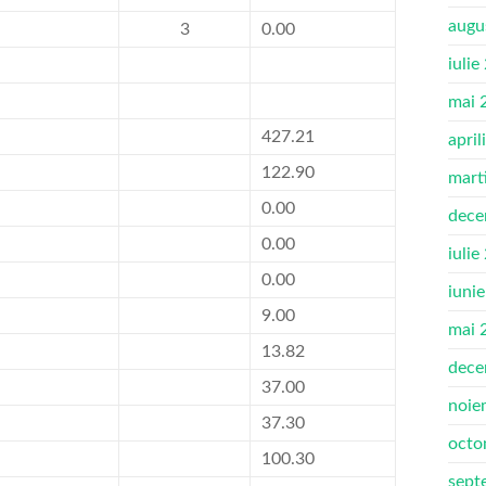
augu
3
0.00
iulie
mai 
427.21
april
122.90
mart
0.00
dece
0.00
iulie
0.00
iuni
9.00
mai 
13.82
dece
37.00
noie
37.30
octo
100.30
sept