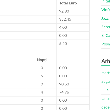
În ta
Total Euro
Vinf
92.80
Jazz
352.45
Sete
4.00
0.00
El Ca
5.20
Pos
Nopți
Arh
0
0.00
mart
5
0.00
augu
9
90.50
iulie
4
74.76
ianu
0
0.00
dece
0
0.00