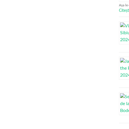
Așa le
Citeșt