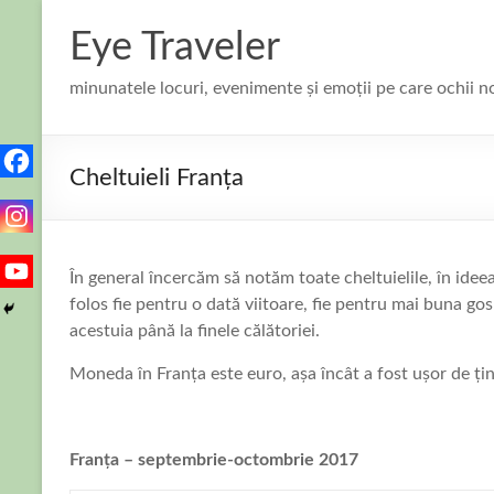
Skip
to
Eye Traveler
content
minunatele locuri, evenimente și emoții pe care ochii n
Cheltuieli Franța
În general încercăm să notăm toate cheltuielile, în idee
folos fie pentru o dată viitoare, fie pentru mai buna go
acestuia până la finele călătoriei.
Moneda în Franța este euro, așa încât a fost ușor de ți
Franța – septembrie-octombrie 2017