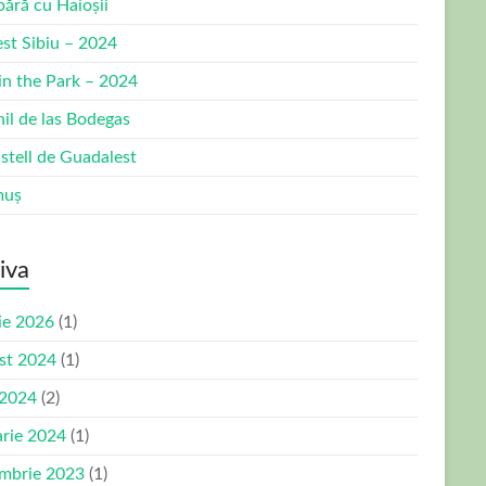
bără cu Haioșii
est Sibiu – 2024
 in the Park – 2024
nil de las Bodegas
stell de Guadalest
muș
iva
ie 2026
(1)
st 2024
(1)
 2024
(2)
arie 2024
(1)
mbrie 2023
(1)