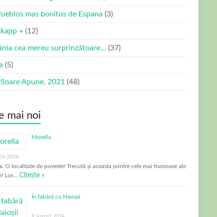
Pueblos mas bonitos de Espana
(3)
kapp +
(12)
nia cea mereu surprinzătoare…
(37)
ia
(5)
 Soare Apune, 2021
(48)
e mai noi
Morella
tie 2026
a. O localitate de poveste! Trecută și aceasta printre cele mai frumoase ale
Citește »
i! Los …
În tabără cu Haioșii
9 august 2024