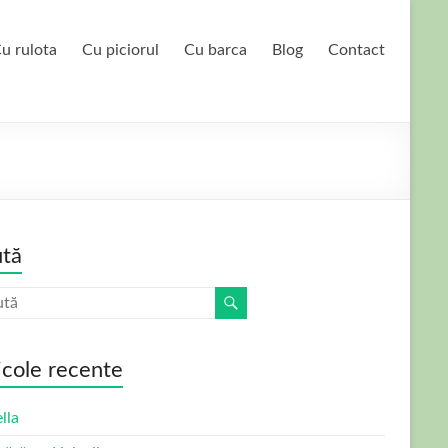
u rulota
Cu piciorul
Cu barca
Blog
Contact
tă
icole recente
lla