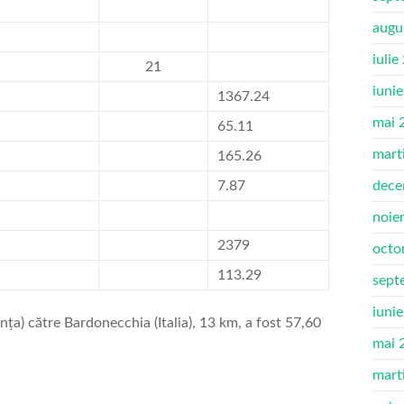
augu
iulie
21
iuni
1367.24
mai 
65.11
mart
165.26
7.87
dece
noie
2379
octo
113.29
sept
iuni
ța) către Bardonecchia (Italia), 13 km, a fost 57,60
mai 
mart