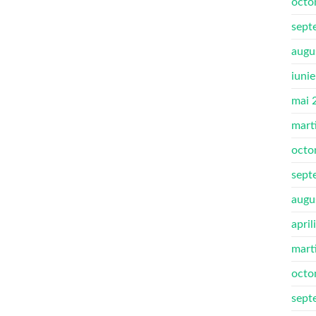
octo
sept
augu
iuni
mai 
mart
octo
sept
augu
april
mart
octo
sept