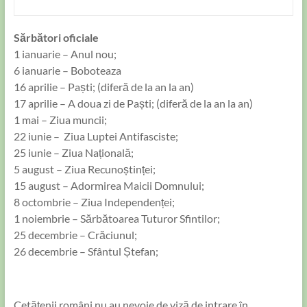
Sărbători oficiale
1 ianuarie – Anul nou;
6 ianuarie – Boboteaza
16 aprilie – Paști; (diferă de la an la an)
17 aprilie – A doua zi de Paști; (diferă de la an la an)
1 mai – Ziua muncii;
22 iunie – Ziua Luptei Antifasciste;
25 iunie – Ziua Națională;
5 august – Ziua Recunoștinței;
15 august – Adormirea Maicii Domnului;
8 octombrie – Ziua Independenței;
1 noiembrie – Sărbătoarea Tuturor Sfintilor;
25 decembrie – Crăciunul;
26 decembrie – Sfântul Ștefan;
Cetăţenii români nu au nevoie de viză de intrare în