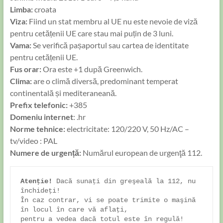
Limba:
croata
Viza:
Fiind un stat membru al UE nu este nevoie de viză
pentru cetățenii UE care stau mai puțin de 3 luni.
Vama:
Se verifică pașaportul sau cartea de identitate
pentru cetățenii UE.
Fus orar:
Ora este +1 după Greenwich.
Clima:
are o climă diversă, predominant temperat
continentală și mediteraneană.
Prefix telefonic:
+385
Domeniu internet
: .hr
Norme tehnice:
electricitate: 120/220 V, 50 Hz/AC –
tv/video : PAL
Numere de urgență:
Numărul european de urgenţă 112.
Atenţie!
 Dacă sunaţi din greşeală la 112, nu 
închideţi! 

În caz contrar, vi se poate trimite o maşină 
în locul în care vă aflaţi, 
