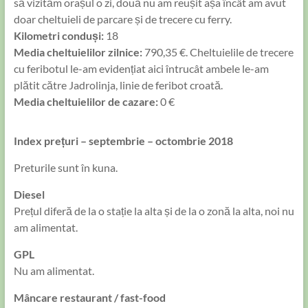
să vizităm orașul o zi, două nu am reușit așa încât am avut
doar cheltuieli de parcare și de trecere cu ferry.
Kilometri conduși:
18
Media cheltuielilor zilnice:
790,35 €. Cheltuielile de trecere
cu feribotul le-am evidențiat aici întrucât ambele le-am
plătit către Jadrolinja, linie de feribot croată.
Media cheltuielilor de cazare:
0 €
Index prețuri – septembrie – octombrie 2018
Preturile sunt în kuna.
Diesel
Prețul diferă de la o stație la alta și de la o zonă la alta, noi nu
am alimentat.
GPL
Nu am alimentat.
Mâncare restaurant / fast-food