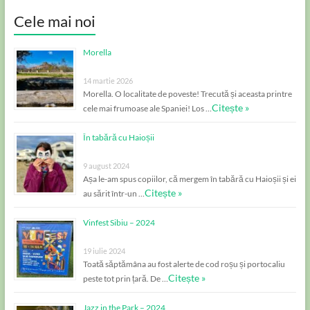
Cele mai noi
Morella
14 martie 2026
Morella. O localitate de poveste! Trecută și aceasta printre
Citește »
cele mai frumoase ale Spaniei! Los …
În tabără cu Haioșii
9 august 2024
Așa le-am spus copiilor, că mergem în tabără cu Haioșii și ei
Citește »
au sărit într-un …
Vinfest Sibiu – 2024
19 iulie 2024
Toată săptămâna au fost alerte de cod roșu și portocaliu
Citește »
peste tot prin țară. De …
Jazz in the Park – 2024