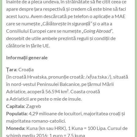
înainte de a pleca undeva, în străinătate să fie citit ceea ce
apare despre țara respectivă și credem că este bine să faci
acest lucru. Avem descărcată pe telefon o aplicație a MAE
care se numește
„Călătorește în siguranță”
și o alta a
Consiliului Europei care se numește
„Going Abroad”
,
deosebit de utile ambele prezintă reguli și condiții de
călătorie în țările UE.
Informații generale
Țara:
Croația
(în croată
Hrvatska
, pronunție croată:
/xř̩ʋaːtskaː/
), situată
în nord-vestul Peninsulei Balcanice, pe țărmul Mării
Adriatice, acoperă 56.594 km². Coasta croată
a Adriaticii are peste o mie de insule.
Capitala:
Zagreb
Populatia:
4,29 milioane de locuitori, majoritatea croați și
majoritatea romano-catolici.
Moneda:
Kuna (kn sau HRK), 1 Kuna = 100 Lipa. Cursul de
schimb mediu 2016: 1 euro = 7,5 kuna