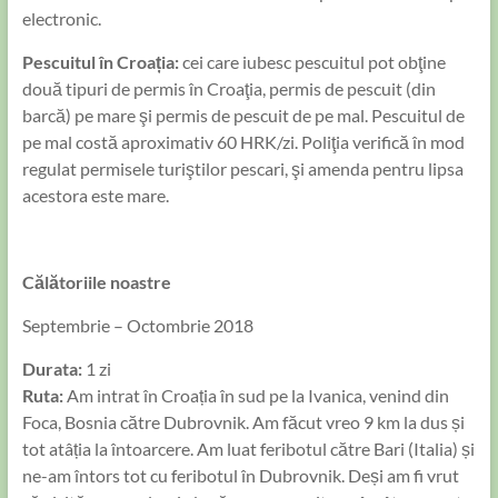
electronic.
Pescuitul în Croația:
cei care iubesc pescuitul pot obţine
două tipuri de permis în Croaţia, permis de pescuit (din
barcă) pe mare şi permis de pescuit de pe mal. Pescuitul de
pe mal costă aproximativ 60 HRK/zi. Poliţia verifică în mod
regulat permisele turiştilor pescari, şi amenda pentru lipsa
acestora este mare.
Călătoriile noastre
Septembrie – Octombrie 2018
Durata:
1 zi
Ruta:
Am intrat în Croația în sud pe la Ivanica, venind din
Foca, Bosnia către Dubrovnik. Am făcut vreo 9 km la dus și
tot atâția la întoarcere. Am luat feribotul către Bari (Italia) și
ne-am întors tot cu feribotul în Dubrovnik. Deși am fi vrut