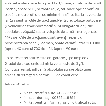
autovehicule cu masă de până la 3,5 tone, anvelope de iarnă
inscripţionate M+S, pe toate roţile, sau anvelope de vară cu
o adâncime a profilului de minim 4 mm însoţite, la nevoie, de
lanţuri pentru roţile de tracţiune. Pentru autobuze, autocare
şi vehicule de transport marfă sunt obligatorii lanţurile
speciale de zăpadă sau anvelopele de iarnă inscripţionate
M+S pe roţile de tracţiune. Contravenţiile pentru
nerespectarea condiţiilor menţionate variază între 300 HRK
(aprox. 40 euro şi 700 de HRK (aprox. 90 euro).
Folosirea fazei scurte este obligatorie şi pe timp de zi.
Gradul de alcoolemie admis la volan este de 0 g/l.
Conducerea sub influenţa alcoolului atrage plata unei
amenzi şi retragerea permisului de conducere.
Informaţii utile
:
Nr. tel. tractări auto: 0038511987
Nr. tel. informaţii: 00385118981
Nr. tel. pentru informaţii privind traficul auto: