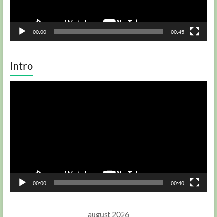
00:00
00:45
Intro
Player
video
00:00
00:40
august 2026