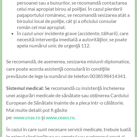
persoanei sau a bunurilor, se recomandă contactarea
celui mai apropiat birou al poliţiei. În cazul pierderii
paşaportului românesc, se recomandă sesizarea atât a
biroului local de poliţie, cât şi a oficiului consular
român cel mai apropiat.
În cazul unor incidente grave (accidente, tâlharii), care
necesită intervenţia imediată a autorităţilor, se poate
apela numărul unic de urgenţă 112.
Se recomandă, de asemenea, sesizarea misiunii diplomatice,
care poate acorda asistenţă consulară în condiţiile
prevăzute de lege la numărul de telefon 0038598414341.
Sistemul medical:
S
e
recomandă cu insistenţă încheierea
unei asigurări medicale de sănătate sau obținerea Cardului
European de Sănătate înainte de a pleca într-o călătorie.
Mai multe detalii pot fi găsite
pe:
www.cnas.ro
şi
www.ceass.ro
.
În cazul în care sunt necesare servicii medicale, trebuie luată
în primul rând legătura cu agentul sau partenerul croat al