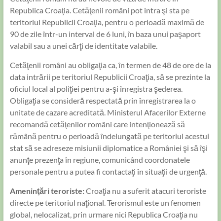
Republica Croaţia. Cetăţenii români pot intra şi sta pe
teritoriul Republicii Croaţia, pentru o perioadă maximă de
90 de zile într-un interval de 6 luni, în baza unui paşaport
valabil sau a unei cărţi de identitate valabile.
Cetăţenii români au obligaţia ca, în termen de 48 de ore de la
data intrării pe teritoriul Republicii Croaţia, să se prezinte la
oficiul local al poliţiei pentru a-şi înregistra şederea.
Obligaţia se consideră respectată prin înregistrarea la o
unitate de cazare acreditată. Ministerul Afacerilor Externe
recomandă cetăţenilor români care intenţionează să
rămână pentru o perioadă îndelungată pe teritoriul acestui
stat să se adreseze misiunii diplomatice a României şi să îşi
anunţe prezenţa în regiune, comunicând coordonatele
personale pentru a putea fi contactaţi în situaţii de urgenţă.
Ameninţări teroriste:
Croaţia nu a suferit atacuri teroriste
directe pe teritoriul naţional. Terorismul este un fenomen
global, nelocalizat, prin urmare nici Republica Croaţia nu