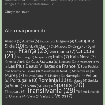
atingă. Unul din capetele lumii… 2.
Citește mai mult
Alea mai pomenite…
Camping
Alsacia
(5)
Austria
(5)
Bulgaria
(4)
Budapesta
(2)
Sikia
(10)
Creta
(5)
Cluj
(4)
Cefalu
(3)
Cluj-Napoca
(3)
Demir
Franța
(23)
Grecia
Germania
(7)
Kapija
(3)
(21)
Italia
(7)
Kala Nera
(7)
Günzburg
(3)
Ierapetra
(3)
Kato Gatzea
(6)
Kamena Vourla
(3)
Legoland
(3)
Le Mont Saint Michel
Les Plus Beaux Villages de France
(8)
Los Pueblos
(2)
mas bonitos de Espana
(3)
Macedonia de Nord
(3)
Monemvasia
(3)
Mureș
(7)
Pelion
Norvegia
(4)
Muzeul Astra
(3)
Mădăraș
(3)
România
(11)
Portugalia
(8)
(6)
Salzburg
(4)
Serbia
Spania
(20)
Sibiu
(7)
Sicilia
(5)
(4)
Sofia
(3)
Transilvania
(28)
Timișoara
(4)
Tărâmul Lavandei
Volos
(7)
Ungaria
(4)
(3)
Viena
(3)
Vinfest
(3)