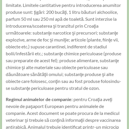
limitate. Limitele cantitative pentru introducerea anumitor
produse sunt: ţigări: 200 bucăţi, 1 litru băuturi alchoolice,
parfum 50 ml sau 250 ml apă de toaletă. Sunt interzise la
introducerea/scoaterea şi tranzitul prin Croaţia
următoarele: substanţe narcotice şi precursori; substanţe
explozive, arme de foc şi muniţie; articole (plante, fiinţe vii,
obiecte etc.) supuse carantinei, indiferent de stadiul
bolii/infestării etc.; substanţe chimice periculoase (produse
sau preparate de acest fel); produse alimentare, substanţe
chimice şi alte materiale sau obiecte periculoase sau
dăunătoare sănătăţii omului; substanţe produse şi alte
obiecte care folosesc, conţin sau au fost produse folosindu-
se substanţe periculoase pentru stratul de ozon.
​Regimul animalelor de companie:
pentru Croaţia aveţi
nevoie de paşaport European pentru animalele de
companie. Acest document se poate procura de la medicul
veterinar şi trebuie să conţină informaţii despre vaccinarea
antirabică. Animalul trebuie identificat printr-un microcip