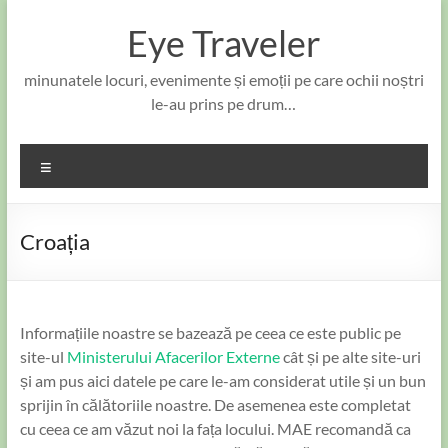
Skip
to
Eye Traveler
content
minunatele locuri, evenimente și emoții pe care ochii noștri
le-au prins pe drum…
Meniu
Croația
Informațiile noastre se bazează pe ceea ce este public pe
site-ul
Ministerului Afacerilor Externe
cât și pe alte site-uri
și am pus aici datele pe care le-am considerat utile și un bun
sprijin în călătoriile noastre. De asemenea este completat
cu ceea ce am văzut noi la fața locului. MAE recomandă ca