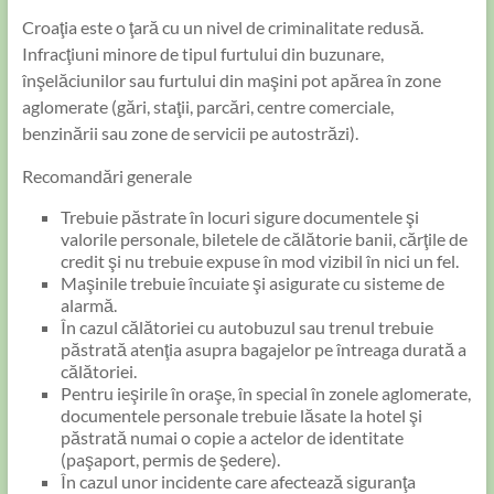
Croaţia este o ţară cu un nivel de criminalitate redusă.
Infracţiuni minore de tipul furtului din buzunare,
înşelăciunilor sau furtului din maşini pot apărea în zone
aglomerate (gări, staţii, parcări, centre comerciale,
benzinării sau zone de servicii pe autostrăzi).
Recomandări generale
Trebuie păstrate în locuri sigure documentele şi
valorile personale, biletele de călătorie banii, cărţile de
credit şi nu trebuie expuse în mod vizibil în nici un fel.
Maşinile trebuie încuiate şi asigurate cu sisteme de
alarmă.
În cazul călătoriei cu autobuzul sau trenul trebuie
păstrată atenţia asupra bagajelor pe întreaga durată a
călătoriei.
Pentru ieşirile în oraşe, în special în zonele aglomerate,
documentele personale trebuie lăsate la hotel şi
păstrată numai o copie a actelor de identitate
(paşaport, permis de şedere).
În cazul unor incidente care afectează siguranţa