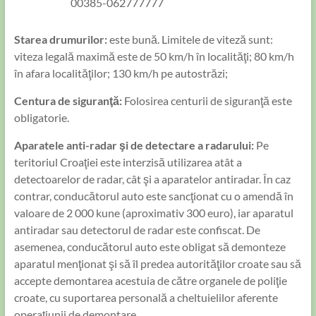
00385-062777777
Starea drumurilor:
este bună. Limitele de viteză sunt:
viteza legală maximă este de 50 km/h în localităţi; 80 km/h
în afara localităţilor; 130 km/h pe autostrăzi;
Centura de siguranţă:
Folosirea centurii de siguranţă este
obligatorie.
Aparatele anti-radar şi de detectare a radarului:
Pe
teritoriul Croaţiei este interzisă utilizarea atât a
detectoarelor de radar, cât şi a aparatelor antiradar. În caz
contrar, conducătorul auto este sancţionat cu o amendă în
valoare de 2 000 kune (aproximativ 300 euro), iar aparatul
antiradar sau detectorul de radar este confiscat. De
asemenea, conducătorul auto este obligat să demonteze
aparatul menţionat şi să îl predea autorităţilor croate sau să
accepte demontarea acestuia de către organele de poliţie
croate, cu suportarea personală a cheltuielilor aferente
operaţiunii de demontare.