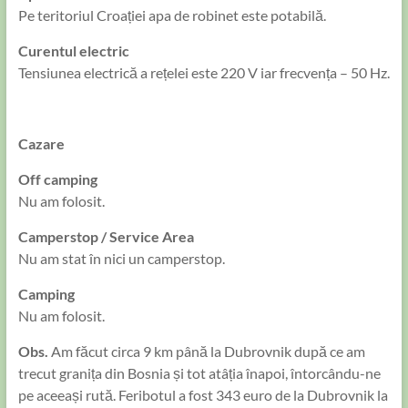
Pe teritoriul Croației apa de robinet este potabilă.
Curentul electric
Tensiunea electrică a rețelei este 220 V iar frecvența – 50 Hz.
Cazare
Off camping
Nu am folosit.
Camperstop / Service Area
Nu am stat în nici un camperstop.
Camping
Nu am folosit.
Obs.
Am făcut circa 9 km până la Dubrovnik după ce am
trecut granița din Bosnia și tot atâția înapoi, întorcându-ne
pe aceeași rută. Feribotul a fost 343 euro de la Dubrovnik la