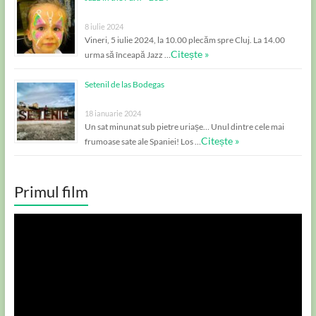
8 iulie 2024
Vineri, 5 iulie 2024, la 10.00 plecăm spre Cluj. La 14.00
Citește »
urma să înceapă Jazz …
Setenil de las Bodegas
18 ianuarie 2024
Un sat minunat sub pietre uriașe… Unul dintre cele mai
Citește »
frumoase sate ale Spaniei! Los …
Primul film
Player
video