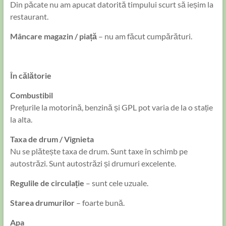
Din păcate nu am apucat datorită timpului scurt să ieșim la
restaurant.
Mâncare magazin / piață
– nu am făcut cumpărături.
În călătorie
Combustibil
Prețurile la motorină, benzină și GPL pot varia de la o stație
la alta.
Taxa de drum / Vignieta
Nu se plătește taxa de drum. Sunt taxe în schimb pe
autostrăzi. Sunt autostrăzi și drumuri excelente.
Regulile de circulație
– sunt cele uzuale.
Starea drumurilor
– foarte bună.
Apa