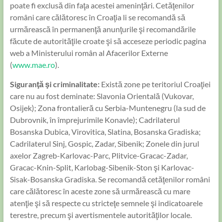
poate fi exclusă din faţa acestei ameninţări. Cetăţenilor
români care călătoresc în Croaţia li se recomandă să
urmărească în permanenţă anunţurile şi recomandările
făcute de autorităţile croate şi să acceseze periodic pagina
web a Ministerului român al Afacerilor Externe
(
www.mae.ro
).
Siguranţă şi criminalitate:
Există zone pe teritoriul Croaţiei
care nu au fost deminate: Slavonia Orientală (Vukovar,
Osijek); Zona frontalieră cu Serbia-Muntenegru (la sud de
Dubrovnik, în împrejurimile Konavle); Cadrilaterul
Bosanska Dubica, Virovitica, Slatina, Bosanska Gradiska;
Cadrilaterul Sinj, Gospic, Zadar, Sibenik; Zonele din jurul
axelor Zagreb-Karlovac-Parc, Plitvice-Gracac-Zadar,
Gracac-Knin-Split, Karlobag-Sibenik-Ston şi Karlovac-
Sisak-Bosanska Gradiska. Se recomandă cetăţenilor români
care călătoresc în aceste zone să urmărească cu mare
atenţie şi să respecte cu stricteţe semnele şi indicatoarele
terestre, precum şi avertismentele autorităţilor locale.