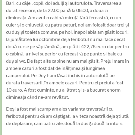
Bari, cu cățel, copil, doi adulți și autorulota. Traversarea a
durat zece ore, de la 22.00 până la 08.00, a doua zi
dimineața. Am avut o cabină micuță fără fereastră, cu un
cuier și o chiuvetă, cu patru paturi, noi am folosit doar trei și
cu duș și toaleta comune, pe hol. Înapoi abia am găsit locuri,
la jumătatea lui octombrie deja feribotul nu mai face decât
două curse pe săptămână, am plătit 422,78 euro dar pentru
o cabină la nivel superior cu fereastră pe punte și baie cu
duș și wc. De fapt alte cabine nu am mai găsit. Prețul mare în
ambele cazuri a fost dat de înălțimea și lungimea
camperului. Pe Dey l-am lăsat închis în autorulotă pe
durata traversării, în ambele cazuri. Pentru el prețul a fost
10 euro. A fost cuminte, nu a lătrat și s-a bucurat enorm
dimineața când ne-am revăzut.
Deși a fost mai scump am ales varianta traversării cu
feribotul pentru că am câștigat, la viteza noastră deja știută
de deplasare, cam patru zile, două la dus și două la întors.